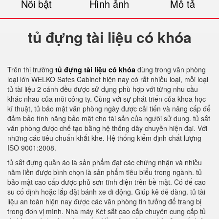
Nổi bật
Hình ảnh
Mô tả
tủ đựng tài liệu có khóa
Trên thị trường
tủ đựng tài liệu có khóa
dùng trong văn phòng
loại lớn WELKO Safes Cabinet hiện nay có rất nhiều loại, mỗi loại
tủ tài liệu 2 cánh đều được sử dụng phù hợp với từng nhu cầu
khác nhau của mỗi công ty. Cùng với sự phát triển của khoa học
kĩ thuật, tủ bảo mật văn phòng ngày được cải tiến và nâng cấp để
đảm bảo tính năng bảo mật cho tài sản của người sử dung. tủ sắt
văn phòng được chế tạo bằng hệ thống dây chuyền hiện đại. Với
những các tiêu chuẩn khắt khe. Hệ thống kiểm định chất lượng
ISO 9001:2008.
tủ sắt đựng quần áo là sản phẩm đạt các chứng nhận và nhiều
năm liền được bình chọn là sản phẩm tiêu biểu trong ngành. tủ
bảo mật cao cấp được phủ sơn tĩnh điện trên bề mặt. Có đế cao
su cố định hoặc lắp đặt bánh xe di động. Giúp kê dễ dàng. tủ tài
liệu an toàn hiện nay được các văn phòng tin tưởng để trang bị
trong đơn vị mình. Nhà máy Két sắt cao cấp chuyên cung cấp tủ