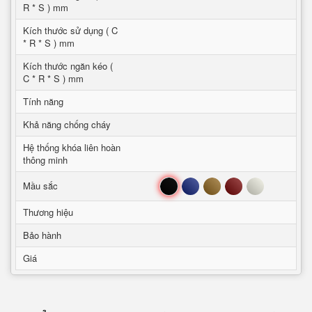
R * S ) mm
Kích thước sử dụng ( C
* R * S ) mm
Kích thước ngăn kéo (
C * R * S ) mm
Tính năng
Khả năng chống cháy
Hệ thống khóa liên hoàn
thông minh
Đen
Xanh
Nâu
Đỏ
Trắng
Mầu sắc
Thương hiệu
Bảo hành
Giá