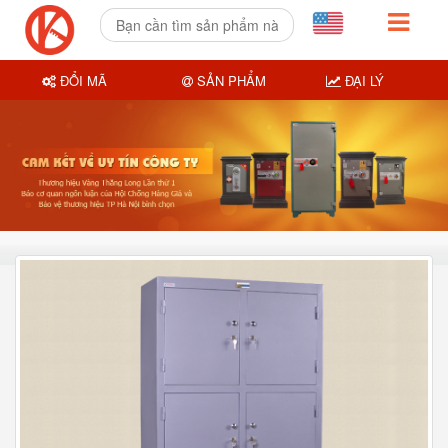
ĐỔI MÃ
SẢN PHẨM
ĐẠI LÝ