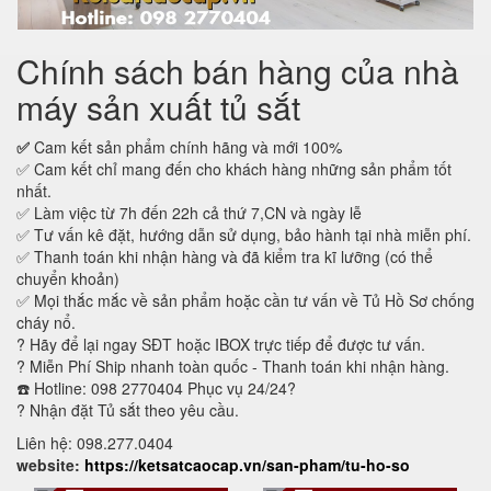
Chính sách bán hàng của nhà
máy sản xuất tủ sắt
✅
Cam kết sản phẩm chính hãng và mới 100%
✅ Cam kết chỉ mang đến cho khách hàng những sản phẩm tốt
nhất.
✅ Làm việc từ 7h đến 22h cả thứ 7,CN và ngày lễ
✅ Tư vấn kê đặt, hướng dẫn sử dụng, bảo hành tại nhà miễn phí.
✅ Thanh toán khi nhận hàng và đã kiểm tra kĩ lưỡng (có thể
chuyển khoản)
✅ Mọi thắc mắc về sản phẩm hoặc cần tư vấn về Tủ Hồ Sơ chống
cháy nổ.
? Hãy để lại ngay SĐT hoặc IBOX trực tiếp để được tư vấn.
? Miễn Phí Ship nhanh toàn quốc - Thanh toán khi nhận hàng.
☎️ Hotline: 098 2770404 Phục vụ 24/24?
? Nhận đặt Tủ sắt theo yêu cầu.
Liên hệ: 098.277.0404
website:
https://ketsatcaocap.vn/san-pham/tu-ho-so