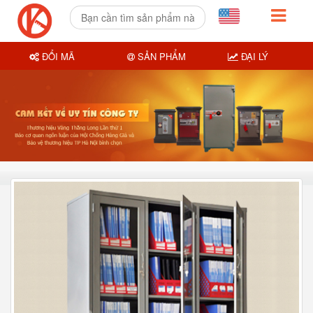
ĐỔI MÃ
SẢN PHẨM
ĐẠI LÝ