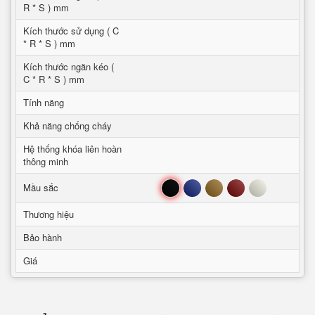
R * S ) mm
Kích thước sử dụng ( C
* R * S ) mm
Kích thước ngăn kéo (
C * R * S ) mm
Tính năng
Khả năng chống cháy
Hệ thống khóa liên hoàn
thông minh
Đen
Xanh
Nâu
Đỏ
Trắng
Mầu sắc
Thương hiệu
Bảo hành
Giá