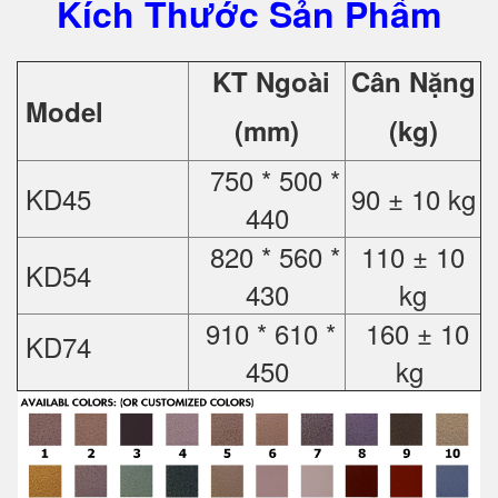
Kích Thước Sản Phẩm
KT Ngoài
Cân Nặng
Model
(mm)
(kg)
750 * 500 *
KD45
90 ± 10 kg
440
820 * 560 *
110 ± 10
KD54
430
kg
910 * 610 *
160 ± 10
KD74
450
kg