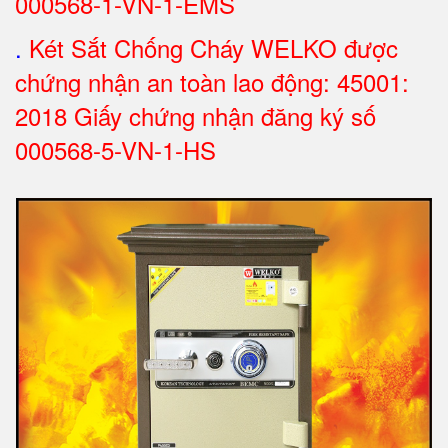
000568-1-VN-1-EMS
.
Két Sắt Chống Cháy WELKO được
chứng nhận an toàn lao động: 45001:
2018 Giấy chứng nhận đăng ký số
000568-5-VN-1-HS