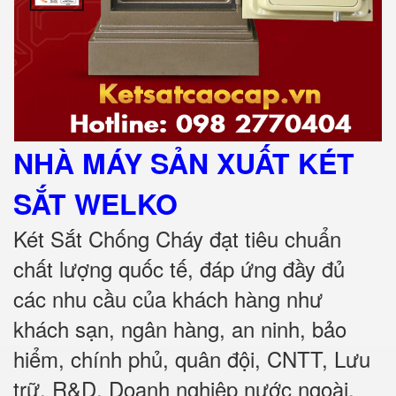
NHÀ MÁY SẢN XUẤT KÉT
SẮT
WELKO
Két Sắt Chống Cháy đạt tiêu chuẩn
chất lượng quốc tế, đáp ứng đầy đủ
các nhu cầu của khách hàng như
khách sạn, ngân hàng, an ninh, bảo
hiểm, chính phủ, quân đội, CNTT, Lưu
trữ, R&D, Doanh nghiệp nước ngoài,