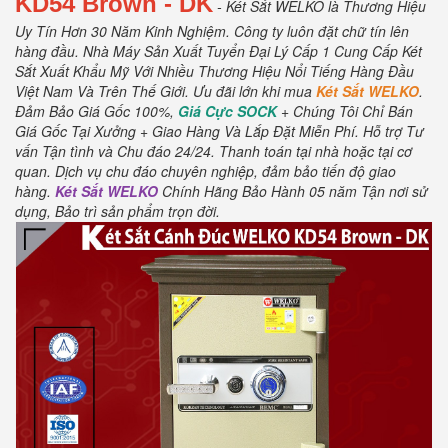
KD54
Brown
- DK
- Két Sắt WELKO là Thương Hiệu
Uy Tín Hơn 30 Năm Kinh Nghiệm.
Công ty luôn đặt chữ tín lên
hàng đầu.
Nhà Máy Sản Xuất Tuyển Đại Lý Cấp 1 Cung Cấp Két
Sắt Xuất Khẩu Mỹ Với Nhiều Thương Hiệu Nổi Tiếng Hàng Đầu
Việt Nam Và Trên Thế Giới.
Ưu đãi lớn khi mua
Két Sắt WELKO
.
Đảm Bảo Giá Gốc 100%,
Giá Cực SOCK
+ Chúng Tôi Chỉ Bán
Giá Gốc Tại Xưởng + Giao Hàng Và Lắp Đặt Miễn Phí
.
Hỗ trợ Tư
vấn Tận tình và Chu đáo 24/24.
Thanh toán tại nhà hoặc tại cơ
quan.
Dịch vụ chu đáo chuyên nghiệp, đảm bảo tiến độ giao
hàng.
Két Sắt WELKO
Chính Hãng Bảo Hành 05 năm Tận nơi sử
dụng, Bảo trì sản phẩm trọn đời
.