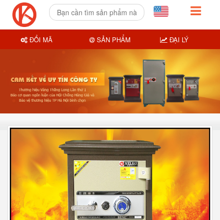
ĐỔI MÃ
SẢN PHẨM
ĐẠI LÝ