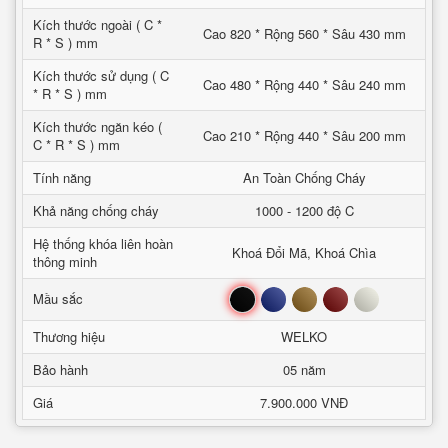
Kích thước ngoài ( C *
Cao 820 * Rộng 560 * Sâu 430 mm
R * S ) mm
Kích thước sử dụng ( C
Cao 480 * Rộng 440 * Sâu 240 mm
* R * S ) mm
Kích thước ngăn kéo (
Cao 210 * Rộng 440 * Sâu 200 mm
C * R * S ) mm
Tính năng
An Toàn Chống Cháy
Khả năng chống cháy
1000 - 1200 độ C
Hệ thống khóa liên hoàn
Khoá Đổi Mã, Khoá Chìa
thông minh
Đen
Xanh
Nâu
Đỏ
Trắng
Mầu sắc
Thương hiệu
WELKO
Bảo hành
05 năm
Giá
7.900.000 VNĐ