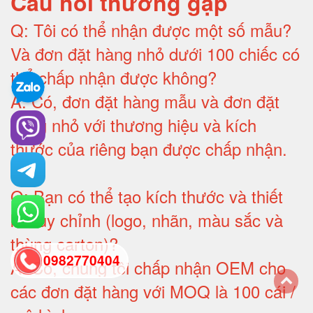
Câu hỏi thường gặp
Q:
Tôi có thể nhận được một số mẫu?
Và đơn đặt hàng nhỏ dưới 100 chiếc có
thể chấp nhận được không?
A:
Có, đơn đặt hàng mẫu và đơn đặt
hàng nhỏ với thương hiệu và kích
thước của riêng bạn được chấp nhận
.
Q:
Bạn có thể tạo kích thước và thiết
kế tùy chỉnh (logo, nhãn, màu sắc và
thùng carton)
?
0982770404
A:
Có, chúng tôi chấp nhận OEM cho
các đơn đặt hàng với MOQ là 100 cái /
back