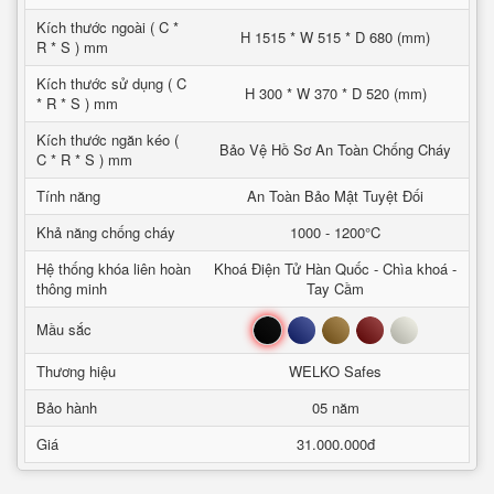
Kích thước ngoài ( C *
H 1515 * W 515 * D 680 (mm)
R * S ) mm
Kích thước sử dụng ( C
H 300 * W 370 * D 520 (mm)
* R * S ) mm
Kích thước ngăn kéo (
Bảo Vệ Hồ Sơ An Toàn Chống Cháy
C * R * S ) mm
Tính năng
An Toàn Bảo Mật Tuyệt Đối
Khả năng chống cháy
1000 - 1200°C
Hệ thống khóa liên hoàn
Khoá Điện Tử Hàn Quốc - Chìa khoá -
thông minh
Tay Cầm
Đen
Xanh
Nâu
Đỏ
Trắng
Mầu sắc
Thương hiệu
WELKO Safes
Bảo hành
05 năm
Giá
31.000.000đ