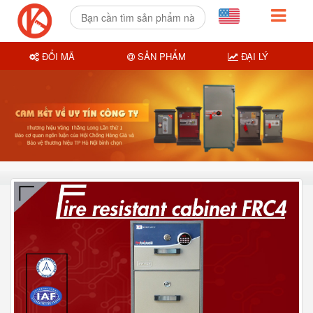
ĐỔI MÃ
SẢN PHẨM
ĐẠI LÝ