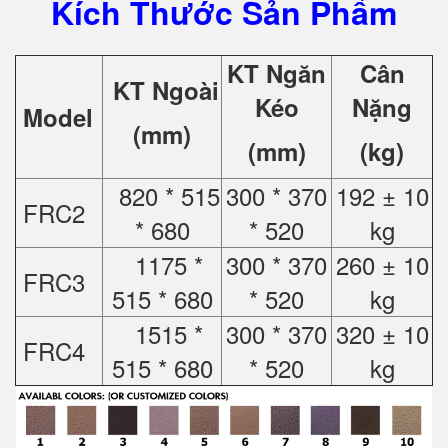
Kích Thước Sản Phẩm
KT Ngăn
Cân
KT Ngoài
Kéo
Nặng
Model
(mm)
(mm)
(kg)
820 * 515
300 * 370
192 ± 10
FRC2
* 680
* 520
kg
1175 *
300 * 370
260 ± 10
FRC3
515 * 680
* 520
kg
1515 *
300 * 370
320 ± 10
FRC4
515 * 680
* 520
kg