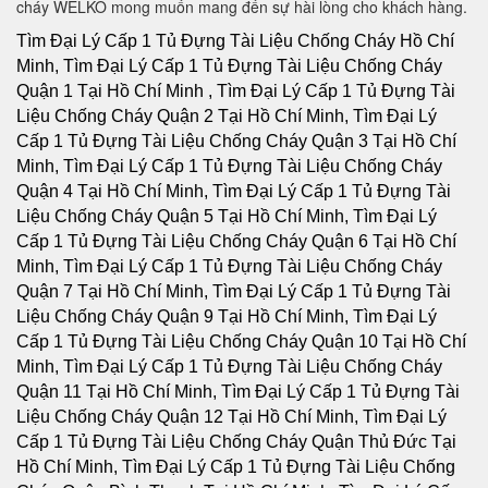
cháy WELKO mong muốn mang đến sự hài lòng cho khách hàng.
Tìm Đại Lý Cấp 1 Tủ Đựng Tài Liệu Chống Cháy Hồ Chí Minh, Tìm Đại Lý Cấp 1 Tủ Đựng Tài Liệu Chống Cháy Quận 1 Tại Hồ Chí Minh , Tìm Đại Lý Cấp 1 Tủ Đựng Tài Liệu Chống Cháy Quận 2 Tại Hồ Chí Minh, Tìm Đại Lý Cấp 1 Tủ Đựng Tài Liệu Chống Cháy Quận 3 Tại Hồ Chí Minh, Tìm Đại Lý Cấp 1 Tủ Đựng Tài Liệu Chống Cháy Quận 4 Tại Hồ Chí Minh, Tìm Đại Lý Cấp 1 Tủ Đựng Tài Liệu Chống Cháy Quận 5 Tại Hồ Chí Minh, Tìm Đại Lý Cấp 1 Tủ Đựng Tài Liệu Chống Cháy Quận 6 Tại Hồ Chí Minh, Tìm Đại Lý Cấp 1 Tủ Đựng Tài Liệu Chống Cháy Quận 7 Tại Hồ Chí Minh, Tìm Đại Lý Cấp 1 Tủ Đựng Tài Liệu Chống Cháy Quận 9 Tại Hồ Chí Minh, Tìm Đại Lý Cấp 1 Tủ Đựng Tài Liệu Chống Cháy Quận 10 Tại Hồ Chí Minh, Tìm Đại Lý Cấp 1 Tủ Đựng Tài Liệu Chống Cháy Quận 11 Tại Hồ Chí Minh, Tìm Đại Lý Cấp 1 Tủ Đựng Tài Liệu Chống Cháy Quận 12 Tại Hồ Chí Minh, Tìm Đại Lý Cấp 1 Tủ Đựng Tài Liệu Chống Cháy Quận Thủ Đức Tại Hồ Chí Minh, Tìm Đại Lý Cấp 1 Tủ Đựng Tài Liệu Chống Cháy Quận Bình Thạnh Tại Hồ Chí Minh, Tìm Đại Lý Cấp 1 Tủ Đựng Tài Liệu Chống Cháy Quận Gò Vấp Tại Hồ Chí Minh, Tìm Đại Lý Cấp 1 Tủ Đựng Tài Liệu Chống Cháy Quận Phú Nhuận Tại Hồ Chí Minh, Tìm Đại Lý Cấp 1 Tủ Đựng Tài Liệu Chống Cháy Quận Tân Phú Tại Hồ Chí Minh, Tìm Đại Lý Cấp 1 Tủ Đựng Tài Liệu Chống Cháy Quận Bình Tân Tại Hồ Chí Minh, Tìm Đại Lý Cấp 1 Tủ Đựng Tài Liệu Chống Cháy Quận Tân Bình Tại Hồ Chí Minh, Tìm Đại Lý Cấp 1 Tủ Đựng Tài Liệu Chống Cháy Hà Nội, Tìm Đại Lý Cấp 1 Tủ Đựng Tài Liệu Chống Cháy Quận Ba Đình Hà Nội, Tìm Đại Lý Cấp 1 Tủ Đựng Tài Liệu Chống Cháy Quận Hoàn Kiếm Hà Nội, Tìm Đại Lý Cấp 1 Tủ Đựng Tài Liệu Chống Cháy Quận Hai Bà Trưng Hà Nội, Tìm Đại Lý Cấp 1 Tủ Đựng Tài Liệu Chống Cháy Quận Đống Đa Hà Nội, Tìm Đại Lý Cấp 1 Tủ Đựng Tài Liệu Chống Cháy Quận Tây Hồ Hà Nội, Tìm Đại Lý Cấp 1 Tủ Đựng Tài Liệu Chống Cháy Quận Cầu Giấy Hà Nội, Tìm Đại Lý Cấp 1 Tủ Đựng Tài Liệu Chống Cháy Quận Thanh Xuân Hà Nội, Tìm Đại Lý Cấp 1 Tủ Đựng Tài Liệu Chống Cháy Quận Hoàng Mai Hà Nội, Tìm Đại Lý Cấp 1 Tủ Đựng Tài Liệu Chống Cháy Quận Long Biên Hà Nội, Tìm Đại Lý Cấp 1 Tủ Đựng Tài Liệu Chống Cháy Quận Bắc Từ Liêm Hà Nội, Tìm Đại Lý Cấp 1 Tủ Đựng Tài Liệu Chống Cháy Huyện Thanh Trì Hà Nội, Tìm Đại Lý Cấp 1 Tủ Đựng Tài Liệu Chống Cháy Huyện Gia Lâm Hà Nội, Tìm Đại Lý Cấp 1 Tủ Đựng Tài Liệu Chống Cháy Huyện Đông Anh Hà Nội, Tìm Đại Lý Cấp 1 Tủ Đựng Tài Liệu Chống Cháy Huyện Sóc Sơn Hà Nội, Tìm Đại Lý Cấp 1 Tủ Đựng Tài Liệu Chống Cháy Quận Hà Đông Hà Nội, Tìm Đại Lý Cấp 1 Tủ Đựng Tài Liệu Chống Cháy Thị xã Sơn Tây Hà Nội, Tìm Đại Lý Cấp 1 Tủ Đựng Tài Liệu Chống Cháy Huyện Ba Vì Hà Nội, Tìm Đại Lý Cấp 1 Tủ Đựng Tài Liệu Chống Cháy Huyện Phúc Thọ Hà Nội, Tìm Đại Lý Cấp 1 Tủ Đựng Tài Liệu Chống Cháy Huyện Thạch Thất Hà Nội, Tìm Đại Lý Cấp 1 Tủ Đựng Tài Liệu Chống Cháy Huyện Quốc Oai Hà Nội, Tìm Đại Lý Cấp 1 Tủ Đựng Tài Liệu Chống Cháy Huyện Chương Mỹ Hà Nội, Tìm Đại Lý Cấp 1 Tủ Đựng Tài Liệu Chống Cháy Huyện Đan Phượng Hà Nội, Tìm Đại Lý Cấp 1 Tủ Đựng Tài Liệu Chống Cháy Huyện Hoài Đức Hà Nội, Tìm Đại Lý Cấp 1 Tủ Đựng Tài Liệu Chống Cháy Huyện Thanh Oai Hà Nội, Tìm Đại Lý Cấp 1 Tủ Đựng Tài Liệu Chống Cháy Huyện Mỹ Đức Hà Nội, Tìm Đại Lý Cấp 1 Tủ Đựng Tài Liệu Chống Cháy Huyện Ứng Hoà Hà Nội, Tìm Đại Lý Cấp 1 Tủ Đựng Tài Liệu Chống Cháy Huyện Thường Tín Hà Nội, Tìm Đại Lý Cấp 1 Tủ Đựng Tài Liệu Chống Cháy Huyện Phú Xuyên Hà Nội, Tìm Đại Lý Cấp 1 Tủ Đựng Tài Liệu Chống Cháy Huyện Mê Linh Hà Nội, Tìm Đại Lý Cấp 1 Tủ Đựng Tài Liệu Chống Cháy Quận Nam Từ Liên Hà Nội, Tìm Đại Lý Cấp 1 Tủ Đựng Tài Liệu Chống Cháy An Giang, Tìm Đại Lý Cấp 1 Tủ Đựng Tài Liệu Chống Cháy Thành phố Long Xuyên Tỉnh An Giang, Tìm Đại Lý Cấp 1 Tủ Đựng Tài Liệu Chống Cháy Thành phố Châu Đốc Tỉnh An Giang, Tìm Đại Lý Cấp 1 Tủ Đựng Tài Liệu Chống Cháy Huyện An Phú Tỉnh An Giang, Tìm Đại Lý Cấp 1 Tủ Đựng Tài Liệu Chống Cháy Thị xã Tân Châu, Tìm Đại Lý Cấp 1 Tủ Đựng Tài Liệu Chống Cháy Huyện Phú Tân, Tìm Đại Lý Cấp 1 Tủ Đựng Tài Liệu Chống Cháy Huyện Châu Phú, Tìm Đại Lý Cấp 1 Tủ Đựng Tài Liệu Chống Cháy Huyện Tịnh Biên, Tìm Đại Lý Cấp 1 Tủ Đựng Tài Liệu Chống Cháy Huyện Tri Tôn, Tìm Đại Lý Cấp 1 Tủ Đựng Tài Liệu Chống Cháy Huyện Châu Thành Tỉnh An Giang, Tìm Đại Lý Cấp 1 Tủ Đựng Tài Liệu Chống Cháy Huyện Chợ Mới Tỉnh An Giang, Tìm Đại Lý Cấp 1 Tủ Đựng Tài Liệu Chống Cháy Huyện Thoại Sơn Tỉnh An Giang, Tìm Đại Lý Cấp 1 Tủ Đựng Tài Liệu Chống Cháy Vũng Tàu, Tìm Đại Lý Cấp 1 Tủ Đựng Tài Liệu Chống Cháy Thành phố Vũng Tàu Tại Bà Rịa - Vũng Tàu, Tìm Đại Lý Cấp 1 Tủ Đựng Tài Liệu Chống Cháy Thành phố Bà Rịa Tại Bà Rịa - Vũng Tàu, Tìm Đại Lý Cấp 1 Tủ Đựng Tài Liệu Chống Cháy Huyện Châu Đức Tại Bà Rịa - Vũng Tàu, Tìm Đại Lý Cấp 1 Tủ Đựng Tài Liệu Chống Cháy Huyện Xuyên Mộc Tại Bà Rịa - Vũng Tàu, Tìm Đại Lý Cấp 1 Tủ Đựng Tài Liệu Chống Cháy Huyện Long Điền Tại Bà Rịa - Vũng Tàu, Tìm Đại Lý Cấp 1 Tủ Đựng Tài Liệu Chống Cháy Huyện Đất Đỏ Tại Bà Rịa - Vũng Tàu, Tìm Đại Lý Cấp 1 Tủ Đựng Tài Liệu Chống Cháy Huyện Tân Thành Tại Bà Rịa - Vũng Tàu, Tỉnh Bà Rịa - Vũng Tàu Tại Bà Rịa - Vũng Tàu, Tìm Đại Lý Cấp 1 Tủ Đựng Tài Liệu Chống Cháy Bạc Liêu, Tìm Đại Lý Cấp 1 Tủ Đựng Tài Liệu Chống Cháy Thành phố Bạc Liêu Tại Bạc Liêu, Tìm Đại Lý Cấp 1 Tủ Đựng Tài Liệu Chống Cháy Huyện Hồng Dân Tại Bạc Liêu, Tìm Đại Lý Cấp 1 Tủ Đựng Tài Liệu Chống Cháy Huyện Phước Long Tại Bạc Liêu, Tìm Đại Lý Cấp 1 Tủ Đựng Tài Liệu Chống Cháy Huyện Vĩnh Lợi Tại Bạc Liêu, Tìm Đại Lý Cấp 1 Tủ Đựng Tài Liệu Chống Cháy Thị xã Giá Rai Tại Bạc Liêu, Tìm Đại Lý Cấp 1 Tủ Đựng Tài Liệu Chống Cháy Huyện Đông Hải Tại Bạc Liêu, Tìm Đại Lý Cấp 1 Tủ Đựng Tài Liệu Chống Cháy Huyện Hoà Bình Tại Bạc Liêu, Tìm Đại Lý Cấp 1 Tủ Đựng Tài Liệu Chống Cháy Bắc Kạn, Tìm Đại Lý Cấp 1 Tủ Đựng Tài Liệu Chống Cháy Thành Phố Bắc Kạn, Tìm Đại Lý Cấp 1 Tủ Đựng Tài Liệu Chống Cháy Huyện Pác Nặm Tại Bắc Kạn, Tìm Đại Lý Cấp 1 Tủ Đựng Tài Liệu Chống Cháy Huyện Ba Bể Tại Bắc Kạn, Tìm Đại Lý Cấp 1 Tủ Đựng Tài Liệu Chống Cháy Huyện Ngân Sơn Tại Bắc Kạn, Tìm Đại Lý Cấp 1 Tủ Đựng Tài Liệu Chống Cháy Huyện Bạch Thông Tại Bắc Kạn, Tìm Đại Lý Cấp 1 Tủ Đựng Tài Liệu Chống Cháy Huyện Chợ Đồn Tại Bắc Kạn, Tìm Đại Lý Cấp 1 Tủ Đựng Tài Liệu Chống Cháy Huyện Chợ Mới Tại Bắc Kạn, Huyện Na Rì Tại Bắc Kạn, Tìm Đại Lý Cấp 1 Tủ Đựng Tài Liệu Chống Cháy Bắc Giang, Tìm Đại Lý Cấp 1 Tủ Đựng Tài Liệu Chống Cháy Thành phố Bắc Giang, Tìm Đại Lý Cấp 1 Tủ Đựng Tài Liệu Chống Cháy Huyện Yên Thế Tại Bắc Giang, Tìm Đại Lý Cấp 1 Tủ Đựng Tài Liệu Chống Cháy Huyện Tân Yên Tại Bắc Giang, Tìm Đại Lý Cấp 1 Tủ Đựng Tài Liệu Chống Cháy Huyện Lạng Giang Tại Bắc Giang, Tìm Đại Lý Cấp 1 Tủ Đựng Tài Liệu Chống Cháy Huyện Lục Nam Tại Bắc Giang, Tìm Đại Lý Cấp 1 Tủ Đựng Tài Liệu Chống Cháy Huyện Lục Ngạn Tại Bắc Giang, Tìm Đại Lý Cấp 1 Tủ Đựng Tài Liệu Chống Cháy Huyện Sơn Động Tại Bắc Giang, Tìm Đại Lý Cấp 1 Tủ Đựng Tài Liệu Chống Cháy Huyện Yên Dũng Tại Bắc Giang, Tìm Đại Lý Cấp 1 Tủ Đựng Tài Liệu Chống Cháy Huyện Việt Yên Tại Bắc Giang, Tìm Đại Lý Cấp 1 Tủ Đựng Tài Liệu Chống Cháy Huyện Hiệp Hòa Tại Bắc Giang, Tìm Đại Lý Cấp 1 Tủ Đựng Tài Liệu Chống Cháy Bắc Ninh, Tìm Đại Lý Cấp 1 Tủ Đựng Tài Liệu Chống Cháy Thành phố Bắc Ninh, Tìm Đại Lý Cấp 1 Tủ Đựng Tài Liệu Chống Cháy Huyện Yên Phong Tại Bắc Ninh, Tìm Đại Lý Cấp 1 Tủ Đựng Tài Liệu Chống Cháy Huyện Quế Võ Tại Bắc Ninh, Tìm Đại Lý Cấp 1 Tủ Đựng Tài Liệu Chống Cháy Huyện Tiên Du Tại Bắc Ninh, Tìm Đại Lý Cấp 1 Tủ Đựng Tài Liệu Chống Cháy Thị xã Từ Sơn Tại Bắc Ninh, Huyện Thuận Thành Tại Bắc Ninh, Tìm Đại Lý Cấp 1 Tủ Đựng Tài Liệu Chống Cháy Huyện Gia Bình Tại Bắc Ninh, Tìm Đại Lý Cấp 1 Tủ Đựng Tài Liệu Chống Cháy Huyện Lương Tài Tại Bắc Ninh, Tìm Đại Lý Cấp 1 Tủ Đựng Tài Liệu Chống Cháy Bến Tre, Tìm Đại Lý Cấp 1 Tủ Đựng Tài Liệu Chống Cháy Thành phố Bến Tre, Tìm Đại Lý Cấp 1 Tủ Đựng Tài Liệu Chống Cháy Huyện Châu Thành Tỉnh Bến Tre, Huyện Chợ Lách Tỉnh Bến Tre, Tìm Đại Lý Cấp 1 Tủ Đựng Tài Liệu Chống Cháy Huyện Mỏ Cày Nam Tỉnh Bến Tre, Tìm Đại Lý Cấp 1 Tủ Đựng Tài Liệu Chống Cháy Huyện Giồng Trôm Tỉnh Bến Tre, Tìm Đại Lý Cấp 1 Tủ Đựng Tài Liệu Chống Cháy Huyện Bình Đại Tỉnh Bến Tre, Tìm Đại Lý Cấp 1 Tủ Đựng Tài Liệu Chống Cháy Huyện Ba Tri Tỉnh Bến Tre, Tìm Đại Lý Cấp 1 Tủ Đựng Tài Liệu Chống Cháy Huyện Thạnh Phú Tỉnh Bến Tre, Tìm Đại Lý Cấp 1 Tủ Đựng Tài Liệu Chống Cháy Huyện Mỏ Cày Bắc Tỉnh Bến Tre, Tìm Đại Lý Cấp 1 Tủ Đựng Tài Liệu Chống Cháy Bình Dương, Tìm Đại Lý Cấp 1 Tủ Đựng Tài Liệu Chống Cháy Tại Thành phố Thủ Dầu Một Tỉnh Bình Dương, Tìm Đại Lý Cấp 1 Tủ Đựng Tài Liệu Chống Cháy Tại Huyện Bàu Bàng Tỉnh Bình Dương, Tìm Đại Lý Cấp 1 Tủ Đựng Tài Liệu Chống Cháy Tại Huyện Dầu Tiếng Tỉnh Bình Dương, Tìm Đại Lý Cấp 1 Tủ Đựng Tài Liệu Chống Cháy Tại Thị xã Bến Cát Tỉnh Bình Dương, Tìm Đại Lý Cấp 1 Tủ Đựng Tài Liệu Chống Cháy Tại Huyện Phú Giáo Tỉnh Bình Dương, Tìm Đại Lý Cấp 1 Tủ Đựng Tài Liệu Chống Cháy Tại Thị xã Tân Uyên Tỉnh Bình Dương, Tìm Đại Lý Cấp 1 Tủ Đựng Tài Liệu Chống Cháy Tại Thị xã Dĩ An Tỉnh Bình Dương, Tìm Đại Lý Cấp 1 Tủ Đựng Tài Liệu Chống Cháy Tại Thị xã Thuận An Tỉnh Bình Dương, Tìm Đại Lý Cấp 1 Tủ Đựng Tài Liệu Chống Cháy Tại Huyện Bắc Tân Uyên Tỉnh Bình Dương, Tìm Đại Lý Cấp 1 Tủ Đựng Tài Liệu Chống Cháy Bình Định, Tìm Đại Lý Cấp 1 Tủ Đựng Tài Liệu Chống Cháy Tại Thành phố Qui Nhơn Tỉnh Bình Định, Tìm Đại Lý Cấp 1 Tủ Đựng Tài Liệu Chống Cháy Tại Huyện An Lão Tỉnh Bình Định, Tìm Đại Lý Cấp 1 Tủ Đựng Tài Liệu Chống Cháy Tại Huyện Hoài Nhơn Tỉnh Bình Định, Tìm Đại Lý Cấp 1 Tủ Đựng Tài Liệu Chống Cháy Tại Huyện Hoài Ân Tỉnh Bình Định, Tìm Đại Lý Cấp 1 Tủ Đựng Tài Liệu Chống Cháy Tại Huyện Phù Mỹ Tỉnh Bình Định, Tìm Đại Lý Cấp 1 Tủ Đựng Tài Liệu Chống Cháy Tại Huyện Vĩnh Thạnh Tỉnh Bình Định, Tìm Đại Lý Cấp 1 Tủ Đựng Tài Liệu Chống Cháy Tại Huyện Tây Sơn Tỉnh Bình Định, Tìm Đại Lý Cấp 1 Tủ Đựng Tài Liệu Chống Cháy Tại Huyện Phù Cát Tỉnh Bình Định, Tìm Đại Lý Cấp 1 Tủ Đựng Tài Liệu Chống Cháy Tại Thị xã An Nhơn Tỉnh Bình Định, Tìm Đại Lý Cấp 1 Tủ Đựng Tài Liệu Chống Cháy Tại Huyện Tuy Phước Tỉnh Bình Định, Tìm Đại Lý Cấp 1 Tủ Đựng Tài Liệu Chống Cháy Tại Huyện Vân Canh Tỉnh Bình Định, Tìm Đại Lý Cấp 1 Tủ Đựng Tài Liệu Chống Cháy Bình Phước, Tìm Đại Lý Cấp 1 Tủ Đựng Tài Liệu Chố