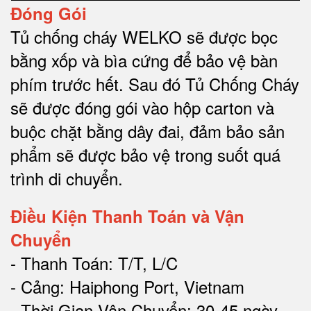
Đóng Gói
Tủ chống cháy WELKO sẽ được bọc
bằng xốp và bìa cứng để bảo vệ bàn
phím trước hết.
Sau đó Tủ Chống Cháy
sẽ được đóng gói vào hộp carton và
buộc chặt bằng dây đai, đảm bảo sản
phẩm sẽ được bảo vệ trong suốt quá
trình di chuyể
n.
Điều Kiện Thanh Toán và Vận
Chuyển
- Thanh Toán: T/T, L/C
- Cảng: Haiphong Port, Vietnam
- Thời Gian Vận Chuyển: 30-45 ngày