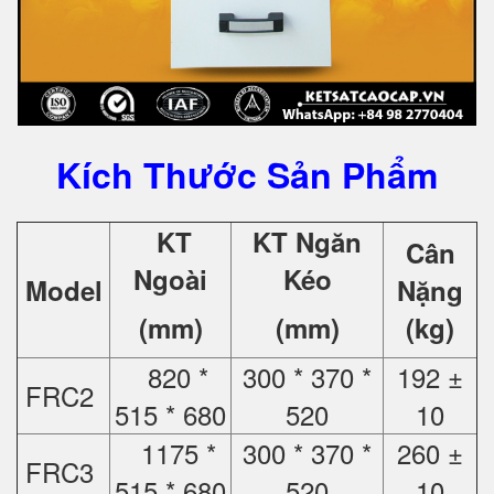
Kích Thước Sản Phẩm
KT
KT Ngăn
Cân
Ngoài
Kéo
Model
Nặng
(mm)
(mm)
(kg)
820 *
300 * 370 *
192 ±
FRC2
515 * 680
520
10
1175 *
300 * 370 *
260 ±
FRC3
515 * 680
520
10