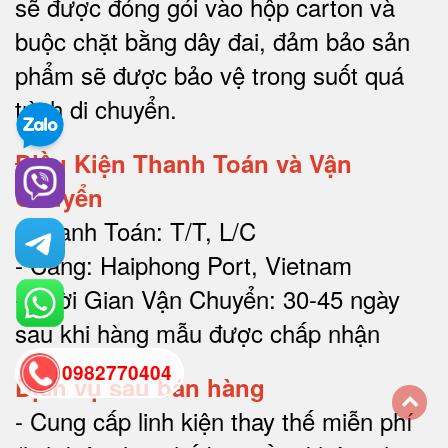
sẽ được đóng gói vào hộp carton và
buộc chặt bằng dây đai, đảm bảo sản
phẩm sẽ được bảo vệ trong suốt quá
trình di chuyể
n.
Điều Kiện Thanh Toán và Vận
Chuyển
- Thanh Toán: T/T, L/C
- Cảng: Haiphong Port, Vietnam
- Thời Gian Vận Chuyển: 30-45 ngày
sau khi hàng mẫu được chấp nhận
0982770404
Dịch vụ sau bán hàng
-
Cung cấp linh kiện thay thế miễn phí
back