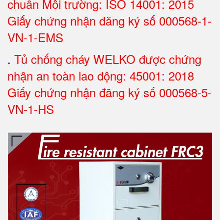
chuẩn Môi trường: ISO 14001: 2015
Giấy chứng nhận đăng ký số 000568-1-
VN-1-EMS
.
Tủ chống cháy WELKO được chứng
nhận an toàn lao động: 45001: 2018
Giấy chứng nhận đăng ký số 000568-5-
VN-1-HS