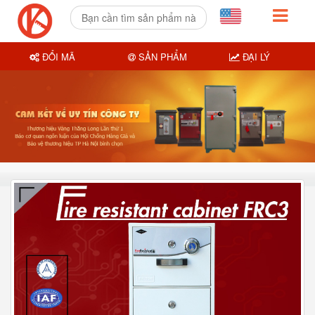
ĐỔI MÃ
SẢN PHẨM
ĐẠI LÝ