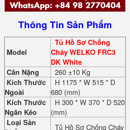
Thông Tin Sản Phẩm
Tủ Hồ Sơ Chống
Model
Cháy WELKO FRC3
DK White
260 ±10 Kg
Cân Nặng
H 1175 * W 515 * D
Kích Thước
680 (mm)
Ngoài
H 300 * W 370 * D 520
Kích Thước
(mm)
Ngăn Kéo
Loại Sản
Tủ Hồ Sơ Chống Cháy