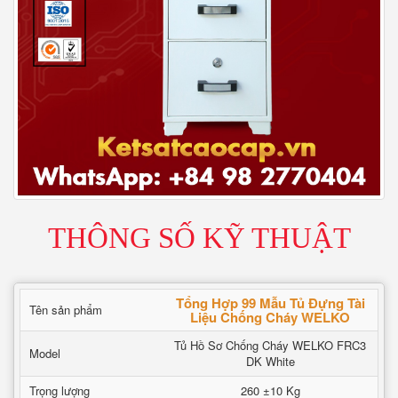
THÔNG SỐ KỸ THUẬT
Tổng Hợp 99 Mẫu Tủ Đựng Tài
Tên sản phẩm
Liệu Chống Cháy WELKO
Tủ Hồ Sơ Chống Cháy WELKO FRC3
Model
DK White
Trọng lượng
260 ±10 Kg