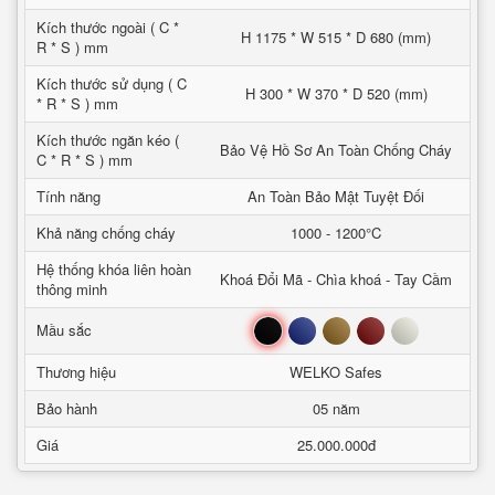
Kích thước ngoài ( C *
H 1175 * W 515 * D 680 (mm)
R * S ) mm
Kích thước sử dụng ( C
H 300 * W 370 * D 520 (mm)
* R * S ) mm
Kích thước ngăn kéo (
Bảo Vệ Hồ Sơ An Toàn Chống Cháy
C * R * S ) mm
Tính năng
An Toàn Bảo Mật Tuyệt Đối
Khả năng chống cháy
1000 - 1200°C
Hệ thống khóa liên hoàn
Khoá Đổi Mã - Chìa khoá - Tay Cầm
thông minh
Đen
Xanh
Nâu
Đỏ
Trắng
Mầu sắc
Thương hiệu
WELKO Safes
Bảo hành
05 năm
Giá
25.000.000đ