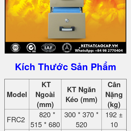
Kích Thước Sản Phẩm
KT
Cân
KT Ngăn
Model
Ngoài
Nặng
Kéo (mm)
(mm)
(kg)
820 *
300 * 370 *
192 ±
FRC2
515 * 680
520
10