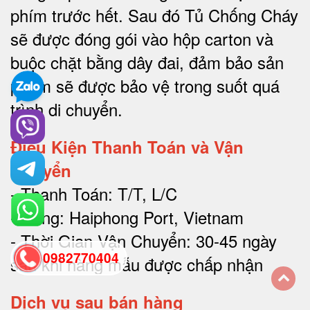
phím trước hết.
Sau đó Tủ Chống Cháy
sẽ được đóng gói vào hộp carton và
buộc chặt bằng dây đai, đảm bảo sản
phẩm sẽ được bảo vệ trong suốt quá
trình di chuyể
n.
Điều Kiện Thanh Toán và Vận
Chuyển
- Thanh Toán: T/T, L/C
- Cảng: Haiphong Port, Vietnam
- Thời Gian Vận Chuyển: 30-45 ngày
0982770404
sau khi hàng mẫu được chấp nhận
Dịch vụ sau bán hàng
back