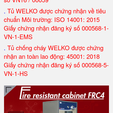
.
Tủ WELKO được chứng nhận về tiêu
chuẩn Môi trường: ISO 14001: 2015
Giấy chứng nhận đăng ký số 000568-1-
VN-1-EMS
.
Tủ chống cháy WELKO được chứng
nhận an toàn lao động: 45001: 2018
Giấy chứng nhận đăng ký số 000568-5-
VN-1-H
S