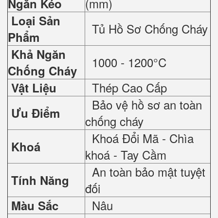
(mm)
Ngăn Kéo
Loại Sản
Tủ Hồ Sơ Chống Cháy
Phẩm
Khả Ngăn
1000 - 1200°C
Chống Cháy
Thép Cao Cấp
Vật Liệu
Bảo vệ hồ sơ an toàn
Ưu Điểm
chống cháy
Khoá Đổi Mã - Chìa
Khoá
khoá - Tay Cầm
An toàn bảo mật tuyệt
Tính Năng
đối
Nâu
Màu Sắc