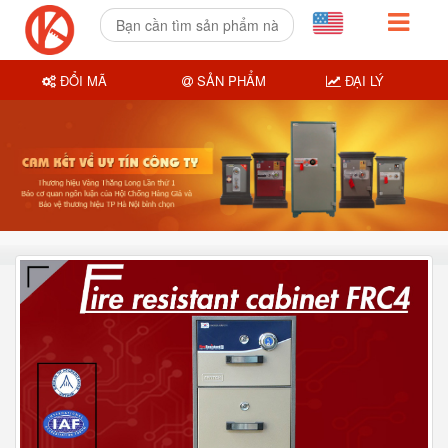
ĐỔI MÃ
SẢN PHẨM
ĐẠI LÝ