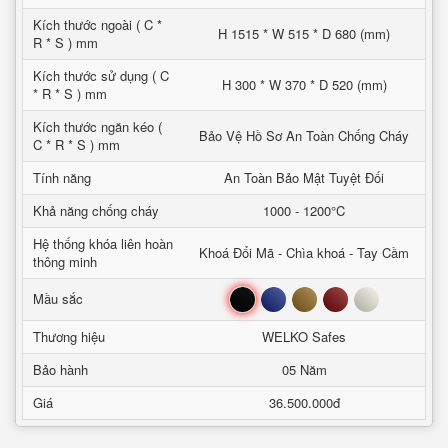
Kích thước ngoài ( C *
H 1515 * W 515 * D 680 (mm)
R * S ) mm
Kích thước sử dụng ( C
H 300 * W 370 * D 520 (mm)
* R * S ) mm
Kích thước ngăn kéo (
Bảo Vệ Hồ Sơ An Toàn Chống Cháy
C * R * S ) mm
Tính năng
An Toàn Bảo Mật Tuyệt Đối
Khả năng chống cháy
1000 - 1200°C
Hệ thống khóa liên hoàn
Khoá Đổi Mã - Chìa khoá - Tay Cầm
thông minh
Đen
Xanh
Nâu
Đỏ
Trắng
Mầu sắc
Thương hiệu
WELKO Safes
Bảo hành
05 Năm
Giá
36.500.000đ