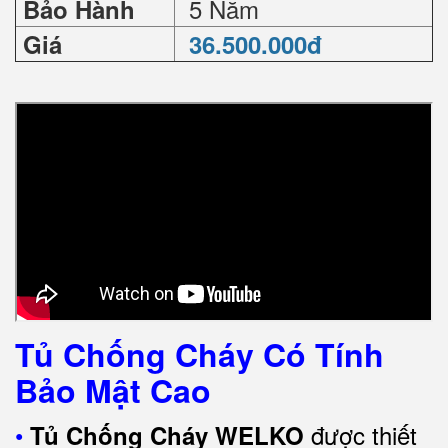
5 Năm
Bảo Hành
Giá
36.500.000đ
Tủ Chống Cháy Có Tính
Bảo Mật Cao
•
được thiết
Tủ Chống Cháy WELKO