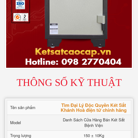
THÔNG SỐ KỸ THUẬT
Tìm Đại Lý Độc Quyền Két Sắt
Tên sản phẩm
Khánh Hoà điện tử chính hãng
Danh Sách Cửa Hàng Bán Két Sắt
Model
Bệnh Viện
Trọng lượng
150 ± 10Kg