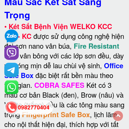
Màu Sắc Két Sắt Sang
Trọng
•
Két Sắt Bệnh Viện WELKO KCC
được sử dụng công nghệ hiện
150 - KC
đại sơn nano vân búa,
Fire Resistant
vân bông với các lớp sơn đều, dày
safe
và bóng mịn dễ lau chùi vệ sinh,
Office
đặc biệt rất bền màu theo
Safe Box
thời gian.
Két có 3
COBRA SAFES
màu cơ bản Black (đen), Brow (nâu) và
White (trắng) đều là các tông màu sang
0982770404
trọng
, lịch lãm
Fingerprint Safe Box
cho nội thất hiện đại, thích hợp với tất
back