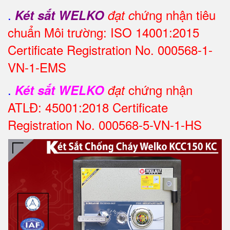
.
hứng nhận tiêu
Két sắt WELKO
đạt c
chuẩn Môi trường: ISO 14001:2015
Certificate Registration No. 000568-1-
VN-1-EMS
.
chứng nhận
Két sắt WELKO
đạt
ATLĐ: 45001:2018 Certificate
Registration No. 000568-5-VN-1-HS