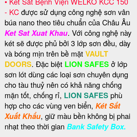
•
Két Sắt Bệnh Viện WELKO
KCC 150
- KC
được sử dụng công nghệ sơn vân
búa nano theo tiêu chuẩn của Châu Âu
. Với công nghệ này
Ket Sat Xuat Khau
két sẽ được phủ bởi 3 lớp sơn đều, dày
và bóng mịn trên bề mặt
VAULT
. Đặc biệt
ở lớp
DOORS
LION SAFES
sơn lót dùng các loại sơn chuyên dụng
cho tàu thuỷ nên có khả năng chống
mặn tốt, chống rỉ,
phù
LION SAFES
hợp cho các vùng ven biển,
Két Sắt
, giữ màu bền không bị phai
Xuất Khẩu
nhạt theo thời gian
Bank Safety Box.