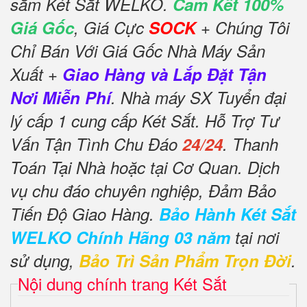
sắm Két Sắt WELKO.
Cam Kết 100%
Giá Gốc
, Giá Cực
SOCK
+ Chúng Tôi
Chỉ Bán Với Giá Gốc Nhà Máy Sản
Xuất +
Giao Hàng và Lắp Đặt Tận
Nơi Miễn Phí
. Nhà máy SX Tuyển đại
lý cấp 1 cung cấp Két Sắt. Hỗ Trợ Tư
Vấn Tận Tình Chu Đáo
24/24
. Thanh
Toán Tại Nhà hoặc tại Cơ Quan. Dịch
vụ chu đáo chuyên nghiệp, Đảm Bảo
Tiến Độ Giao Hàng.
Bảo Hành Két Sắt
WELKO Chính Hãng 03 năm
tại nơi
sử dụng,
Bảo Trì Sản Phẩm Trọn Đời
.
Nội dung chính trang Két Sắt