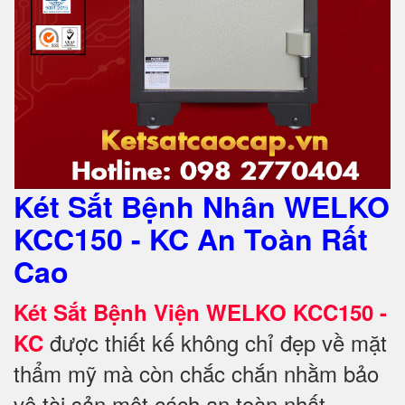
Két Sắt Bệnh Nhân WELKO
KCC150 - KC An Toàn Rất
Cao
Két Sắt Bệnh Viện WELKO KCC150 -
được thiết kế không chỉ đẹp về mặt
KC
thẩm mỹ mà còn chắc chắn nhằm bảo
vệ tài sản một cách an toàn nhất.