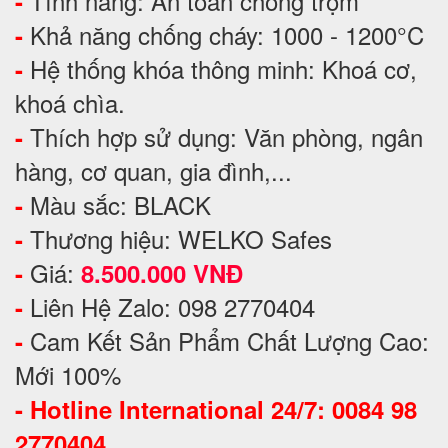
Tính năng: An toàn chống trộm
-
Khả năng chống cháy: 1000 - 1200°C
-
Hệ thống khóa thông minh: Khoá cơ,
-
khoá chìa.
Thích hợp sử dụng: Văn phòng, ngân
-
hàng, cơ quan, gia đình,...
Màu sắc: BLACK
-
Thương hiệu: WELKO Safes
-
Giá:
-
8.500.000 VNĐ
Liên Hệ Zalo: 098 2770404
-
Cam Kết Sản Phẩm Chất Lượng Cao:
-
Mới 100%
-
Hotline International 24/7: 0084 98
2770404