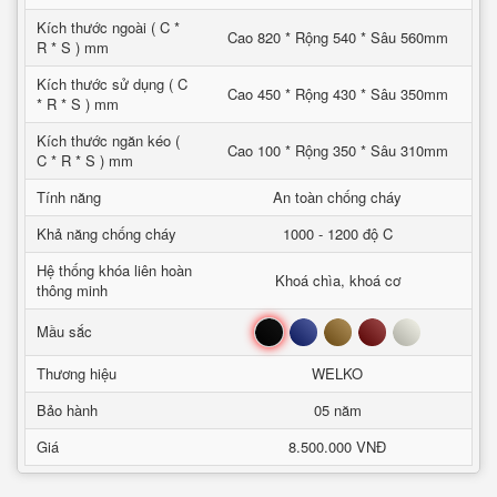
Kích thước ngoài ( C *
Cao 820 * Rộng 540 * Sâu 560mm
R * S ) mm
Kích thước sử dụng ( C
Cao 450 * Rộng 430 * Sâu 350mm
* R * S ) mm
Kích thước ngăn kéo (
Cao 100 * Rộng 350 * Sâu 310mm
C * R * S ) mm
Tính năng
An toàn chống cháy
Khả năng chống cháy
1000 - 1200 độ C
Hệ thống khóa liên hoàn
Khoá chìa, khoá cơ
thông minh
Đen
Xanh
Nâu
Đỏ
Trắng
Mầu sắc
Thương hiệu
WELKO
Bảo hành
05 năm
Giá
8.500.000 VNĐ