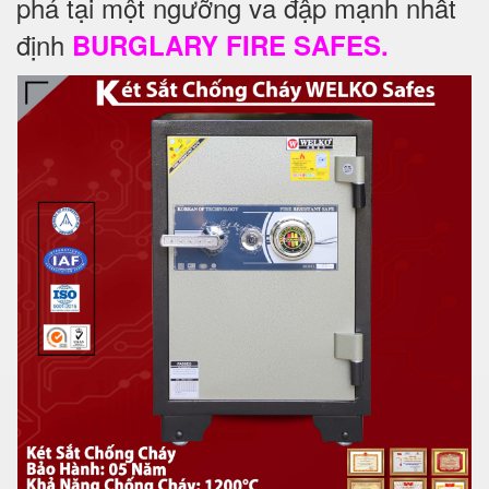
phá tại một ngưỡng va đập mạnh nhất
định
BURGLARY FIRE SAFES.