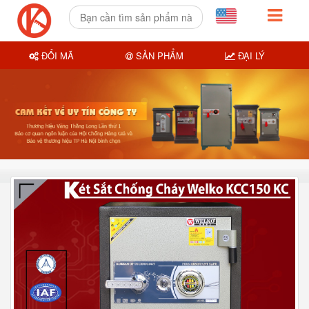
ĐỔI MÃ
SẢN PHẨM
ĐẠI LÝ