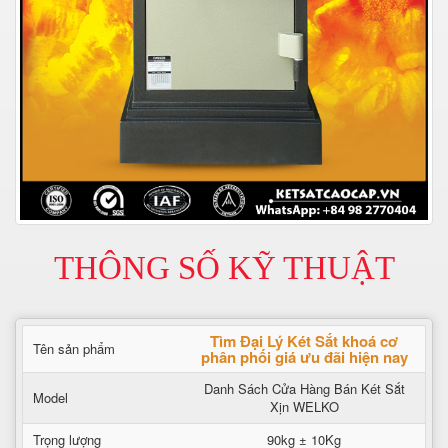
THÔNG SỐ KỸ THUẬT
Tìm Đại Lý Két Sắt khoá cơ
Tên sản phẩm
phân phối giá ưu đãi hiện nay
Danh Sách Cửa Hàng Bán Két Sắt
Model
Xịn WELKO
Trọng lượng
90kg ± 10Kg