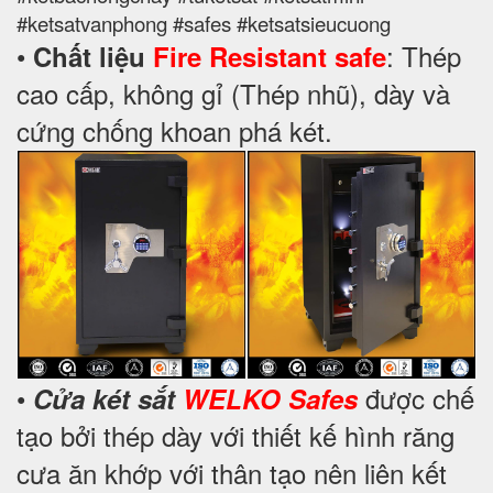
#ketsatvanphong #safes #ketsatsieucuong
•
: Thép
Chất liệu
Fire Resistant safe
cao cấp, không gỉ (Thép nhũ), dày và
cứng chống khoan phá két.
•
được chế
Cửa két sắt
WELKO Safes
tạo bởi thép dày với thiết kế hình răng
cưa ăn khớp với thân tạo nên liên kết