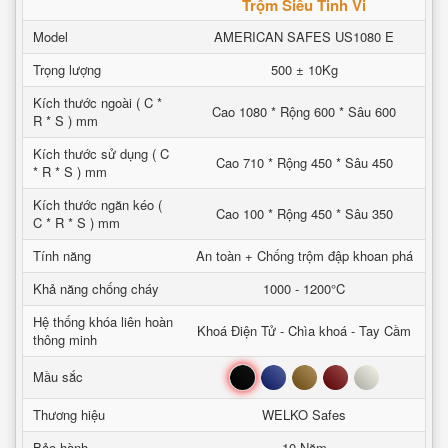
Trộm Siêu Tinh Vi
Model
AMERICAN SAFES US1080 E
Trọng lượng
500 ± 10Kg
Kích thước ngoài ( C *
Cao 1080 * Rộng 600 * Sâu 600
R * S ) mm
Kích thước sử dụng ( C
Cao 710 * Rộng 450 * Sâu 450
* R * S ) mm
Kích thước ngăn kéo (
Cao 100 * Rộng 450 * Sâu 350
C * R * S ) mm
Tính năng
An toàn + Chống trộm đập khoan phá
Khả năng chống cháy
1000 - 1200°C
Hệ thống khóa liên hoàn
Khoá Điện Tử - Chìa khoá - Tay Cầm
thông minh
Đen
Xanh
Nâu
Đỏ
Trắng
Mầu sắc
Thương hiệu
WELKO Safes
Bảo hành
10 Năm