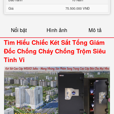
Giá
75.500.000 VNĐ
Nổi bật
Hình ảnh
Mô tả
Tìm Hiểu Chiếc Két Sắt Tổng Giám
Đốc Chống Cháy Chống Trộm Siêu
Tinh Vi