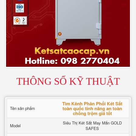
THÔNG SỐ KỸ THUẬT
Tìm Kênh Phân Phối Két Sắt
toàn quốc tính năng an toàn
Tên sản phẩm
chống trộm giá tốt
Siêu Thị Két Sắt May Mắn GOLD
Model
SAFES