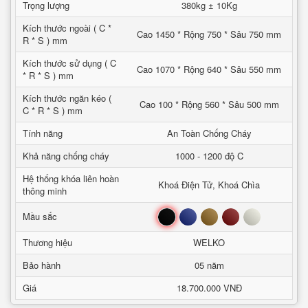
Trọng lượng
380kg ± 10Kg
Kích thước ngoài ( C *
Cao 1450 * Rộng 750 * Sâu 750 mm
R * S ) mm
Kích thước sử dụng ( C
Cao 1070 * Rộng 640 * Sâu 550 mm
* R * S ) mm
Kích thước ngăn kéo (
Cao 100 * Rộng 560 * Sâu 500 mm
C * R * S ) mm
Tính năng
An Toàn Chống Cháy
Khả năng chống cháy
1000 - 1200 độ C
Hệ thống khóa liên hoàn
Khoá Điện Tử, Khoá Chìa
thông minh
Đen
Xanh
Nâu
Đỏ
Trắng
Mầu sắc
Thương hiệu
WELKO
Bảo hành
05 năm
Giá
18.700.000 VNĐ