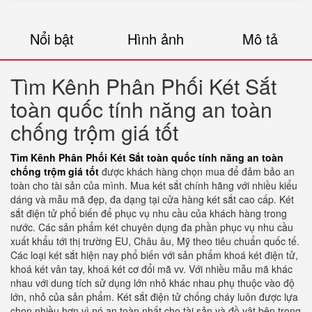
Nổi bật
Hình ảnh
Mô tả
Tìm Kênh Phân Phối Két Sắt
toàn quốc tính năng an toàn
chống trộm giá tốt
Tìm Kênh Phân Phối Két Sắt toàn quốc tính năng an toàn
chống trộm giá tốt
được khách hàng chọn mua để đảm bảo an
toàn cho tài sản của mình. Mua két sắt chính hãng với nhiều kiểu
dáng và mẫu mã đẹp, đa dạng tại cửa hàng két sắt cao cấp. Két
sắt điện tử phổ biến để phục vụ nhu cầu của khách hàng trong
nước. Các sản phẩm két chuyên dụng đa phần phục vụ nhu cầu
xuất khẩu tới thị trường EU, Châu âu, Mỹ theo tiêu chuẩn quốc tế.
Các loại két sắt hiện nay phổ biến với sản phẩm khoá két điện tử,
khoá két vân tay, khoá két cơ đổi mã vv. Với nhiều mẫu mã khác
nhau với dung tích sử dụng lớn nhỏ khác nhau phụ thuộc vào độ
lớn, nhỏ của sản phẩm. Két sắt điện tử chống cháy luôn được lựa
chọn nhiều hơn vì nó an toàn nhất cho tài sản và đồ vật bên trong