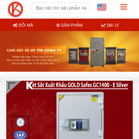
ĐỔI MÃ
SẢN PHẨM
ĐẠI LÝ