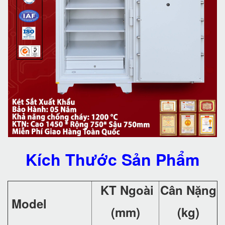
Kích Thước Sản Phẩm
KT Ngoài
Cân Nặng
Model
(mm)
(kg)