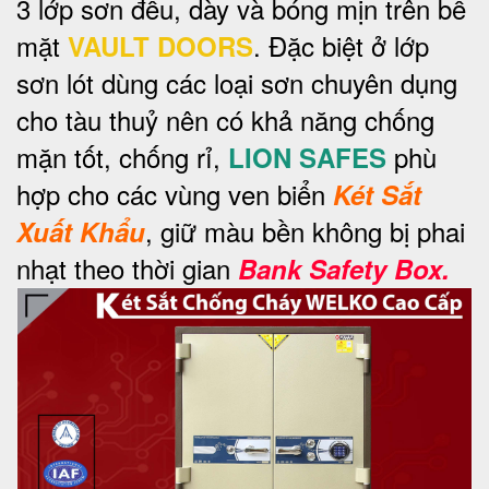
3 lớp sơn đều, dày và bóng mịn trên bề
mặt
. Đặc biệt ở lớp
VAULT DOORS
sơn lót dùng các loại sơn chuyên dụng
cho tàu thuỷ nên có khả năng chống
mặn tốt, chống rỉ,
phù
LION SAFES
hợp cho các vùng ven biển
Két Sắt
, giữ màu bền không bị phai
Xuất Khẩu
nhạt theo thời gian
Bank Safety Box.