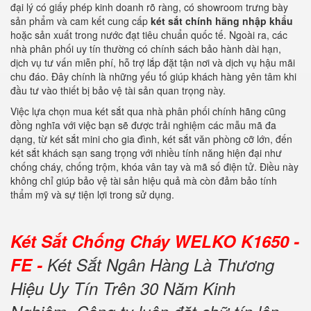
đại
lý
có
giấy
phép
kinh
doanh
rõ
ràng,
có
showroom
trưng
bày
sản
phẩm
và
cam
kết
cung
cấp
két
sắt
chính
hãng
nhập
khẩu
hoặc
sản
xuất
trong
nước
đạt
tiêu
chuẩn
quốc
tế.
Ngoài
ra,
các
nhà
phân
phối
uy
tín
thường
có
chính
sách
bảo
hành
dài
hạn,
dịch
vụ
tư
vấn
miễn
phí,
hỗ
trợ
lắp
đặt
tận
nơi
và
dịch
vụ
hậu
mãi
chu
đáo.
Đây
chính
là
những
yếu
tố
giúp
khách
hàng
yên
tâm
khi
đầu
tư
vào
thiết
bị
bảo
vệ
tài
sản
quan
trọng
này.
Việc
lựa
chọn
mua
két
sắt
qua
nhà
phân
phối
chính
hãng
cũng
đồng
nghĩa
với
việc
bạn
sẽ
được
trải
nghiệm
các
mẫu
mã
đa
dạng,
từ
két
sắt
mini
cho
gia
đình,
két
sắt
văn
phòng
cỡ
lớn,
đến
két
sắt
khách
sạn
sang
trọng
với
nhiều
tính
năng
hiện
đại
như
chống
cháy,
chống
trộm,
khóa
vân
tay
và
mã
số
điện
tử.
Điều
này
không
chỉ
giúp
bảo
vệ
tài
sản
hiệu
quả
mà
còn
đảm
bảo
tính
thẩm
mỹ
và
sự
tiện
lợi
trong
sử
dụng.
Két Sắt Chống Cháy WELKO K1650 -
FE -
Két Sắt Ngân Hàng Là Thương
Hiệu Uy Tín Trên 30 Năm Kinh