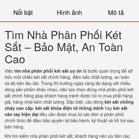
Nổi bật
Hình ảnh
Mô tả
Tìm Nhà Phân Phối Két
Sắt – Bảo Mật, An Toàn
Cao
Việc
tìm
nhà
phân
phối
két
sắt
uy
tín
là
bước
quan
trọng
để
sở
hữu
một
chiếc
két
sắt
chính
hãng,
đảm
bảo
chất
lượng,
an
toàn
và
độ
bền
lâu
dài.
Trong
thị
trường
ngày
càng
đa
dạng
với
nhiều
dòng
sản
phẩm
khác
nhau,
việc
lựa
chọn
đúng
nhà
phân
phối
két
sắt
chính
hãng
giúp
khách
hàng
tránh
được
rủi
ro
mua
phải
hàng
giả,
hàng
nhái
kém
chất
lượng.
Đặc
biệt,
các
dòng
két
sắt
chống
cháy
cao
cấp
,
két
sắt
khóa
điện
tử
thông
minh
hay
két
sắt
vân
tay
hiện
đại
đều
cần
được
mua
từ
các
đơn
vị
phân
phối
chính
thức
để
đảm
bảo
quyền
lợi
bảo
hành,
kỹ
thuật
và
hỗ
trợ
sau
bán
hàng.
Khi
tìm
kiếm
nhà
phân
phối
két
sắt,
khách
hàng
nên
ưu
tiên
các