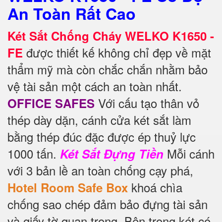
An Toàn Rất Cao
Két Sắt Chống Cháy WELKO K1650 -
được thiết kế không chỉ đẹp về mặt
FE
thẩm mỹ mà còn chắc chắn nhằm bảo
vệ tài sản một cách an toàn nhất.
Với cấu tạo thân vỏ
OFFICE SAFES
thép dày dặn, cánh cửa két sắt làm
bằng thép đúc đặc được ép thuỷ lực
1000 tấn.
Mỗi cánh
Két Sắt Đựng Tiền
với 3 bản lề an toàn chống cạy phá,
khoá chìa
Hotel Room Safe Box
chống sao chép đảm bảo đựng tài sản
và giấy tờ quan trọng. Bên trong két có