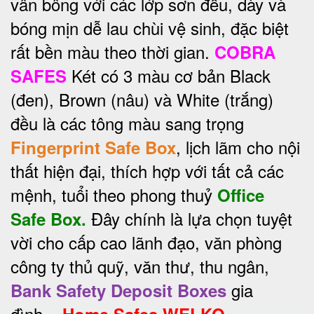
vân bông với các lớp sơn đều, dày và
bóng mịn dễ lau chùi vệ sinh, đặc biệt
rất bền màu theo thời gian.
COBRA
Két có 3 màu cơ bản Black
SAFES
(đen), Brown (nâu) và White (trắng)
đều là các tông màu sang trọng
, lịch lãm cho nội
Fingerprint Safe Box
thất hiện đại, thích hợp với tất cả các
mệnh, tuổi theo phong thuỷ
Office
Đây chính là lựa chọn tuyệt
Safe Box.
vời cho cấp cao lãnh đạo, văn phòng
công ty thủ quỹ, văn thư, thu ngân,
gia
Bank Safety Deposit Boxes
đình...
Home Safes WELKO.