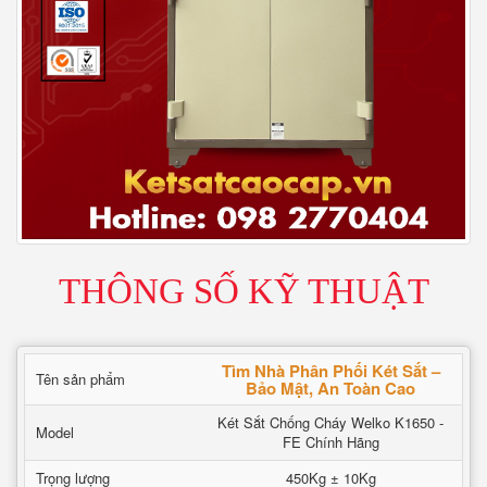
THÔNG SỐ KỸ THUẬT
Tìm Nhà Phân Phối Két Sắt –
Tên sản phẩm
Bảo Mật, An Toàn Cao
Két Sắt Chống Cháy Welko K1650 -
Model
FE Chính Hãng
Trọng lượng
450Kg ± 10Kg