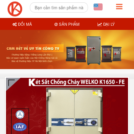
ĐỔI MÃ
SẢN PHẨM
ĐẠI LÝ