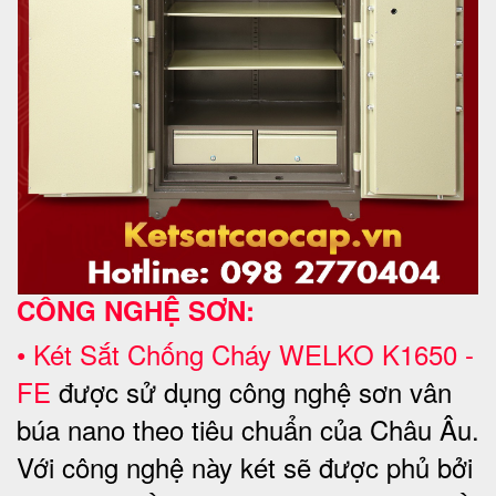
CÔNG NGHỆ SƠN:
•
Két Sắt Chống Cháy WELKO
K1650 -
FE
được sử dụng công nghệ sơn vân
búa nano theo tiêu chuẩn của Châu Âu.
Với công nghệ này két sẽ được phủ bởi