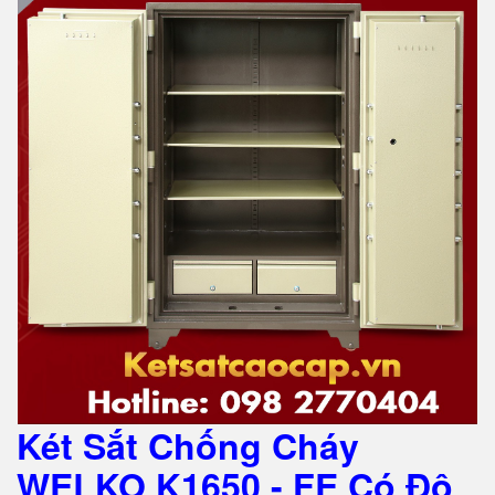
Két Sắt Chống Cháy
WELKO K1650 - FE Có Độ