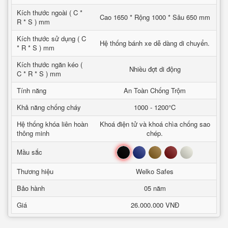
Kích thước ngoài ( C *
Cao 1650 * Rộng 1000 * Sâu 650 mm
R * S ) mm
Kích thước sử dụng ( C
Hệ thống bánh xe dễ dàng di chuyển.
* R * S ) mm
Kích thước ngăn kéo (
Nhiều đợt di động
C * R * S ) mm
Tính năng
An Toàn Chống Trộm
Khả năng chống cháy
1000 - 1200°C
Hệ thống khóa liên hoàn
Khoá điện tử và khoá chìa chống sao
thông minh
chép.
Đen
Xanh
Nâu
Đỏ
Trắng
Mầu sắc
Thương hiệu
Welko Safes
Bảo hành
05 năm
Giá
26.000.000 VNĐ