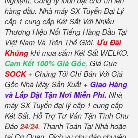
Nghiệm. Công ty luôn đặt chữ tín lên
hàng đầu. Nhà máy SX Tuyển Đại Lý
cấp 1 cung cấp Két Sắt Với Nhiều
Thương Hiệu Nổi Tiếng Hàng Đầu Tại
Việt Nam Và Trên Thế Giới.
Ưu Đãi
Khủng
khi mua sắm Két Sắt WELKO.
Cam Kết 100% Giá Gốc
, Giá Cực
SOCK
+ Chúng Tôi Chỉ Bán Với Giá
Gốc Nhà Máy Sản Xuất +
Giao Hàng
và Lắp Đặt Tận Nơi Miễn Phí.
Nhà
máy SX Tuyển đại lý cấp 1 cung cấp
Két Sắt. Hỗ Trợ Tư Vấn Tận Tình Chu
Đáo
24/24
. Thanh Toán Tại Nhà hoặc
tại Cơ Quan. Dịch vụ chu đáo chuyên