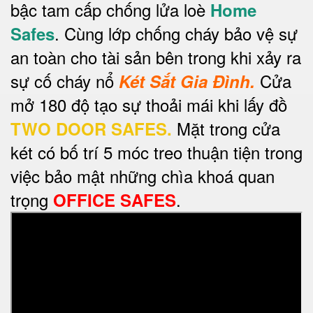
bậc tam cấp chống lửa loè
Home
. Cùng lớp chống cháy bảo vệ sự
Safes
an toàn cho tài sản bên trong khi xảy ra
sự cố cháy nổ
Cửa
Két Sắt Gia Đình.
mở 180 độ tạo sự thoải mái khi lấy đồ
Mặt trong cửa
TWO DOOR SAFES.
két có bố trí 5 móc treo thuận tiện trong
việc bảo mật những chìa khoá quan
trọng
.
OFFICE SAFES