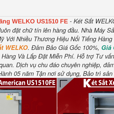
- Két Sắt WELKO
 Hãng WELKO US1510 FE
luôn đặt chữ tín lên hàng đầu.
Nhà Máy Sản
ỹ Với Nhiều Thương Hiệu Nổi Tiếng Hàng
Sắt WELKO
.
Đảm Bảo Giá Gốc 100%,
Giá
 Hàng Và Lắp Đặt Miễn Phí
.
Hỗ trợ Tư vấn
 quan.
Dịch vụ chu đáo chuyên nghiệp, đảm
nh 05 năm Tận nơi sử dụng, Bảo trì sản 