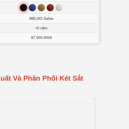
Đen
Xanh
Nâu
Đỏ
Trắng
WELKO Safes
10 năm
87.500.000đ
uất Và Phân Phối Két Sắt