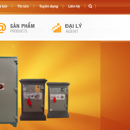
 két
Tin tức
Tuyển dụng
Liên hệ