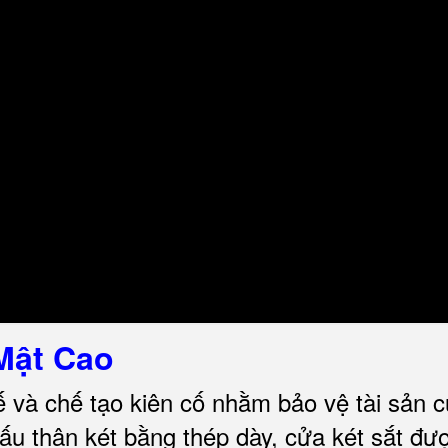
Mật Cao
ế và chế tạo kiên cố nhằm bảo vệ tài sản 
u thân két bằng thép dày, cửa két sắt đư