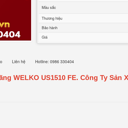
Mầu sắc
Thương hiệu
Bảo hành
Giá
eo
Liên hệ
Hotline: 0986 330404
 Hãng WELKO US1510 FE.
Công Ty Sản X