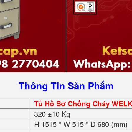
Thông Tin Sản Phẩm
Tủ Hồ Sơ Chống Cháy WEL
320 ±10 Kg
H 1515 * W 515 * D 680 (mm)