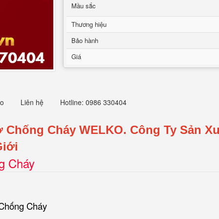
Mầu sắc
Thương hiệu
Bảo hành
Giá
eo
Liên hệ
Hotline: 0986 330404
Sơ Chống Cháy WELKO.
Công Ty Sản Xu
iới
ng Cháy
 Chống Cháy