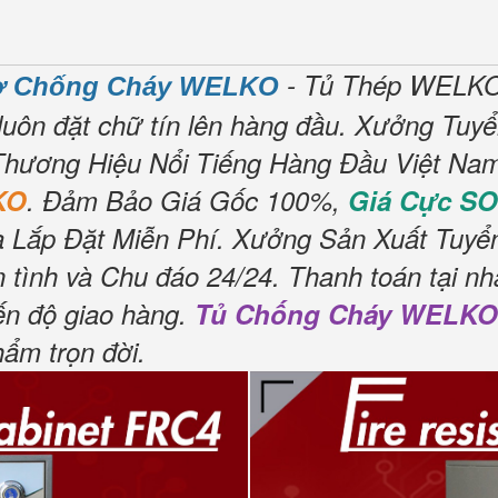
- Tủ Thép WELKO 
Sơ Chống Cháy WELKO
luôn đặt chữ tín lên hàng đầu.
Xưởng Tuyể
hương Hiệu Nổi Tiếng Hàng Đầu Việt Nam
KO
.
Đảm Bảo Giá Gốc 100%,
Giá Cực S
 Lắp Đặt Miễn Phí.
Xưởng Sản Xuất Tuyển 
 tình và Chu đáo 24/24.
Thanh toán tại nh
ến độ giao hàng.
Tủ Chống Cháy WELKO
hẩm trọn đời
.