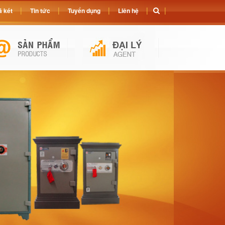
 két
Tin tức
Tuyển dụng
Liên hệ