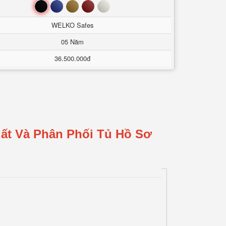
Đen
Xanh
Nâu
Đỏ
Trắng
WELKO Safes
05 Năm
36.500.000đ
ất Và Phân Phối Tủ Hồ Sơ