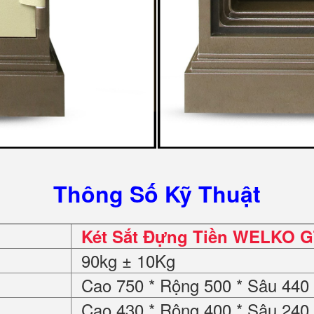
Thông Số Kỹ Thuật
Két Sắt Đựng Tiền WELKO G
90kg ± 10Kg
Cao 750 * Rộng 500 * Sâu 44
Cao 430 * Rộng 400 * Sâu 24