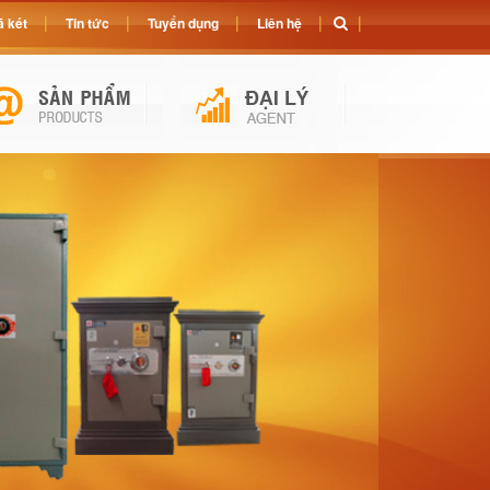
 két
Tin tức
Tuyển dụng
Liên hệ