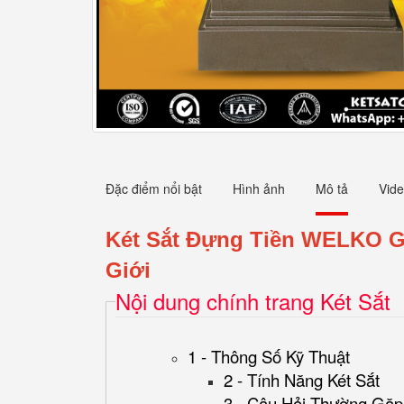
Đặc điểm nổi bật
Hình ảnh
Mô tả
Vid
Két Sắt Đựng Tiền WELKO G
Giới
Nội dung chính trang Két Sắt
1 - Thông Số Kỹ Thuật
2 - Tính Năng Két Sắt
3 - Câu Hỏi Thường Gặp