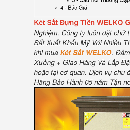
4 - Báo Giá
Két Sắt Đựng Tiền WELKO G
Nghiệm.
Công ty luôn đặt chữ t
Sắt Xuất Khẩu Mỹ Với Nhiều T
khi mua
Két Sắt WELKO
.
Đảm
Xưởng + Giao Hàng Và Lắp Đặ
hoặc tại cơ quan.
Dịch vụ chu 
Hãng Bảo Hành 05 năm Tận nơi 