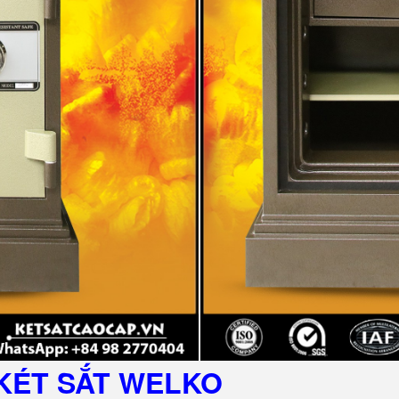
KÉT SẮT
WELKO