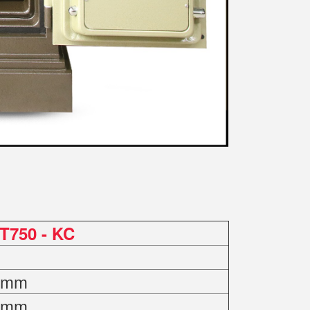
T750 - KC
0 mm
0 mm