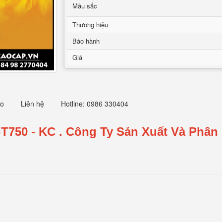
Mầu sắc
Thương hiệu
Bảo hành
Giá
eo
Liên hệ
Hotline: 0986 330404
T750 - KC
.
Công Ty Sản Xuất Và Phân 