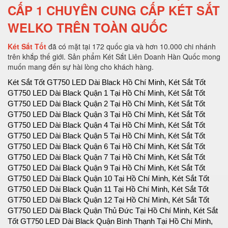
CẤP 1 CHUYÊN CUNG CẤP KÉT SẮT
WELKO TRÊN TOÀN QUỐC
Két Sắt Tốt
đã có mặt tại 172 quốc gia và hơn 10.000 chi nhánh
trên khắp thế giới. Sản phẩm Két Sắt Liên Doanh Hàn Quốc mong
muốn mang đến sự hài lòng cho khách hàng.
Két Sắt Tốt GT750 LED Dài Black Hồ Chí Minh, Két Sắt Tốt GT750 LED Dài Black Quận 1 Tại Hồ Chí Minh, Két Sắt Tốt GT750 LED Dài Black Quận 2 Tại Hồ Chí Minh, Két Sắt Tốt GT750 LED Dài Black Quận 3 Tại Hồ Chí Minh, Két Sắt Tốt GT750 LED Dài Black Quận 4 Tại Hồ Chí Minh, Két Sắt Tốt GT750 LED Dài Black Quận 5 Tại Hồ Chí Minh, Két Sắt Tốt GT750 LED Dài Black Quận 6 Tại Hồ Chí Minh, Két Sắt Tốt GT750 LED Dài Black Quận 7 Tại Hồ Chí Minh, Két Sắt Tốt GT750 LED Dài Black Quận 9 Tại Hồ Chí Minh, Két Sắt Tốt GT750 LED Dài Black Quận 10 Tại Hồ Chí Minh, Két Sắt Tốt GT750 LED Dài Black Quận 11 Tại Hồ Chí Minh, Két Sắt Tốt GT750 LED Dài Black Quận 12 Tại Hồ Chí Minh, Két Sắt Tốt GT750 LED Dài Black Quận Thủ Đức Tại Hồ Chí Minh, Két Sắt Tốt GT750 LED Dài Black Quận Bình Thạnh Tại Hồ Chí Minh, Két Sắt Tốt GT750 LED Dài Black Quận Gò Vấp Tại Hồ Chí Minh, Két Sắt Tốt GT750 LED Dài Black Quận Phú Nhuận Tại Hồ Chí Minh, Két Sắt Tốt GT750 LED Dài Black Quận Tân Phú Tại Hồ Chí Minh, Két Sắt Tốt GT750 LED Dài Black Quận Bình Tân Tại Hồ Chí Minh, Két Sắt Tốt GT750 LED Dài Black Quận Tân Bình Tại Hồ Chí Minh, Két Sắt Tốt GT750 LED Dài Black Hà Nội, Két Sắt Tốt GT750 LED Dài Black Quận Ba Đình Hà Nội, Két Sắt Tốt GT750 LED Dài Black Quận Hoàn Kiếm Hà Nội, Két Sắt Tốt GT750 LED Dài Black Quận Hai Bà Trưng Hà Nội, Két Sắt Tốt GT750 LED Dài Black Quận Đống Đa Hà Nội, Két Sắt Tốt GT750 LED Dài Black Quận Tây Hồ Hà Nội, Két Sắt Tốt GT750 LED Dài Black Quận Đống Đa Hà Nội, Két Sắt Tốt GT750 LED Dài Black Quận Thanh Xuân Hà Nội, Két Sắt Tốt GT750 LED Dài Black Quận Hoàng Mai Hà Nội, Két Sắt Tốt GT750 LED Dài Black Quận Long Biên Hà Nội, Két Sắt Tốt GT750 LED Dài Black Quận Đống Đa Hà Nội, Két Sắt Tốt GT750 LED Dài Black Huyện Thanh Trì Hà Nội, Két Sắt Tốt GT750 LED Dài Black Huyện Gia Lâm Hà Nội, Két Sắt Tốt GT750 LED Dài Black Huyện Đông Anh Hà Nội, Két Sắt Tốt GT750 LED Dài Black Huyện Sóc Sơn Hà Nội, Két Sắt Tốt GT750 LED Dài Black Quận Hà Đông Hà Nội, Két Sắt Tốt GT750 LED Dài Black Thị xã Sơn Tây Hà Nội, Két Sắt Tốt GT750 LED Dài Black Huyện Ba Vì Hà Nội, Két Sắt Tốt GT750 LED Dài Black Huyện Phúc Thọ Hà Nội, Két Sắt Tốt GT750 LED Dài Black Huyện Thạch Thất Hà Nội, Két Sắt Tốt GT750 LED Dài Black Huyện Quốc Oai Hà Nội, Két Sắt Tốt GT750 LED Dài Black Huyện Chương Mỹ Hà Nội, Két Sắt Tốt GT750 LED Dài Black Huyện Đan Phượng Hà Nội, Két Sắt Tốt GT750 LED Dài Black Huyện Hoài Đức Hà Nội, Két Sắt Tốt GT750 LED Dài Black Huyện Thanh Oai Hà Nội, Két Sắt Tốt GT750 LED Dài Black Huyện Mỹ Đức Hà Nội, Két Sắt Tốt GT750 LED Dài Black Huyện Ứng Hoà Hà Nội, Két Sắt Tốt GT750 LED Dài Black Huyện Thường Tín Hà Nội, Két Sắt Tốt GT750 LED Dài Black Huyện Phú Xuyên Hà Nội, Két Sắt Tốt GT750 LED Dài Black Huyện Mê Linh Hà Nội, Két Sắt Tốt GT750 LED Dài Black Quận Nam Từ Liên Hà Nội, Két Sắt Tốt GT750 LED Dài Black An Giang, Két Sắt Tốt GT750 LED Dài Black Thành phố Long Xuyên Tỉnh An Giang, Két Sắt Tốt GT750 LED Dài Black Thành phố Châu Đốc Tỉnh An Giang, Két Sắt Tốt GT750 LED Dài Black Huyện An Phú Tỉnh An Giang, Két Sắt Tốt GT750 LED Dài Black Thị xã Tân Châu, Két Sắt Tốt GT750 LED Dài Black Huyện Phú Tân, Két Sắt Tốt GT750 LED Dài Black Huyện Châu Phú, Két Sắt Tốt GT750 LED Dài Black Huyện Tịnh Biên, Két Sắt Tốt GT750 LED Dài Black Huyện Tri Tôn, Két Sắt Tốt GT750 LED Dài Black Huyện Châu Thành Tỉnh An Giang, Két Sắt Tốt GT750 LED Dài Black Huyện Chợ Mới Tỉnh An Giang, Két Sắt Tốt GT750 LED Dài Black Huyện Thoại Sơn Tỉnh An Giang, Két Sắt Tốt GT750 LED Dài Black Vũng Tàu, Két Sắt Tốt GT750 LED Dài Black Thành phố Vũng Tàu Tại Bà Rịa - Vũng Tàu, Két Sắt Tốt GT750 LED Dài Black Thành phố Bà Rịa Tại Bà Rịa - Vũng Tàu, Két Sắt Tốt GT750 LED Dài Black Huyện Châu Đức Tại Bà Rịa - Vũng Tàu, Két Sắt Tốt GT750 LED Dài Black Huyện Xuyên Mộc Tại Bà Rịa - Vũng Tàu, Két Sắt Tốt GT750 LED Dài Black Huyện Long Điền Tại Bà Rịa - Két Sắt Tốt GT750 LED Dài Black Cần Thơ, Két Sắt Tốt GT750 LED Dài Black Tại Thành phố Cần Thơ Tỉnh Cần Thơ, Két Sắt Tốt GT750 LED Dài Black Tại Quận Ninh Kiều Tỉnh Cần Thơ, Két Sắt Tốt GT750 LED Dài Black Tại Quận Ô Môn Tỉnh Cần Thơ, Két Sắt Tốt GT750 LED Dài Black Tại Quận Bình Thuỷ Tỉnh Cần Thơ, Két Sắt Tốt GT750 LED Dài Black Tại Quận Cái Răng Tỉnh Cần Thơ, Két Sắt Tốt GT750 LED Dài Black Tại Quận Thốt Nốt Tỉnh Cần Thơ, Két Sắt Tốt GT750 LED Dài Black Tại Huyện Vĩnh Thạnh Tỉnh Cần Thơ, Két Sắt Tốt GT750 LED Dài Black Tại Huyện Cờ Đỏ Tỉnh Cần Thơ, Két Sắt Tốt GT750 LED Dài Black Tại Huyện Phong Điền Tỉnh Cần Thơ, Két Sắt Tốt GT750 LED Dài Black Tại Huyện Thới Lai Tỉnh Cần Thơ, Két Sắt Tốt GT750 LED Dài Black Đà Nẵng, Két Sắt Tốt GT750 LED Dài Black Tại Thành phố Đà Nẵng Tỉnh Đà Nẵng, Két Sắt Tốt GT750 LED Dài Black Tại Quận Liên Chiểu Tỉnh Đà Nẵng, Két Sắt Tốt GT750 LED Dài Black Tại Quận Thanh Khê Tỉnh Đà Nẵng, Két Sắt Tốt GT750 LED Dài Black Tại Quận Hải Châu Tỉnh Đà Nẵng, Két Sắt Tốt GT750 LED Dài Black Tại Quận Sơn Trà Tỉnh Đà Nẵng, Két Sắt Tốt GT750 LED Dài Black Tại Quận Ngũ Hành Sơn Tỉnh Đà Nẵng, Két Sắt Tốt GT750 LED Dài Black Tại Quận Cẩm Lệ Tỉnh Đà Nẵng, Két Sắt Tốt GT750 LED Dài Black TạiHuyện Hòa Vang Tỉnh Đà Nẵng, Két Sắt Tốt GT750 LED Dài Black Đắk Lắk, Két Sắt Tốt GT750 LED Dài Black Tại Thành phố Buôn Ma Thuột Tỉnh Đắk Lắk, Két Sắt Tốt GT750 LED Dài Black Tại Thị xã Buôn Hồ Tỉnh Đắk Lắk, Két Sắt Tốt GT750 LED Dài Black Tại Huyện Buôn Đôn Tỉnh Đắk Lắk, Két Sắt Tốt GT750 LED Dài Black Tại Huyện Cư Kuin Tỉnh Đắk Lắk, Két Sắt Tốt GT750 LED Dài Black Tại Huyện Cư M’gar Tỉnh Đắk Lắk, Két Sắt Tốt GT750 LED Dài Black Tại Huyện Ea H’leo Tỉnh Đắk Lắk, Két Sắt Tốt GT750 LED Dài Black Tại Huyện Ea Kar Tỉnh Đắk Lắk, Két Sắt Tốt GT750 LED Dài Black Tại Huyện Ea Súp Tỉnh Đắk Lắk, Két Sắt Tốt GT750 LED Dài Black Tại Huyện Krông Ana Tỉnh Đắk Lắk, Két Sắt Tốt GT750 LED Dài Black Tại Huyện Krông Bông Tỉnh Đắk Lắk, Két Sắt Tốt GT750 LED Dài Black Tại Huyện Krông Búk Tỉnh Đắk Lắk, Két Sắt Tốt GT750 LED Dài Black Tại Huyện Krông Năng Tỉnh Đắk Lắk, Két Sắt Tốt GT750 LED Dài Black Tại Huyện Krông Pắk Tỉnh Đắk Lắk, Két Sắt Tốt GT750 LED Dài Black Tại Huyện Lắk Tỉnh Đắk Lắk, Két Sắt Tốt GT750 LED Dài Black Tại Huyện M’Đrắk Tỉnh Đắk Lắk, Két Sắt Tốt GT750 LED Dài Black Đắk Nông, Két Sắt Tốt GT750 LED Dài Black Tại Thành phố Gia Nghĩa Tỉnh Đắk Nông, Két Sắt Tốt GT750 LED Dài Black Tại Huyện Cư Jút Tỉnh Đắk Nông, Két Sắt Tốt GT750 LED Dài Black Tại Huyện Đắk Glong Tỉnh Đắk Nông, Két Sắt Tốt GT750 LED Dài Black Tại Huyện Đắk Mil Tỉnh Đắk Nông, Két Sắt Tốt GT750 LED Dài Black Tại Huyện Đắk R’lấp Tỉnh Đắk Nông, Két Sắt Tốt GT750 LED Dài Black Tại Huyện Đắk Song Tỉnh Đắk Nông, Két Sắt Tốt GT750 LED Dài Black Tại Huyện Krông Nô Tỉnh Đắk Nông, Két Sắt Tốt GT750 LED Dài Black Tại Huyện Tuy Đức Tỉnh Đắk Nông, Két Sắt Tốt GT750 LED Dài Black Đồng Nai, Két Sắt Tốt GT750 LED Dài Black Tại Thành phố Biên Hòa Tỉnh Đồng Nai, Két Sắt Tốt GT750 LED Dài Black Tại Thành phố Long Khánh Tỉnh Đồng Nai, Két Sắt Tốt GT750 LED Dài Black Tại Huyện Cẩm Mỹ Tỉnh Đồng Nai, Két Sắt Tốt GT750 LED Dài Black Tại Huyện Định Quán Tỉnh Đồng Nai, Két Sắt Tốt GT750 LED Dài Black Tại Huyện Long Thành Tỉnh Đồng Nai, Két Sắt Tốt GT750 LED Dài Black Tại Huyện Nhơn Trạch Tỉnh Đồng Nai, Két Sắt Tốt GT750 LED Dài Black Tại Huyện Tân Phú Tỉnh Đồng Nai, Két Sắt Tốt GT750 LED Dài Black Tại Huyện Thống Nhất Tỉnh Đồng Nai, Két Sắt Tốt GT750 LED Dài Black Tại Huyện Trảng Bom Tỉnh Đồng Nai, Két Sắt Tốt GT750 LED Dài Black Tại Huyện Vĩnh Cửu Tỉnh Đồng Nai, Két Sắt Tốt GT750 LED Dài Black Tại Huyện Xuân Lộc Tỉnh Đồng Nai, Két Sắt Tốt GT750 LED Dài Black Biên Hòa, Két Sắt Tốt GT750 LED Dài Black Đồng Tháp, Két Sắt Tốt GT750 LED Dài Black Tại Thành phố Cao Lãnh Tỉnh Đồng Tháp, Két Sắt Tốt GT750 LED Dài Black Tại Thành phố Sa Đéc Tỉnh Đồng Tháp, Két Sắt Tốt GT750 LED Dài Black Tại Thị xã Hồng Ngự Tỉnh Đồng Tháp, Két Sắt Tốt GT750 LED Dài Black Tại Huyện Cao Lãnh Tỉnh Đồng Tháp, Két Sắt Tốt GT750 LED Dài Black Tại Huyện Châu Thành Tỉnh Đồng Tháp, Két Sắt Tốt GT750 LED Dài Black Tại Huyện Hồng Ngự Tỉnh Đồng Tháp, Két Sắt Tốt GT750 LED Dài Black Tại Huyện Lai Vung Tỉnh Đồng Tháp, Két Sắt Tốt GT750 LED Dài Black Tại Huyện Lấp Vò Tỉnh Đồng Tháp, Két Sắt Tốt GT750 LED Dài Black Tại Huyện Tam Nông Tỉnh Đồng Tháp, Két Sắt Tốt GT750 LED Dài Black Tại Huyện Tân Hồng Tỉnh Đồng Tháp, Két Sắt Tốt GT750 LED Dài Black Tại Huyện Thanh Bình Tỉnh Đồng Tháp, Két Sắt Tốt GT750 LED Dài Black Tại Huyện Tháp Mười Tỉnh Đồng Tháp, Két Sắt Tốt GT750 LED Dài Black Tại Thành phố Điện Biên Phủ Tỉnh Điện Biên, Két Sắt Tốt GT750 LED Dài Black Tại Thị xã Mường Lay Tỉnh Điện Biên, Két Sắt Tốt GT750 LED Dài Black Tại Huyện Điện Biên Tỉnh Điện Biên, Két Sắt Tốt GT750 LED Dài Black Tại Huyện Điện Biên Đông Tỉnh Điện Biên, Két Sắt Tốt GT750 LED Dài Black Tại Huyện Mường Ảng Tỉnh Điện Biên, Két Sắt Tốt GT750 LED Dài Black Tại Huyện Mường Chà Tỉnh Điện Biên, Két Sắt Tốt GT750 LED Dài Black Tại Huyện Mường Nhé Tỉnh Điện Biên, Két Sắt Tốt GT750 LED Dài Black Tại Huyện Nậm Pồ Tỉnh Điện Biên, Két Sắt Tốt GT750 LED Dài Black Tại Huyện Tủa Chùa Tỉnh Điện Biên, Két Sắt Tốt GT750 LED Dài Black Tại Huyện Tuần Giáo Tỉnh Điện Biên, Két Sắt Tốt GT750 LED Dài Black Điện Biên, Két Sắt Tốt GT750 LED Dài Black Gia Lai, Két Sắt Tốt GT750 LED Dài Black Tại Thành phố Pleiku Tỉnh Gia Lai, Két Sắt Tốt GT750 LED Dài Black Tại Thị xã An Khê Tỉnh Gia Lai, Két Sắt Tốt GT750 LED Dài Black Tại Thị xã Ayun Pa Tỉnh Gia Lai, Két Sắt Tốt GT750 LED Dài Black Tại Huyện Chư Păh Tỉnh Gia Lai, Két Sắt Tốt GT750 LED Dài Black Tại Huyện Chư Prông Tỉnh Gia Lai, Két Sắt Tốt GT750 LED Dài Black Tại Huyện Chư Pưh Tỉnh Gia Lai, Két Sắt Tốt GT750 LED Dài Black Tại Huyện Chư Sê Tỉnh Gia Lai, Két Sắt Tốt GT750 LED Dài Black Tại Huyện Đắk Đoa Tỉnh Gia Lai, Két Sắt Tốt GT750 LED Dài Black Tại Huyện Đak Pơ Tỉnh Gia Lai, Két Sắt Tốt GT750 LED Dài Black Tại Huyện Đức Cơ Tỉnh Gia Lai, Két Sắt Tốt GT750 LED Dài Black Tại Huyện Ia Grai Tỉnh Gia Lai, Két Sắt Tốt GT750 LED Dài Black Tại Huyện Ia Pa Tỉnh Gia Lai, Két Sắt Tốt GT750 LED Dài Black Tại Huyện K’Bang Tỉnh Gia Lai, Két Sắt Tốt GT750 LED Dài B