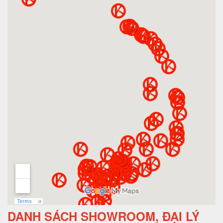
DANH SÁCH SHOWROOM, ĐẠI LÝ