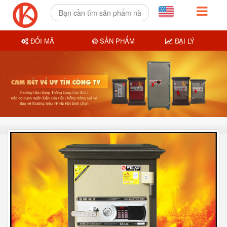
ĐỔI MÃ
SẢN PHẨM
ĐẠI LÝ