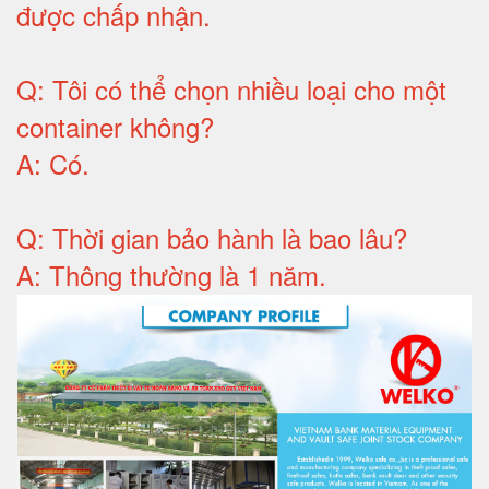
được chấp nhận
.
Q:
Tôi có thể chọn nhiều loại cho một
container không
?
A:
Có
.
Q: T
hời gian bảo hành
là bao lâu?
A: Thông thường là 1 năm.