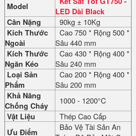
Két Sắt Tốt GT750 -
Model
LED Dài Black
90kg ± 10Kg
Cân Nặng
Cao 750 * Rộng 500 *
Kích Thước
Sâu 440 mm
Ngoài
Cao 430 * Rộng 400 *
Kích Thước
Sâu 240 mm
Ngăn Kéo
Cao 200 * Rộng 400 *
Loại Sản
Sâu 200 mm
Phẩm
Khả Năng
1000 - 1200°C
Chống Cháy
Thép Cao Cấp
Vật Liệu
Bảo Vệ Tài Sản An
Ưu Điểm