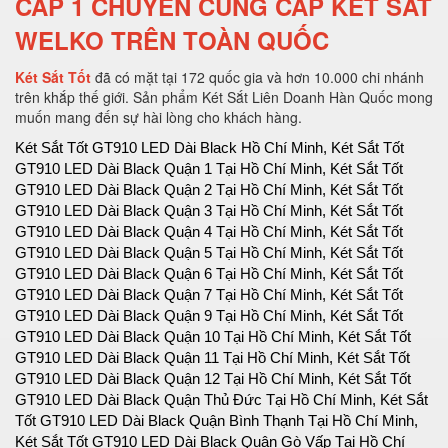
CẤP 1 CHUYÊN CUNG CẤP KÉT SẮT
WELKO TRÊN TOÀN QUỐC
Két Sắt Tốt
đã có mặt tại 172 quốc gia và hơn 10.000 chi nhánh
trên khắp thế giới. Sản phẩm Két Sắt Liên Doanh Hàn Quốc mong
muốn mang đến sự hài lòng cho khách hàng.
Két Sắt Tốt GT910 LED Dài Black Hồ Chí Minh, Két Sắt Tốt GT910 LED Dài Black Quận 1 Tại Hồ Chí Minh, Két Sắt Tốt GT910 LED Dài Black Quận 2 Tại Hồ Chí Minh, Két Sắt Tốt GT910 LED Dài Black Quận 3 Tại Hồ Chí Minh, Két Sắt Tốt GT910 LED Dài Black Quận 4 Tại Hồ Chí Minh, Két Sắt Tốt GT910 LED Dài Black Quận 5 Tại Hồ Chí Minh, Két Sắt Tốt GT910 LED Dài Black Quận 6 Tại Hồ Chí Minh, Két Sắt Tốt GT910 LED Dài Black Quận 7 Tại Hồ Chí Minh, Két Sắt Tốt GT910 LED Dài Black Quận 9 Tại Hồ Chí Minh, Két Sắt Tốt GT910 LED Dài Black Quận 10 Tại Hồ Chí Minh, Két Sắt Tốt GT910 LED Dài Black Quận 11 Tại Hồ Chí Minh, Két Sắt Tốt GT910 LED Dài Black Quận 12 Tại Hồ Chí Minh, Két Sắt Tốt GT910 LED Dài Black Quận Thủ Đức Tại Hồ Chí Minh, Két Sắt Tốt GT910 LED Dài Black Quận Bình Thạnh Tại Hồ Chí Minh, Két Sắt Tốt GT910 LED Dài Black Quận Gò Vấp Tại Hồ Chí Minh, Két Sắt Tốt GT910 LED Dài Black Quận Phú Nhuận Tại Hồ Chí Minh, Két Sắt Tốt GT910 LED Dài Black Quận Tân Phú Tại Hồ Chí Minh, Két Sắt Tốt GT910 LED Dài Black Quận Bình Tân Tại Hồ Chí Minh, Két Sắt Tốt GT910 LED Dài Black Quận Tân Bình Tại Hồ Chí Minh, Két Sắt Tốt GT910 LED Dài Black Hà Nội, Két Sắt Tốt GT910 LED Dài Black Quận Ba Đình Hà Nội, Két Sắt Tốt GT910 LED Dài Black Quận Hoàn Kiếm Hà Nội, Két Sắt Tốt GT910 LED Dài Black Quận Hai Bà Trưng Hà Nội, Két Sắt Tốt GT910 LED Dài Black Quận Đống Đa Hà Nội, Két Sắt Tốt GT910 LED Dài Black Quận Tây Hồ Hà Nội, Két Sắt Tốt GT910 LED Dài Black Quận Đống Đa Hà Nội, Két Sắt Tốt GT910 LED Dài Black Quận Thanh Xuân Hà Nội, Két Sắt Tốt GT910 LED Dài Black Quận Hoàng Mai Hà Nội, Két Sắt Tốt GT910 LED Dài Black Quận Long Biên Hà Nội, Két Sắt Tốt GT910 LED Dài Black Quận Đống Đa Hà Nội, Két Sắt Tốt GT910 LED Dài Black Huyện Thanh Trì Hà Nội, Két Sắt Tốt GT910 LED Dài Black Huyện Gia Lâm Hà Nội, Két Sắt Tốt GT910 LED Dài Black Huyện Đông Anh Hà Nội, Két Sắt Tốt GT910 LED Dài Black Huyện Sóc Sơn Hà Nội, Két Sắt Tốt GT910 LED Dài Black Quận Hà Đông Hà Nội, Két Sắt Tốt GT910 LED Dài Black Thị xã Sơn Tây Hà Nội, Két Sắt Tốt GT910 LED Dài Black Huyện Ba Vì Hà Nội, Két Sắt Tốt GT910 LED Dài Black Huyện Phúc Thọ Hà Nội, Két Sắt Tốt GT910 LED Dài Black Huyện Thạch Thất Hà Nội, Két Sắt Tốt GT910 LED Dài Black Huyện Quốc Oai Hà Nội, Két Sắt Tốt GT910 LED Dài Black Huyện Chương Mỹ Hà Nội, Két Sắt Tốt GT910 LED Dài Black Huyện Đan Phượng Hà Nội, Két Sắt Tốt GT910 LED Dài Black Huyện Hoài Đức Hà Nội, Két Sắt Tốt GT910 LED Dài Black Huyện Thanh Oai Hà Nội, Két Sắt Tốt GT910 LED Dài Black Huyện Mỹ Đức Hà Nội, Két Sắt Tốt GT910 LED Dài Black Huyện Ứng Hoà Hà Nội, Két Sắt Tốt GT910 LED Dài Black Huyện Thường Tín Hà Nội, Két Sắt Tốt GT910 LED Dài Black Huyện Phú Xuyên Hà Nội, Két Sắt Tốt GT910 LED Dài Black Huyện Mê Linh Hà Nội, Két Sắt Tốt GT910 LED Dài Black Quận Nam Từ Liên Hà Nội, Két Sắt Tốt GT910 LED Dài Black An Giang, Két Sắt Tốt GT910 LED Dài Black Thành phố Long Xuyên Tỉnh An Giang, Két Sắt Tốt GT910 LED Dài Black Thành phố Châu Đốc Tỉnh An Giang, Két Sắt Tốt GT910 LED Dài Black Huyện An Phú Tỉnh An Giang, Két Sắt Tốt GT910 LED Dài Black Thị xã Tân Châu, Két Sắt Tốt GT910 LED Dài Black Huyện Phú Tân, Két Sắt Tốt GT910 LED Dài Black Huyện Châu Phú, Két Sắt Tốt GT910 LED Dài Black Huyện Tịnh Biên, Két Sắt Tốt GT910 LED Dài Black Huyện Tri Tôn, Két Sắt Tốt GT910 LED Dài Black Huyện Châu Thành Tỉnh An Giang, Két Sắt Tốt GT910 LED Dài Black Huyện Chợ Mới Tỉnh An Giang, Két Sắt Tốt GT910 LED Dài Black Huyện Thoại Sơn Tỉnh An Giang, Két Sắt Tốt GT910 LED Dài Black Vũng Tàu, Két Sắt Tốt GT910 LED Dài Black Thành phố Vũng Tàu Tại Bà Rịa - Vũng Tàu, Két Sắt Tốt GT910 LED Dài Black Thành phố Bà Rịa Tại Bà Rịa - Vũng Tàu, Két Sắt Tốt GT910 LED Dài Black Huyện Châu Đức Tại Bà Rịa - Vũng Tàu, Két Sắt Tốt GT910 LED Dài Black Huyện Xuyên Mộc Tại Bà Rịa - Vũng Tàu, Két Sắt Tốt GT910 LED Dài Black Huyện Long Điền Tại Bà Rịa - Két Sắt Tốt GT910 LED Dài Black Cần Thơ, Két Sắt Tốt GT910 LED Dài Black Tại Thành phố Cần Thơ Tỉnh Cần Thơ, Két Sắt Tốt GT910 LED Dài Black Tại Quận Ninh Kiều Tỉnh Cần Thơ, Két Sắt Tốt GT910 LED Dài Black Tại Quận Ô Môn Tỉnh Cần Thơ, Két Sắt Tốt GT910 LED Dài Black Tại Quận Bình Thuỷ Tỉnh Cần Thơ, Két Sắt Tốt GT910 LED Dài Black Tại Quận Cái Răng Tỉnh Cần Thơ, Két Sắt Tốt GT910 LED Dài Black Tại Quận Thốt Nốt Tỉnh Cần Thơ, Két Sắt Tốt GT910 LED Dài Black Tại Huyện Vĩnh Thạnh Tỉnh Cần Thơ, Két Sắt Tốt GT910 LED Dài Black Tại Huyện Cờ Đỏ Tỉnh Cần Thơ, Két Sắt Tốt GT910 LED Dài Black Tại Huyện Phong Điền Tỉnh Cần Thơ, Két Sắt Tốt GT910 LED Dài Black Tại Huyện Thới Lai Tỉnh Cần Thơ, Két Sắt Tốt GT910 LED Dài Black Đà Nẵng, Két Sắt Tốt GT910 LED Dài Black Tại Thành phố Đà Nẵng Tỉnh Đà Nẵng, Két Sắt Tốt GT910 LED Dài Black Tại Quận Liên Chiểu Tỉnh Đà Nẵng, Két Sắt Tốt GT910 LED Dài Black Tại Quận Thanh Khê Tỉnh Đà Nẵng, Két Sắt Tốt GT910 LED Dài Black Tại Quận Hải Châu Tỉnh Đà Nẵng, Két Sắt Tốt GT910 LED Dài Black Tại Quận Sơn Trà Tỉnh Đà Nẵng, Két Sắt Tốt GT910 LED Dài Black Tại Quận Ngũ Hành Sơn Tỉnh Đà Nẵng, Két Sắt Tốt GT910 LED Dài Black Tại Quận Cẩm Lệ Tỉnh Đà Nẵng, Két Sắt Tốt GT910 LED Dài Black TạiHuyện Hòa Vang Tỉnh Đà Nẵng, Két Sắt Tốt GT910 LED Dài Black Đắk Lắk, Két Sắt Tốt GT910 LED Dài Black Tại Thành phố Buôn Ma Thuột Tỉnh Đắk Lắk, Két Sắt Tốt GT910 LED Dài Black Tại Thị xã Buôn Hồ Tỉnh Đắk Lắk, Két Sắt Tốt GT910 LED Dài Black Tại Huyện Buôn Đôn Tỉnh Đắk Lắk, Két Sắt Tốt GT910 LED Dài Black Tại Huyện Cư Kuin Tỉnh Đắk Lắk, Két Sắt Tốt GT910 LED Dài Black Tại Huyện Cư M’gar Tỉnh Đắk Lắk, Két Sắt Tốt GT910 LED Dài Black Tại Huyện Ea H’leo Tỉnh Đắk Lắk, Két Sắt Tốt GT910 LED Dài Black Tại Huyện Ea Kar Tỉnh Đắk Lắk, Két Sắt Tốt GT910 LED Dài Black Tại Huyện Ea Súp Tỉnh Đắk Lắk, Két Sắt Tốt GT910 LED Dài Black Tại Huyện Krông Ana Tỉnh Đắk Lắk, Két Sắt Tốt GT910 LED Dài Black Tại Huyện Krông Bông Tỉnh Đắk Lắk, Két Sắt Tốt GT910 LED Dài Black Tại Huyện Krông Búk Tỉnh Đắk Lắk, Két Sắt Tốt GT910 LED Dài Black Tại Huyện Krông Năng Tỉnh Đắk Lắk, Két Sắt Tốt GT910 LED Dài Black Tại Huyện Krông Pắk Tỉnh Đắk Lắk, Két Sắt Tốt GT910 LED Dài Black Tại Huyện Lắk Tỉnh Đắk Lắk, Két Sắt Tốt GT910 LED Dài Black Tại Huyện M’Đrắk Tỉnh Đắk Lắk, Két Sắt Tốt GT910 LED Dài Black Đắk Nông, Két Sắt Tốt GT910 LED Dài Black Tại Thành phố Gia Nghĩa Tỉnh Đắk Nông, Két Sắt Tốt GT910 LED Dài Black Tại Huyện Cư Jút Tỉnh Đắk Nông, Két Sắt Tốt GT910 LED Dài Black Tại Huyện Đắk Glong Tỉnh Đắk Nông, Két Sắt Tốt GT910 LED Dài Black Tại Huyện Đắk Mil Tỉnh Đắk Nông, Két Sắt Tốt GT910 LED Dài Black Tại Huyện Đắk R’lấp Tỉnh Đắk Nông, Két Sắt Tốt GT910 LED Dài Black Tại Huyện Đắk Song Tỉnh Đắk Nông, Két Sắt Tốt GT910 LED Dài Black Tại Huyện Krông Nô Tỉnh Đắk Nông, Két Sắt Tốt GT910 LED Dài Black Tại Huyện Tuy Đức Tỉnh Đắk Nông, Két Sắt Tốt GT910 LED Dài Black Đồng Nai, Két Sắt Tốt GT910 LED Dài Black Tại Thành phố Biên Hòa Tỉnh Đồng Nai, Két Sắt Tốt GT910 LED Dài Black Tại Thành phố Long Khánh Tỉnh Đồng Nai, Két Sắt Tốt GT910 LED Dài Black Tại Huyện Cẩm Mỹ Tỉnh Đồng Nai, Két Sắt Tốt GT910 LED Dài Black Tại Huyện Định Quán Tỉnh Đồng Nai, Két Sắt Tốt GT910 LED Dài Black Tại Huyện Long Thành Tỉnh Đồng Nai, Két Sắt Tốt GT910 LED Dài Black Tại Huyện Nhơn Trạch Tỉnh Đồng Nai, Két Sắt Tốt GT910 LED Dài Black Tại Huyện Tân Phú Tỉnh Đồng Nai, Két Sắt Tốt GT910 LED Dài Black Tại Huyện Thống Nhất Tỉnh Đồng Nai, Két Sắt Tốt GT910 LED Dài Black Tại Huyện Trảng Bom Tỉnh Đồng Nai, Két Sắt Tốt GT910 LED Dài Black Tại Huyện Vĩnh Cửu Tỉnh Đồng Nai, Két Sắt Tốt GT910 LED Dài Black Tại Huyện Xuân Lộc Tỉnh Đồng Nai, Két Sắt Tốt GT910 LED Dài Black Biên Hòa, Két Sắt Tốt GT910 LED Dài Black Đồng Tháp, Két Sắt Tốt GT910 LED Dài Black Tại Thành phố Cao Lãnh Tỉnh Đồng Tháp, Két Sắt Tốt GT910 LED Dài Black Tại Thành phố Sa Đéc Tỉnh Đồng Tháp, Két Sắt Tốt GT910 LED Dài Black Tại Thị xã Hồng Ngự Tỉnh Đồng Tháp, Két Sắt Tốt GT910 LED Dài Black Tại Huyện Cao Lãnh Tỉnh Đồng Tháp, Két Sắt Tốt GT910 LED Dài Black Tại Huyện Châu Thành Tỉnh Đồng Tháp, Két Sắt Tốt GT910 LED Dài Black Tại Huyện Hồng Ngự Tỉnh Đồng Tháp, Két Sắt Tốt GT910 LED Dài Black Tại Huyện Lai Vung Tỉnh Đồng Tháp, Két Sắt Tốt GT910 LED Dài Black Tại Huyện Lấp Vò Tỉnh Đồng Tháp, Két Sắt Tốt GT910 LED Dài Black Tại Huyện Tam Nông Tỉnh Đồng Tháp, Két Sắt Tốt GT910 LED Dài Black Tại Huyện Tân Hồng Tỉnh Đồng Tháp, Két Sắt Tốt GT910 LED Dài Black Tại Huyện Thanh Bình Tỉnh Đồng Tháp, Két Sắt Tốt GT910 LED Dài Black Tại Huyện Tháp Mười Tỉnh Đồng Tháp, Két Sắt Tốt GT910 LED Dài Black Tại Thành phố Điện Biên Phủ Tỉnh Điện Biên, Két Sắt Tốt GT910 LED Dài Black Tại Thị xã Mường Lay Tỉnh Điện Biên, Két Sắt Tốt GT910 LED Dài Black Tại Huyện Điện Biên Tỉnh Điện Biên, Két Sắt Tốt GT910 LED Dài Black Tại Huyện Điện Biên Đông Tỉnh Điện Biên, Két Sắt Tốt GT910 LED Dài Black Tại Huyện Mường Ảng Tỉnh Điện Biên, Két Sắt Tốt GT910 LED Dài Black Tại Huyện Mường Chà Tỉnh Điện Biên, Két Sắt Tốt GT910 LED Dài Black Tại Huyện Mường Nhé Tỉnh Điện Biên, Két Sắt Tốt GT910 LED Dài Black Tại Huyện Nậm Pồ Tỉnh Điện Biên, Két Sắt Tốt GT910 LED Dài Black Tại Huyện Tủa Chùa Tỉnh Điện Biên, Két Sắt Tốt GT910 LED Dài Black Tại Huyện Tuần Giáo Tỉnh Điện Biên, Két Sắt Tốt GT910 LED Dài Black Điện Biên, Két Sắt Tốt GT910 LED Dài Black Gia Lai, Két Sắt Tốt GT910 LED Dài Black Tại Thành phố Pleiku Tỉnh Gia Lai, Két Sắt Tốt GT910 LED Dài Black Tại Thị xã An Khê Tỉnh Gia Lai, Két Sắt Tốt GT910 LED Dài Black Tại Thị xã Ayun Pa Tỉnh Gia Lai, Két Sắt Tốt GT910 LED Dài Black Tại Huyện Chư Păh Tỉnh Gia Lai, Két Sắt Tốt GT910 LED Dài Black Tại Huyện Chư Prông Tỉnh Gia Lai, Két Sắt Tốt GT910 LED Dài Black Tại Huyện Chư Pưh Tỉnh Gia Lai, Két Sắt Tốt GT910 LED Dài Black Tại Huyện Chư Sê Tỉnh Gia Lai, Két Sắt Tốt GT910 LED Dài Black Tại Huyện Đắk Đoa Tỉnh Gia Lai, Két Sắt Tốt GT910 LED Dài Black Tại Huyện Đak Pơ Tỉnh Gia Lai, Két Sắt Tốt GT910 LED Dài Black Tại Huyện Đức Cơ Tỉnh Gia Lai, Két Sắt Tốt GT910 LED Dài Black Tại Huyện Ia Grai Tỉnh Gia Lai, Két Sắt Tốt GT910 LED Dài Black Tại Huyện Ia Pa Tỉnh Gia Lai, Két Sắt Tốt GT910 LED Dài Black Tại Huyện K’Bang Tỉnh Gia Lai, Két Sắt Tốt GT910 LED Dài B