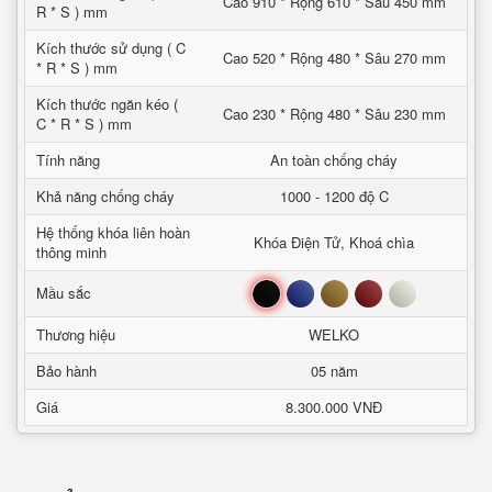
Cao 910 * Rộng 610 * Sâu 450 mm
R * S ) mm
Kích thước sử dụng ( C
Cao 520 * Rộng 480 * Sâu 270 mm
* R * S ) mm
Kích thước ngăn kéo (
Cao 230 * Rộng 480 * Sâu 230 mm
C * R * S ) mm
Tính năng
An toàn chống cháy
Khả năng chống cháy
1000 - 1200 độ C
Hệ thống khóa liên hoàn
Khóa Điện Tử, Khoá chìa
thông minh
Đen
Xanh
Nâu
Đỏ
Trắng
Mầu sắc
Thương hiệu
WELKO
Bảo hành
05 năm
Giá
8.300.000 VNĐ