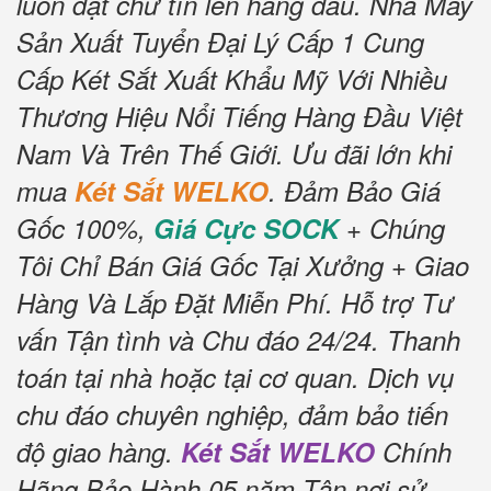
luôn đặt chữ tín lên hàng đầu.
Nhà Máy
Sản Xuất Tuyển Đại Lý Cấp 1 Cung
Cấp Két Sắt Xuất Khẩu Mỹ Với Nhiều
Thương Hiệu Nổi Tiếng Hàng Đầu Việt
Nam Và Trên Thế Giới.
Ưu đãi lớn khi
mua
Két Sắt WELKO
.
Đảm Bảo Giá
Gốc 100%,
Giá Cực SOCK
+ Chúng
Tôi Chỉ Bán Giá Gốc Tại Xưởng + Giao
Hàng Và Lắp Đặt Miễn Phí
.
Hỗ trợ Tư
vấn Tận tình và Chu đáo 24/24.
Thanh
toán tại nhà hoặc tại cơ quan.
Dịch vụ
chu đáo chuyên nghiệp, đảm bảo tiến
độ giao hàng.
Két Sắt WELKO
Chính
Hãng Bảo Hành 05 năm Tận nơi sử