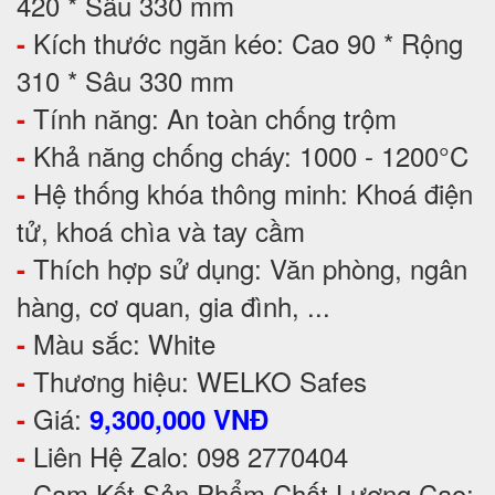
420 * Sâu 330 mm
Kích thước ngăn kéo: Cao 90 * Rộng
-
310 * Sâu 330 mm
Tính năng: An toàn chống trộm
-
Khả năng chống cháy: 1000 - 1200°C
-
Hệ thống khóa thông minh: Khoá điện
-
tử, khoá chìa và tay cầm
Thích hợp sử dụng: Văn phòng, ngân
-
hàng, cơ quan, gia đình, ...
Màu sắc: White
-
Thương hiệu: WELKO Safes
-
Giá:
-
9,300,000 VNĐ
Liên Hệ Zalo: 098 2770404
-
Cam Kết Sản Phẩm Chất Lượng Cao:
-