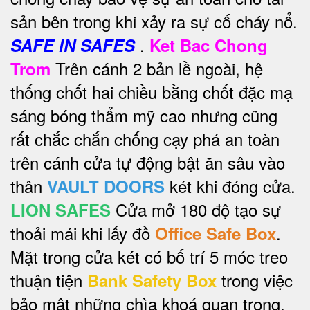
sản bên trong khi xảy ra sự cố cháy nổ.
.
SAFE IN SAFES
Ket Bac Chong
Trên cánh 2 bản lề ngoài, hệ
Trom
thống chốt hai chiều bằng chốt đặc mạ
sáng bóng thẩm mỹ cao nhưng cũng
rất chắc chắn chống cạy phá an toàn
trên cánh cửa tự động bật ăn sâu vào
thân
két khi đóng cửa.
VAULT DOORS
Cửa mở 180 độ tạo sự
LION SAFES
thoải mái khi lấy đồ
.
Office Safe Box
Mặt trong cửa két có bố trí 5 móc treo
thuận tiện
trong việc
Bank Safety Box
bảo mật những chìa khoá quan trọng.