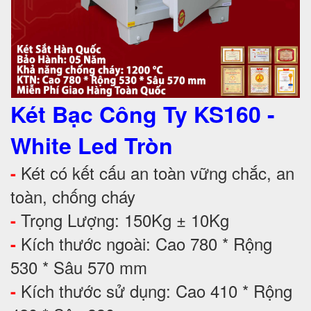
Két Bạc Công Ty KS160 -
White Led Tròn
Két có kết cấu an toàn vững chắc, an
-
toàn, chống cháy
Trọng Lượng: 150Kg ± 10Kg
-
Kích thước ngoài: Cao 780 * Rộng
-
530 * Sâu 570 mm
Kích thước sử dụng: Cao 410 * Rộng
-