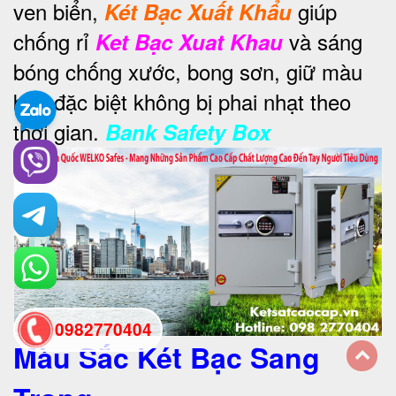
ven biển,
giúp
Két Bạc Xuất Khẩu
chống rỉ
và sáng
Ket Bạc Xuat Khau
bóng chống xước, bong sơn, giữ màu
bền đặc biệt không bị phai nhạt theo
thời gian.
Bank Safety Box
0982770404
Màu Sắc Két Bạc Sang
back