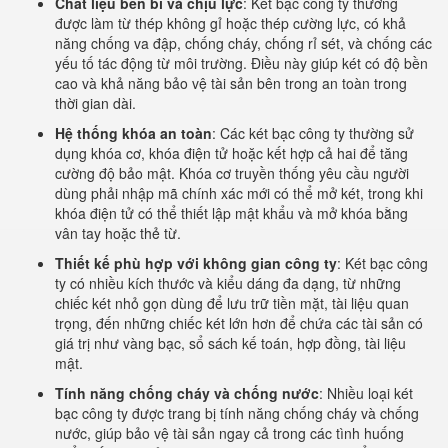
Chất liệu bền bỉ và chịu lực
: Két bạc công ty thường
được làm từ thép không gỉ hoặc thép cường lực, có khả
năng chống va đập, chống cháy, chống rỉ sét, và chống các
yếu tố tác động từ môi trường. Điều này giúp két có độ bền
cao và khả năng bảo vệ tài sản bên trong an toàn trong
thời gian dài.
Hệ thống khóa an toàn
: Các két bạc công ty thường sử
dụng khóa cơ, khóa điện tử hoặc kết hợp cả hai để tăng
cường độ bảo mật. Khóa cơ truyền thống yêu cầu người
dùng phải nhập mã chính xác mới có thể mở két, trong khi
khóa điện tử có thể thiết lập mật khẩu và mở khóa bằng
vân tay hoặc thẻ từ.
Thiết kế phù hợp với không gian công ty
: Két bạc công
ty có nhiều kích thước và kiểu dáng đa dạng, từ những
chiếc két nhỏ gọn dùng để lưu trữ tiền mặt, tài liệu quan
trọng, đến những chiếc két lớn hơn để chứa các tài sản có
giá trị như vàng bạc, sổ sách kế toán, hợp đồng, tài liệu
mật.
Tính năng chống cháy và chống nước
: Nhiều loại két
bạc công ty được trang bị tính năng chống cháy và chống
nước, giúp bảo vệ tài sản ngay cả trong các tình huống