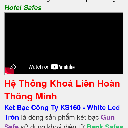
Hotel Safes
Hệ Thống Khoá Liên Hoàn
Thông Minh
Két Bạc Công Ty KS160 - White Led
là dòng sản phẩm két bạc
Tròn
Gun
sử dụng khoá điện tử
Safe
Bank Safes