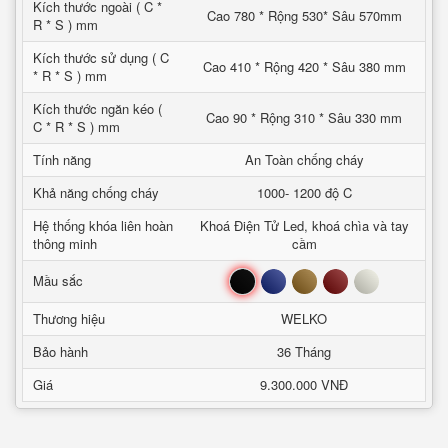
Kích thước ngoài ( C *
Cao 780 * Rộng 530* Sâu 570mm
R * S ) mm
Kích thước sử dụng ( C
Cao 410 * Rộng 420 * Sâu 380 mm
* R * S ) mm
Kích thước ngăn kéo (
Cao 90 * Rộng 310 * Sâu 330 mm
C * R * S ) mm
Tính năng
An Toàn chống cháy
Khả năng chống cháy
1000- 1200 độ C
Hệ thống khóa liên hoàn
Khoá Điện Tử Led, khoá chìa và tay
thông minh
cầm
Đen
Xanh
Nâu
Đỏ
Trắng
Mầu sắc
Thương hiệu
WELKO
Bảo hành
36 Tháng
Giá
9.300.000 VNĐ