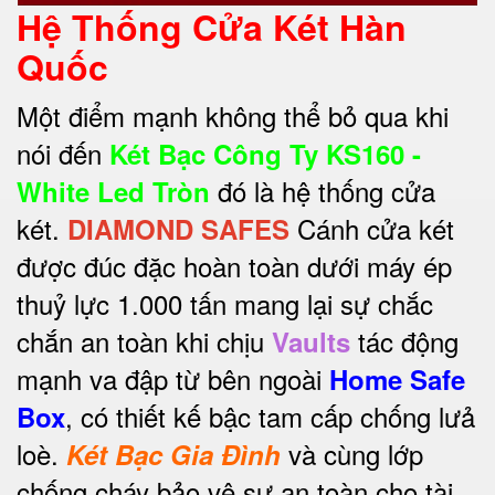
Hệ Thống Cửa Két Hàn
Quốc
Một điểm mạnh không thể bỏ qua khi
nói đến
Két Bạc Công Ty KS160 -
đó là hệ thống cửa
White Led Tròn
két.
Cánh cửa két
DIAMOND SAFES
được đúc đặc hoàn toàn dưới máy ép
thuỷ lực 1.000 tấn mang lại sự chắc
chắn an toàn khi chịu
tác động
Vaults
mạnh va đập từ bên ngoài
Home Safe
, có thiết kế bậc tam cấp chống lưả
Box
loè.
và cùng lớp
Két Bạc Gia Đình
chống cháy bảo vệ sự an toàn cho tài