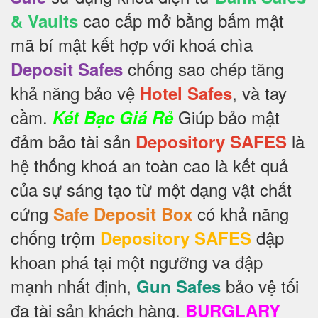
cao cấp mở bằng bấm mật
& Vaults
mã bí mật kết hợp với khoá chìa
chống sao chép tăng
Deposit Safes
khả năng bảo vệ
, và tay
Hotel Safes
cầm.
Giúp bảo mật
Két Bạc Giá Rẻ
đảm bảo tài sản
là
Depository SAFES
hệ thống khoá an toàn cao là kết quả
của sự sáng tạo từ một dạng vật chất
cứng
có khả năng
Safe Deposit Box
chống trộm
đập
Depository SAFES
khoan phá tại một ngưỡng va đập
mạnh nhất định,
bảo vệ tối
Gun Safes
đa tài sản khách hàng.
BURGLARY