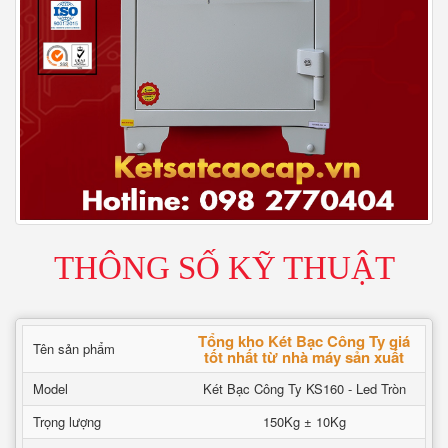
THÔNG SỐ KỸ THUẬT
Tổng kho Két Bạc Công Ty giá
Tên sản phẩm
tốt nhất từ nhà máy sản xuất
Model
Két Bạc Công Ty KS160 - Led Tròn
Trọng lượng
150Kg ± 10Kg