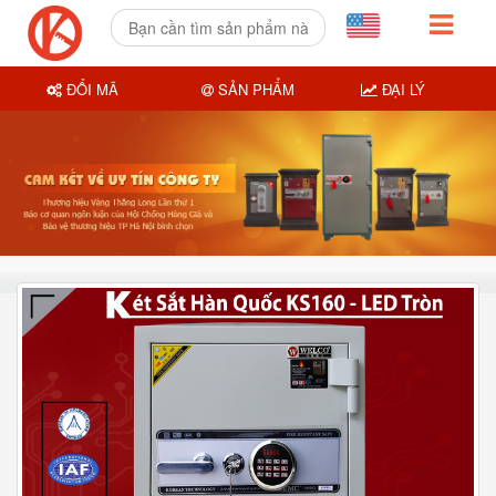
ĐỔI MÃ
SẢN PHẨM
ĐẠI LÝ