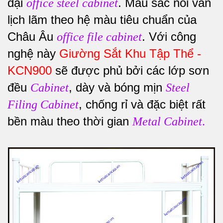
đại
. Màu sắc nổi vân
office steel cabinet
lịch lãm theo hệ màu tiêu chuẩn của
Châu Âu
. Với công
office file cabinet
nghệ này
Giường Sắt Khu Tập Thể -
KCN900
sẽ được phủ bởi các lớp sơn
đều
, dày và bóng mịn
Cabinet
Steel
, chống rỉ và đặc biệt rất
Filing Cabinet
bền màu theo thời gian
Metal Cabinet
.