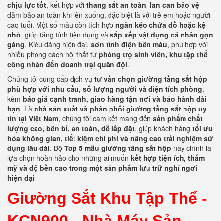
chịu lực tốt
, kết hợp với
thang sắt an toàn, lan can bảo vệ
đảm bảo an toàn khi lên xuống, đặc biệt là với trẻ em hoặc người
cao tuổi. Một số mẫu còn tích hợp
ngăn kéo chứa đồ hoặc kệ
nhỏ
, giúp tăng tính tiện dụng và
sắp xếp vật dụng cá nhân gọn
gàng
. Kiểu dáng hiện đại,
sơn tĩnh điện bền màu
, phù hợp với
nhiều phong cách nội thất từ
phòng trọ sinh viên, khu tập thể
công nhân đến doanh trại quân đội
.
Chúng tôi cung cấp dịch vụ
tư vấn chọn giường tầng sắt hộp
phù hợp với nhu cầu, số lượng người và diện tích phòng
,
kèm
báo giá cạnh tranh, giao hàng tận nơi và bảo hành dài
hạn
. Là
nhà sản xuất và phân phối giường tầng sắt hộp uy
tín tại Việt Nam
, chúng tôi cam kết mang đến
sản phẩm chất
lượng cao, bền bỉ, an toàn, dễ lắp đặt
, giúp khách hàng
tối ưu
hóa không gian, tiết kiệm chi phí và nâng cao trải nghiệm sử
dụng lâu dài
. Bộ
Top 5 mẫu giường tầng sắt hộp
này chính là
lựa chọn hoàn hảo cho những ai muốn
kết hợp tiện ích, thẩm
mỹ và độ bền cao trong một sản phẩm lưu trữ nghỉ ngơi
hiện đại
Giường Sắt Khu Tập Thể -
KCN900 -
Nhà Máy Sản