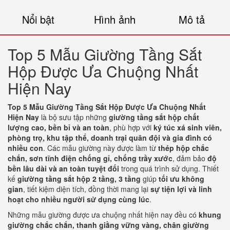
Nổi bật
Hình ảnh
Mô tả
Top 5 Mẫu Giường Tầng Sắt
Hộp Được Ưa Chuộng Nhất
Hiện Nay
Top 5 Mẫu Giường Tầng Sắt Hộp Được Ưa Chuộng Nhất
Hiện Nay
là bộ sưu tập những
giường tầng sắt hộp chất
lượng cao, bền bỉ và an toàn
, phù hợp với
ký túc xá sinh viên,
phòng trọ, khu tập thể, doanh trại quân đội và gia đình có
nhiều con
. Các mẫu giường này được làm từ
thép hộp chắc
chắn, sơn tĩnh điện chống gỉ, chống trầy xước
, đảm bảo
độ
bền lâu dài và an toàn tuyệt đối
trong quá trình sử dụng. Thiết
kế
giường tầng sắt hộp 2 tầng, 3 tầng
giúp
tối ưu không
gian
, tiết kiệm diện tích, đồng thời mang lại
sự tiện lợi và linh
hoạt cho nhiều người sử dụng cùng lúc
.
Những mẫu giường được ưa chuộng nhất hiện nay đều có
khung
giường chắc chắn, thanh giằng vững vàng, chân giường