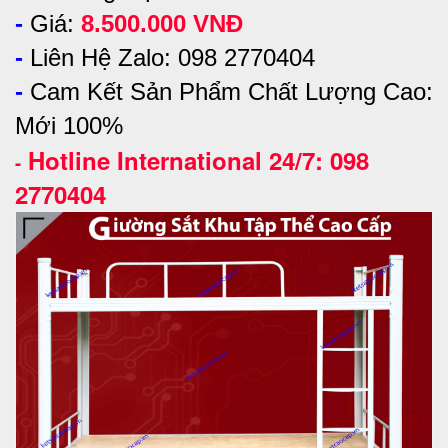
-
Giá:
8.500.000 VNĐ
-
Liên Hệ Zalo: 098 2770404
-
Cam Kết Sản Phẩm Chất Lượng Cao:
Mới 100%
Hotline International 24/7: 098
-
2770404