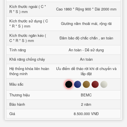
Kích thước ngoài ( C *
Cao 1860 * Rộng 900 * Dài 2000 mm
R * S ) mm
Kích thước sử dụng ( C
Giường nằm thoải mái, rộng rãi
* R * S ) mm
Kích thước ngăn kéo (
Đảm bảo độ chắc chắn , an toàn
C * R * S ) mm
Tính năng
An toàn - Dễ sử dụng
Khả năng chống cháy
An toàn
Hệ thống khóa liên hoàn
Ưu điểm dễ tháo rời khi di chuyển và
thông minh
lắp đặt
Đen
Xanh
Nâu
Đỏ
Trắng
Mầu sắc
Thương hiệu
BEMC
Bảo hành
2 năm
Giá
8.500.000 VNĐ