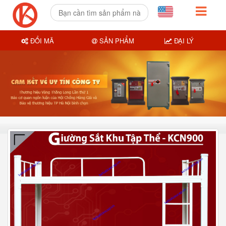
ĐỔI MÃ
SẢN PHẨM
ĐẠI LÝ