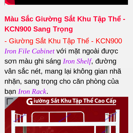
Màu Sắc Giường Sắt Khu Tập Thể -
KCN900 Sang Trọng
-
Giường Sắt Khu Tập Thể - KCN900
với mặt ngoài được
Iron File Cabinet
sơn màu ghi sáng
, đường
Iron Shelf
vân sắc nét, mang lại không gian nhã
nhặn, sang trọng cho căn phòng của
bạn
.
Iron Rack