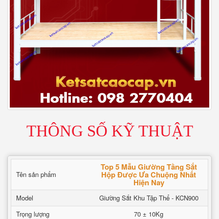
THÔNG SỐ KỸ THUẬT
Top 5 Mẫu Giường Tầng Sắt
Hộp Được Ưa Chuộng Nhất
Tên sản phẩm
Hiện Nay
Model
Giường Sắt Khu Tập Thể - KCN900
Trọng lượng
70 ± 10Kg