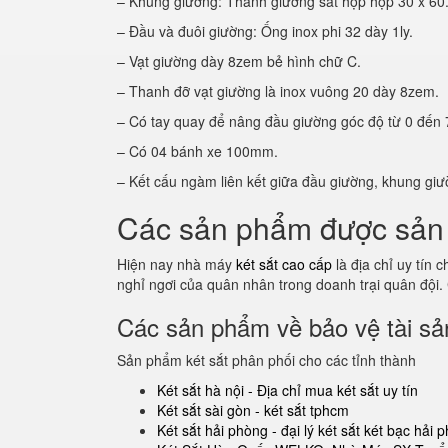
– Khung giường: Thành giường sắt hộp hộp 30 x 60
– Đầu và đuôi giường: Ống inox phi 32 dày 1ly.
– Vạt giường dày 8zem bẻ hình chữ C.
– Thanh đỡ vạt giường là inox vuông 20 dày 8zem.
– Có tay quay để nâng đầu giường góc độ từ 0 đến 
– Có 04 bánh xe 100mm.
– Kết cấu ngàm liên kết giữa đầu giường, khung giư
Các sản phẩm được sản 
Hiện nay nhà máy
két sắt cao cấp
là địa chỉ uy tín
nghỉ ngơi của quân nhân trong doanh trại quân đội.
Các sản phẩm về bảo vệ tài sản
Sản phẩm két sắt phân phối cho các tỉnh thành
Két sắt hà nội - Địa chỉ mua két sắt uy tín
Két sắt sài gòn - két sắt tphcm
Két sắt hải phòng - đại lý két sắt két bạc hải 