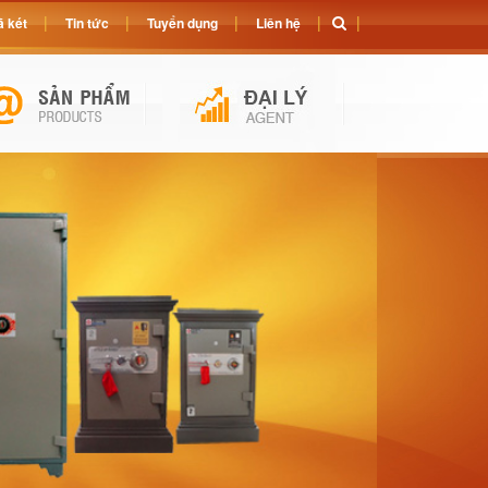
 két
Tin tức
Tuyển dụng
Liên hệ