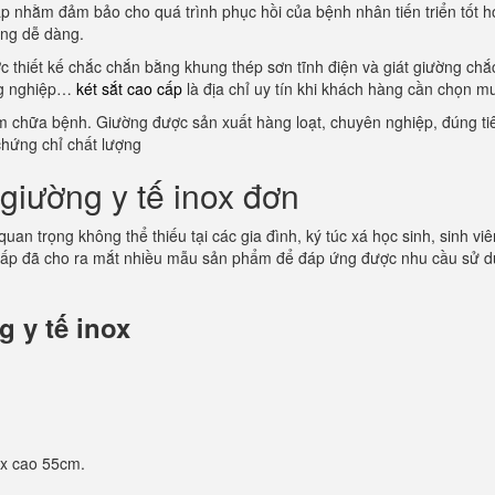
ấp nhằm đảm bảo cho quá trình phục hồi của bệnh nhân tiến triển tốt h
hông dễ dàng.
ợc thiết kế chắc chắn bằng khung thép sơn tĩnh điện và giát giường ch
ông nghiệp…
két sắt cao cấp
là địa chỉ uy tín khi khách hàng cần chọn m
ám chữa bệnh. Giường được sản xuất hàng loạt, chuyên nghiệp, đúng tiê
chứng chỉ chất lượng
giường y tế inox đơn
 quan trọng không thể thiếu tại các gia đình, ký túc xá học sinh, sinh
cấp đã cho ra mắt nhiều mẫu sản phẩm để đáp ứng được nhu cầu sử dụ
 y tế inox
 x cao 55cm.