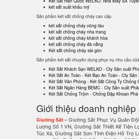
Két Sắt Hàn Quốc WELKO. Nhà Máy SX Tuyển
két sắt xuất khẩu mỹ
Sản phẩm két sắt chống cháy cao cấp
két sắt chống cháy vũng tàu
két sắt chống cháy nha trang
két sắt chống cháy khánh hòa
két sắt chống cháy đà nẵng
Két sắt chống cháy sài gòn
Sản phẩm két sắt chuyên dụng phục vụ nhu cầu củ
Két Sắt Khách Sạn WELKO - Cty Sản xuất Ph
Két Sắt An Toàn - Két Bạc An Toàn - Cty Sản 
Két Sắt Văn Phòng - Két Sắt Công Ty Chống
Két Sắt Ngân Hàng BEMC - Cty Sản xuất Phâ
Két Sắt Chống Trộm - Chống Đập Khoan Phá 
Giới thiệu doanh nghiệp 
Giường Sắt
-
Giường Sắt Phục Vụ Quân Đội
Lượng Số 1 VN, Giường Sắt Thiết Kế Tiện L
Túc Xá, Giường Sắt Sơn Tĩnh Điện Hỗ Trợ L