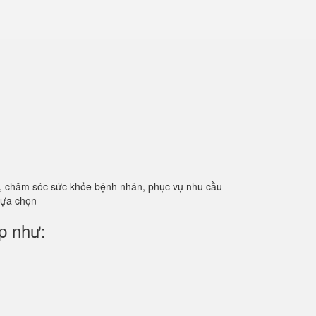
ản, chăm sóc sức khỏe bệnh nhân, phục vụ nhu cầu
 lựa chọn
p như: