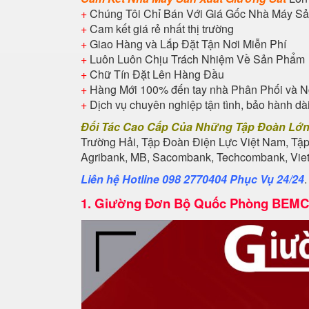
+
Chúng Tôi Chỉ Bán Với Giá Gốc Nhà Máy Sả
+
Cam kết giá rẻ nhất thị trường
+
Giao Hàng và Lắp Đặt Tận Nơi Miễn Phí
+
Luôn Luôn Chịu Trách Nhiệm Về Sản Phẩm
+
Chữ Tín Đặt Lên Hàng Đầu
+
Hàng Mới 100% đến tay nhà Phân Phối và N
+
Dịch vụ chuyên nghiệp tận tình, bảo hành dà
Đối Tác Cao Cấp Của Những Tập Đoàn Lớ
Trường Hải, Tập Đoàn Điện Lực Việt Nam, Tậ
Agribank, MB, Sacombank, Techcombank, Vietb
Liên hệ Hotline 098 2770404 Phục Vụ 24/24
1.
Giường Đơn Bộ Quốc Phòng BEMC 