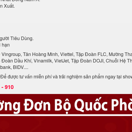
n Xuất.
gười Tiêu Dùng.
i hạn
n
Vingroup, Tân Hoàng Minh, Viettel, Tập Đoàn FLC, Mường Than
p Đoàn Dầu Khí, Vinamilk, VietJet, Tập Đoàn DOJI, Chuỗi Hệ
ank, BIDV....
. Để được tư vấn miễn phí và trải nghiệm sản phẩm ngay tại sh
- 910