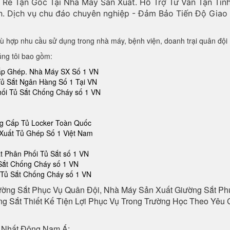
Rẻ Tận Gốc Tại Nhà Máy Sản Xuất. Hỗ Trợ Tư Vấn Tận Tìn
n. Dịch vụ chu đáo chuyên nghiệp - Đảm Bảo Tiến Độ Gia
ù hợp nhu cầu sử dụng trong nhà máy, bệnh viện, doanh trại quân đội
úng tôi bao gồm:
Lắp Ghép. Nhà Máy SX Số 1 VN
Tủ Sắt Ngân Hàng Số 1 Tại VN
hối Tủ Sắt Chống Cháy số 1 VN
ng Cấp Tủ Locker Toàn Quốc
Xuất Tủ Ghép Số 1 Việt Nam
 Phân Phối Tủ Sắt số 1 VN
 Sắt Chống Cháy số 1 VN
 Tủ Sắt Chống Cháy số 1 VN
ường Sắt Phục Vụ Quân Đội, Nhà Máy Sản Xuất Giường Sắt P
g Sắt Thiết Kế Tiện Lợi Phục Vụ Trong Trường Học Theo Yêu C
 Nhất Đông Nam Á: