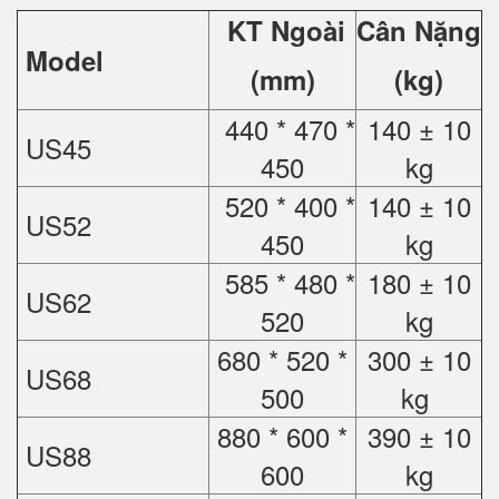
KT Ngoài
Cân Nặng
Model
(mm)
(kg)
440 * 470 *
140 ± 10
US45
450
kg
520 * 400 *
140 ± 10
US52
450
kg
585 * 480 *
180 ± 10
US62
520
kg
680 * 520 *
300 ± 10
US68
500
kg
880 * 600 *
390 ± 10
US88
600
kg