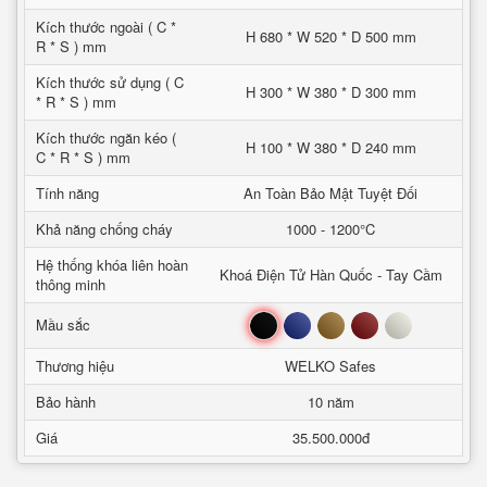
Kích thước ngoài ( C *
H 680 * W 520 * D 500 mm
R * S ) mm
Kích thước sử dụng ( C
H 300 * W 380 * D 300 mm
* R * S ) mm
Kích thước ngăn kéo (
H 100 * W 380 * D 240 mm
C * R * S ) mm
Tính năng
An Toàn Bảo Mật Tuyệt Đối
Khả năng chống cháy
1000 - 1200°C
Hệ thống khóa liên hoàn
Khoá Điện Tử Hàn Quốc - Tay Cầm
thông minh
Đen
Xanh
Nâu
Đỏ
Trắng
Mầu sắc
Thương hiệu
WELKO Safes
Bảo hành
10 năm
Giá
35.500.000đ