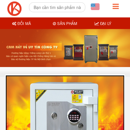
ĐỔI MÃ
SẢN PHẨM
ĐẠI LÝ