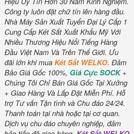
Hiệu Uy Tín Hơn 30 Năm Kinh Nghiệm.
Công ty luôn đặt chữ tín lên hàng đầu.
Nhà Máy Sản Xuất Tuyển Đại Lý Cấp 1
Cung Cấp Két Sắt Xuất Khẩu Mỹ Với
Nhiều Thương Hiệu Nổi Tiếng Hàng
Đầu Việt Nam Và Trên Thế Giới.
Ưu
đãi lớn khi mua
Két Sắt WELKO
.
Đảm
Bảo Giá Gốc 100%,
Giá Cực SOCK
+
Chúng Tôi Chỉ Bán Giá Gốc Tại Xưởng
+ Giao Hàng Và Lắp Đặt Miễn Phí
.
Hỗ
trợ Tư vấn Tận tình và Chu đáo 24/24.
Thanh toán tại nhà hoặc tại cơ quan.
Dịch vụ chu đáo chuyên nghiệp, đảm
bảo tiến độ giao hàng.
Két Sắt WELKO