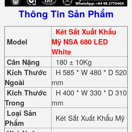
Thông Tin Sản Phẩm
Két Sắt Xuất Khẩu
Model
Mỹ NSA 680 LED
White
180 ± 10Kg
Cân Nặng
H 585 * W 480 * D 520
Kích Thước
mm
Ngoài
H 400 * W 330 * D 310
Kích Thước
mm
Trong
Loại Sản
Két Sắt Xuất Khẩu Mỹ
Phẩm