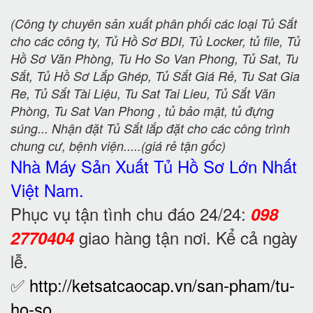
(Công ty chuyên sản xuất phân phối các loại Tủ Sắt
cho các công ty, Tủ Hồ Sơ BDI, Tủ Locker, tủ file, Tủ
Hồ Sơ Văn Phòng, Tu Ho So Van Phong, Tủ Sat, Tu
Sắt, Tủ Hồ Sơ Lắp Ghép, Tủ Sắt Giá Rẻ, Tu Sat Gia
Re, Tủ Sắt Tài Liệu, Tu Sat Tai Lieu, Tủ Sắt Văn
Phòng, Tu Sat Van Phong , tủ bảo mật, tủ đựng
súng... Nhận đặt Tủ Sắt lắp đặt cho các công trình
chung cư, bệnh viện.....(giá rẻ tận gốc)
Nhà Máy Sản Xuất Tủ Hồ Sơ
Lớn Nhất
Việt Nam.
Phục vụ tận tình chu đáo 24/24:
098
giao hàng tận nơi. Kể cả ngày
2770404
lễ.
✅
http://ketsatcaocap.vn/san-pham/tu-
ho-so