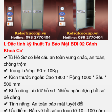
I.
Đặc tính kỹ thuật Tủ Bảo Mật BDI 02 Cánh
Khoá Cơ
✔
Tủ Hồ Sơ có kết cấu an toàn vững chắc, an toàn,
chống trộm
✔
Trọng Lượng: 90 ± 10Kg
✔
Kích thước ngoài: Cao 1800 * Rộng 1000 * Sâu *
500 mm
✔
Khả năng lưu trữ hồ sơ: Nhiều ngăn đựng hồ sơ
dễ dàng
✔
Tính năng: An toàn bảo mật tuyệt đối
✔
Ưu điểm: Bảo vệ hồ sơ an toàn từ 10 - 100 năm