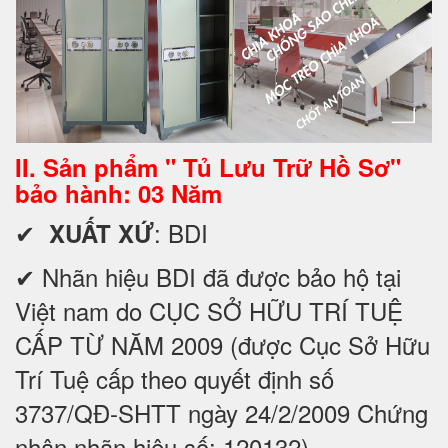
II. Sản phẩm " Tủ Lưu Trữ Hồ Sơ"
bảo hành: 03 Năm
✔
: BDI
XUẤT XỨ
✔ Nhãn hiệu BDI đã được bảo hộ tại
Việt nam do CỤC SỞ HỮU TRÍ TUỆ
CẤP TỪ NĂM 2009 (được Cục Sở Hữu
Trí Tuệ cấp theo quyết định số
3737/QĐ-SHTT ngày 24/2/2009 Chứng
nhận nhãn hiệu số: 120132)