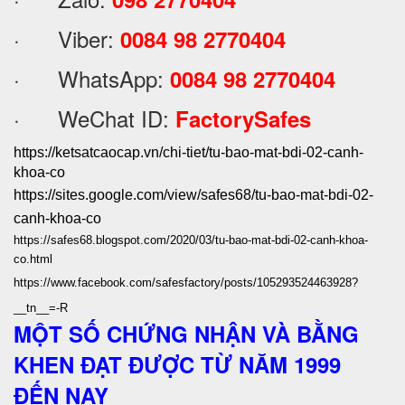
· Viber:
0084 98 2770404
· WhatsApp:
0084 98 2770404
· WeChat ID:
FactorySafes
https://ketsatcaocap.vn/chi-tiet/tu-bao-mat-bdi-02-canh-
khoa-co
https://sites.google.com/view/safes68/tu-bao-mat-bdi-02-
canh-khoa-co
https://safes68.blogspot.com/2020/03/tu-bao-mat-bdi-02-canh-khoa-
co.html
https://www.facebook.com/safesfactory/posts/105293524463928?
__tn__=-R
MỘT SỐ CHỨNG NHẬN VÀ BẰNG
KHEN ĐẠT ĐƯỢC TỪ NĂM 1999
ĐẾN NAY