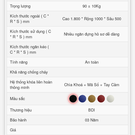
Trọng lượng
90 ± 10Kg
Kích thước ngoài ( C *
Cao 1.800 * Rộng 1000 * Sâu 500
R * S ) mm
Kích thước sử dụng ( C
Nhiều ngăn đựng hồ sơ dễ dàng
* R * S ) mm
Kích thước ngăn kéo (
C * R * S ) mm
Tính năng
An toàn
Khả năng chống cháy
Hệ thống khóa liên hoàn
Chìa Khoá + Mã Số + Tay Cầm
thông minh
Đen
Xanh
Nâu
Đỏ
Trắng
Mầu sắc
Thương hiệu
BDI
Bảo hành
03 Năm
Giá