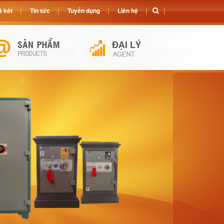
 két
Tin tức
Tuyển dụng
Liên hệ