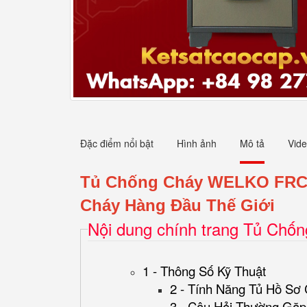
Đặc điểm nổi bật
Hình ảnh
Mô tả
Vid
Tủ Chống Cháy WELKO FRC
Cháy Hàng Đầu Thế Giới
Nội dung chính trang Tủ Chố
1 - Thông Số Kỹ Thuật
2 - Tính Năng Tủ Hồ Sơ
3 - Câu Hỏi Thường Gặp