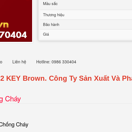
Mầu sắc
Thương hiệu
Bảo hành
Giá
eo
Liên hệ
Hotline: 0986 330404
2 KEY Brown.
Công Ty Sản Xuất Và P
ng Cháy
 Chống Cháy