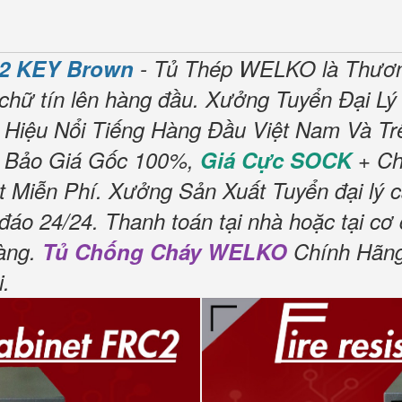
2 KEY Brown
- Tủ Thép WELKO là Thươn
chữ tín lên hàng đầu.
Xưởng Tuyển Đại Lý
Hiệu Nổi Tiếng Hàng Đầu Việt Nam Và Trê
 Bảo Giá Gốc 100%,
Giá Cực SOCK
+ Ch
 Miễn Phí.
Xưởng Sản Xuất Tuyển đại lý 
đáo 24/24.
Thanh toán tại nhà hoặc tại cơ
àng.
Tủ Chống Cháy WELKO
Chính Hãng
i
.