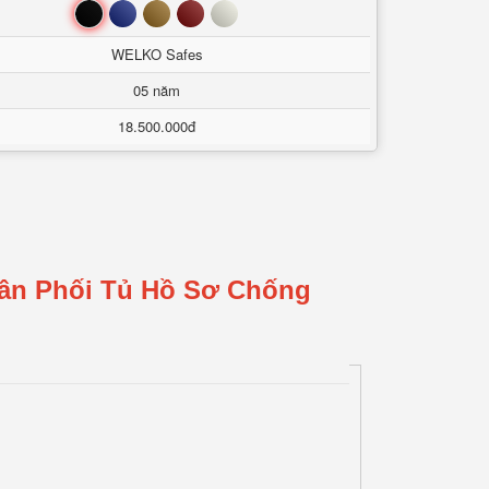
Đen
Xanh
Nâu
Đỏ
Trắng
WELKO Safes
05 năm
18.500.000đ
hân Phối Tủ Hồ Sơ Chống