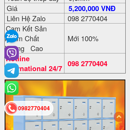
Giá
5,200,000 VNĐ
Liên Hệ Zalo
098 2770404
Cam Kết Sản
Phẩm Chất
Mới 100%
Lượng Cao
Hotline
098 2770404
International 24/7
0982770404
back