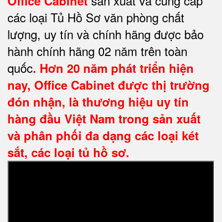
sản xuất và cung cấp
Office Cabinet
các loại Tủ Hồ Sơ văn phòng chất
lượng, uy tín và chính hãng được bảo
hành chính hãng 02 năm trên toàn
quốc
. Hơn 20 năm phát triển hiện
nay,
Office Cabinet
được thị trường
đón nhận, là thương hiệu uy tín
hàng đầu Việt Nam trong sản xuất
và phân phối đa dạng các loại két
sắt, các loại tủ hồ sơ.