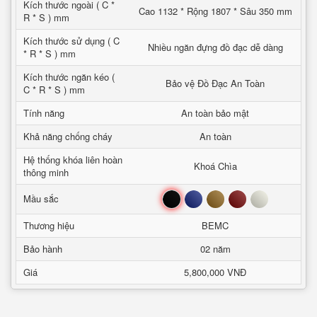
Kích thước ngoài ( C *
Cao 1132 * Rộng 1807 * Sâu 350 mm
R * S ) mm
Kích thước sử dụng ( C
Nhiều ngăn đựng đồ đạc dễ dàng
* R * S ) mm
Kích thước ngăn kéo (
Bảo vệ Đồ Đạc An Toàn
C * R * S ) mm
Tính năng
An toàn bảo mật
Khả năng chống cháy
An toàn
Hệ thống khóa liên hoàn
Khoá Chìa
thông minh
Đen
Xanh
Nâu
Đỏ
Trắng
Mầu sắc
Thương hiệu
BEMC
Bảo hành
02 năm
Giá
5,800,000 VNĐ