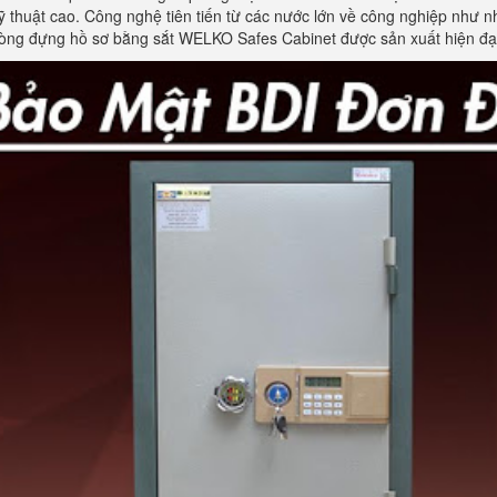
thuật cao. Công nghệ tiên tiến từ các nước lớn về công nghiệp như nhậ
hòng đựng hồ sơ bằng sắt WELKO Safes Cabinet được sản xuất hiện đại, 