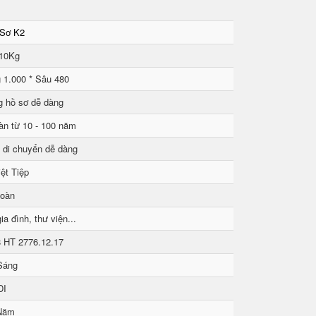
 Sơ K2
 10Kg
 1.000 * Sâu 480
g hồ sơ dễ dàng
àn từ 10 - 100 năm
 di chuyển dễ dàng
ệt Tiệp
toàn
ia đình, thư viện...
8 HT 2776.12.17
Sáng
DI
Năm