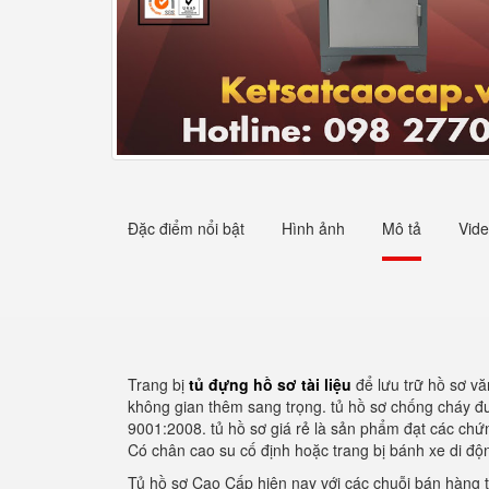
Đặc điểm nổi bật
Hình ảnh
Mô tả
Vid
Trang bị
tủ đựng hồ sơ tài liệu
để lưu trữ hồ sơ v
không gian thêm sang trọng. tủ hồ sơ chống cháy đư
9001:2008. tủ hồ sơ giá rẻ là sản phẩm đạt các chứn
Có chân cao su cố định hoặc trang bị bánh xe di độn
Tủ hồ sơ Cao Cấp hiện nay với các chuỗi bán hàng t