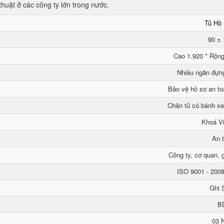
thuật ở các công ty lớn trong nước.
Tủ Hồ
90 ±
Cao 1.920 * Rộng
Nhiều ngăn đựn
Bảo vệ hồ sơ an to
Chân tủ có bánh xe
Khoá Vi
An 
Công ty, cơ quan, g
ISO 9001 - 200
Ghi 
B
03 