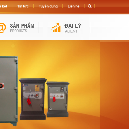
 két
Tin tức
Tuyển dụng
Liên hệ