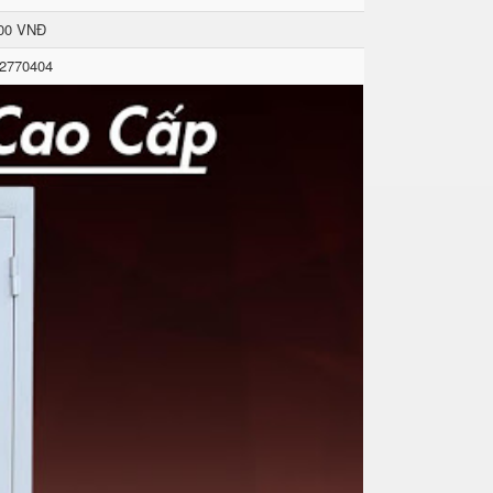
000 VNĐ
 2770404