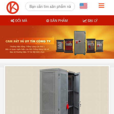
ĐỔI MÃ
SẢN PHẨM
ĐẠI LÝ