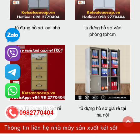
tủ đựng hồ sơ loại nhỏ
tủ đựng hồ sơ văn
phòng tphcm
Mua Tủ Đựng Hồ Sơ rẻ
tủ đựng hồ sơ giá rẻ tại
0982770404
nhất tại hà nội
hà nội
back