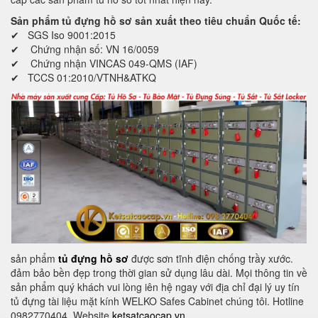
Sản phẩm tủ đựng hồ sơ sản xuất theo tiêu chuẩn Quốc tế:
✔ SGS Iso 9001:2015
✔ Chứng nhận số: VN 16/0059
✔ Chứng nhận VINCAS 049-QMS (IAF)
✔ TCCS 01:2010/VTNH&ATKQ
sản phẩm
tủ đựng hồ sơ
được sơn tĩnh điện chống trầy xước.
đảm bảo bền đẹp trong thời gian sử dụng lâu dài. Mọi thông tin về
sản phẩm quý khách vui lòng iên hệ ngay với địa chỉ đại lý uy tín
tủ đựng tài liệu mặt kính WELKO Safes Cabinet chúng tôi. Hotline
0982770404. Website
ketsatcaocap.vn
.