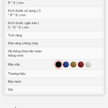
R * S ) mm
Kích thước sử dụng ( C
* R * S ) mm
Kích thước ngăn kéo (
C * R * S ) mm
Tính năng
Khả năng chống cháy
Hệ thống khóa liên hoàn
thông minh
Đen
Xanh
Nâu
Đỏ
Trắng
Mầu sắc
Thương hiệu
Bảo hành
Giá