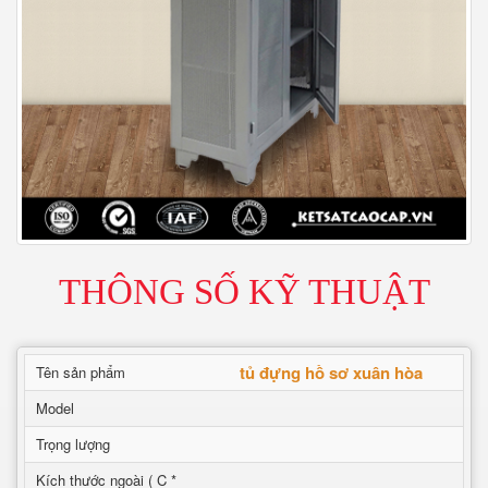
THÔNG SỐ KỸ THUẬT
tủ đựng hồ sơ xuân hòa
Tên sản phẩm
Model
Trọng lượng
Kích thước ngoài ( C *