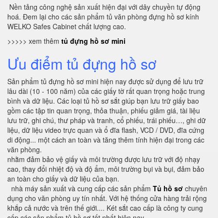
Nền tảng công nghệ sản xuất hiện đại với dây chuyền tự động
hoá. Đem lại cho các sản phẩm tủ văn phòng đựng hồ sơ kính
WELKO Safes Cabinet chất lượng cao.
>>>>> xem thêm
tủ đựng hồ sơ mini
Ưu điểm tủ đựng hồ sơ
Sản phẩm tủ đựng hồ sơ mini hiện nay được sử dụng để lưu trữ
lâu dài (10 - 100 năm) của các giấy tờ rất quan trọng hoặc trung
bình và dữ liệu. Các loại tủ hồ sơ sắt giúp bạn lưu trữ giấy bao
gồm các tập tin quan trọng, thỏa thuận, phiếu giảm giá, tài liệu
lưu trữ, ghi chú, thư pháp và tranh, cổ phiếu, trái phiếu…, ghi dữ
liệu, dữ liệu video trực quan và ổ đĩa flash, VCD / DVD, đĩa cứng
di động... một cách an toàn và tăng thêm tính hiện đại trong các
văn phòng.
nhằm đảm bảo vệ giấy và môi trường được lưu trữ với độ nhạy
cao, thay đổi nhiệt độ và độ ẩm, môi trường bụi và bụi, đảm bảo
an toàn cho giấy và dữ liệu của bạn.
nhà máy sản xuất và cung cấp các sản phẩm
Tủ hồ sơ
chuyên
dụng cho văn phòng uy tín nhất. Với hệ thống cửa hàng trải rộng
khắp cả nước và trên thế giới.... Két sắt cao cấp là công ty cung
cấp các sản phẩm tủ hồ sơ tốt nhất hiện nay.