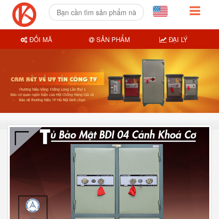
ĐỔI MÃ
SẢN PHẨM
ĐẠI LÝ