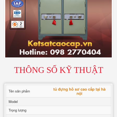
THÔNG SỐ KỸ THUẬT
tủ đựng hồ sơ cao cấp tại hà
Tên sản phẩm
nội
Model
Trọng lượng