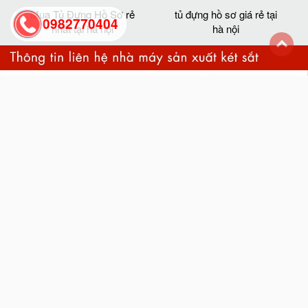
Mua Tủ Đựng Hồ Sơ rẻ
tủ đựng hồ sơ giá rẻ tại
0982770404
nhất tại hà nội
hà nội
back
to
top