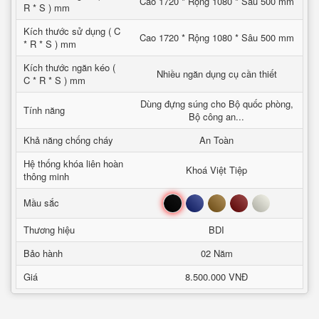
Cao 1720 * Rộng 1080 * Sâu 500 mm
R * S ) mm
Kích thước sử dụng ( C
Cao 1720 * Rộng 1080 * Sâu 500 mm
* R * S ) mm
Kích thước ngăn kéo (
Nhiều ngăn dụng cụ cần thiết
C * R * S ) mm
Dùng đựng súng cho Bộ quốc phòng,
Tính năng
Bộ công an...
Khả năng chống cháy
An Toàn
Hệ thống khóa liên hoàn
Khoá Việt Tiệp
thông minh
Đen
Xanh
Nâu
Đỏ
Trắng
Mầu sắc
Thương hiệu
BDI
Bảo hành
02 Năm
Giá
8.500.000 VNĐ