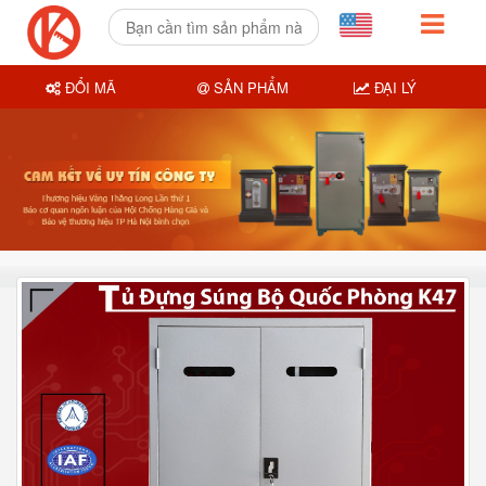
ĐỔI MÃ
SẢN PHẨM
ĐẠI LÝ