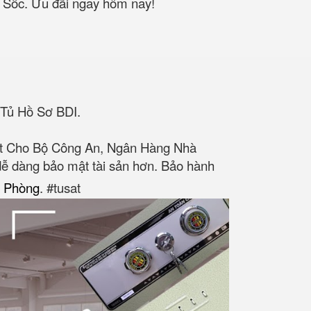
c Sốc. Ưu đãi ngay hôm nay!
 Tủ Hồ Sơ BDI.
ật Cho Bộ Công An, Ngân Hàng Nhà
dễ dàng bảo mật tài sản hơn. Bảo hành
n Phòng
. #tusat