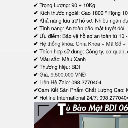
✔
Trọng Lượng: 90 ± 10Kg
✔
Kích thước ngoài: Cao 1800 * Rộng 1
✔
Khả năng lưu trữ hồ sơ: Nhiều ngăn đ
✔
Tính năng: An toàn bảo mật tuyệt đối
✔
Ưu điểm: Bảo vệ hồ sơ an toàn từ 10 
✔
Hệ thống khóa: Chìa Khóa + Mã Số +
✔
Thích hợp sử dụng: Công ty, cơ quan, gi
✔
Mầu sắc: Màu Xanh
✔
Thương hiệu: BDI
✔
Giá:
9,500,000 VNĐ
✔
Liên Hệ Zalo: 098 2770404
✔
Cam Kết Sản Phẩm Chất Lượng Cao: 
✔
Hotline International 24/7: 098 277040