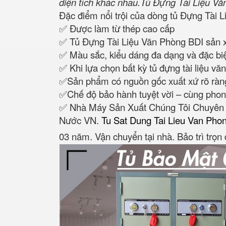
diện tích khác nhau.Tủ Đựng Tài Liệu V
Đặc điểm nổi trội của dòng tủ Đựng Tài 
✅ Được làm từ thép cao cấp
✅ Tủ Đựng Tài Liệu Văn Phòng BDI sản x
✅ Màu sắc, kiểu dáng đa dạng và đặc biệt
✅ Khi lựa chọn bất kỳ tủ đựng tài liệu vă
✅Sản phẩm có nguồn gốc xuất xứ rõ ràng
✅Chế độ bảo hành tuyệt vời – cùng phon
✅ Nhà Máy Sản Xuất Chúng Tôi Chuyên 
Nước VN.
Tu Sat Dung Tai Lieu Van Pho
03 năm. Vận chuyển tại nhà. Bảo trì tr