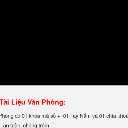
Tài Liệu Văn Phòng:
n Phòng có 01 khóa mã số + 01 Tay Nắm và 01 chìa khoá
 an toàn, chống trộm