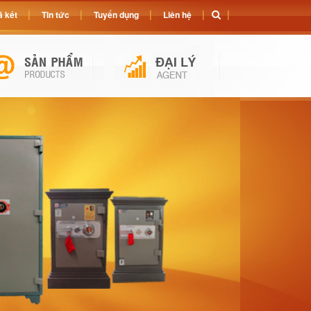
 két
Tin tức
Tuyển dụng
Liên hệ