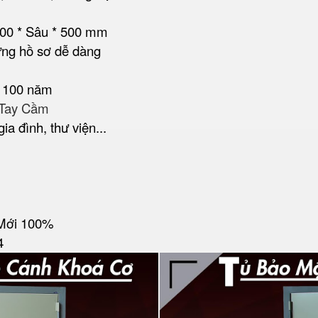
000 * Sâu * 500 mm
ựng hồ sơ dễ dàng
- 100 năm
 Tay Cầm
a đình, thư viện...
Mới 100%
4