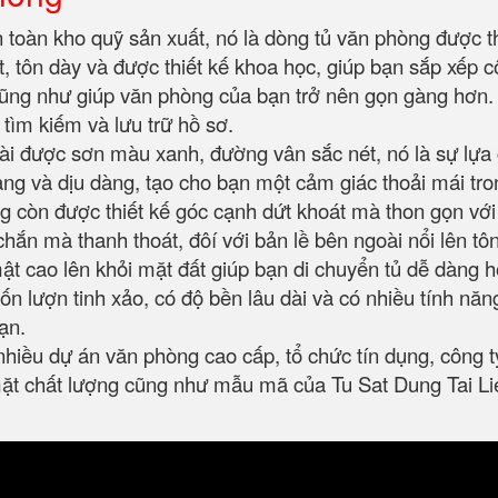
 toàn kho quỹ sản xuất, nó là dòng tủ văn phòng được t
sắt, tôn dày và được thiết kế khoa học, giúp bạn sắp xếp
ũng như giúp văn phòng của bạn trở nên gọn gàng hơn. N
 tìm kiếm và lưu trữ hồ sơ.
ài được sơn màu xanh, đường vân sắc nét, nó là sự lựa
g và dịu dàng, tạo cho bạn một cảm giác thoải mái tron
g còn được thiết kế góc cạnh dứt khoát mà thon gọn với 
hắn mà thanh thoát, đôí với bản lề bên ngoài nổi lên tô
ật cao lên khỏi mặt đất giúp bạn di chuyển tủ dễ dàng h
n lượn tinh xảo, có độ bền lâu dài và có nhiều tính năn
bạn.
hiều dự án văn phòng cao cấp, tổ chức tín dụng, công t
ặt chất lượng cũng như mẫu mã của Tu Sat Dung Tai L