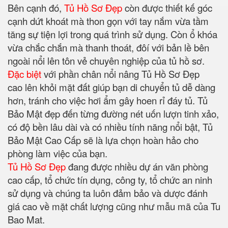
Bên cạnh đó,
Tủ Hồ Sơ Đẹp
còn được thiết kế góc
cạnh dứt khoát mà thon gọn với tay nắm vừa tầm
tăng sự tiện lợi trong quá trình sử dụng. Còn ổ khóa
vừa chắc chắn mà thanh thoát, đôí với bản lề bên
ngoài nổi lên tôn vẻ chuyên nghiệp của tủ hồ sơ.
Đặc biệt
với phần chân nổi nâng Tủ Hồ Sơ Đẹp
cao lên khỏi mặt đất giúp bạn di chuyển tủ dễ dàng
hơn, tránh cho việc hơi ẩm gây hoen rỉ đáy tủ. Tủ
Bảo Mật đẹp đến từng đường nét uốn lượn tinh xảo,
có độ bền lâu dài và có nhiều tính năng nổi bật, Tủ
Bảo Mật Cao Cấp sẽ là lựa chọn hoàn hảo cho
phòng làm việc của bạn.
Tủ Hồ Sơ Đẹp
đang được nhiều dự án văn phòng
cao cấp, tổ chức tín dụng, công ty, tổ chức an ninh
sử dụng và chúng ta luôn đảm bảo và dược đánh
giá cao về mặt chất lượng cũng như mẫu mã của Tu
Bao Mat.