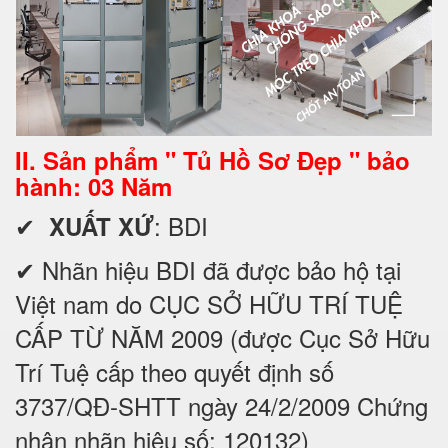
II. Sản phẩm " Tủ Hồ Sơ Đẹp " bảo
hành: 03 Năm
✔
: BDI
XUẤT XỨ
✔ Nhãn hiệu BDI đã được bảo hộ tại
Việt nam do CỤC SỞ HỮU TRÍ TUỆ
CẤP TỪ NĂM 2009 (được Cục Sở Hữu
Trí Tuệ cấp theo quyết định số
3737/QĐ-SHTT ngày 24/2/2009 Chứng
nhận nhãn hiệu số: 120132)