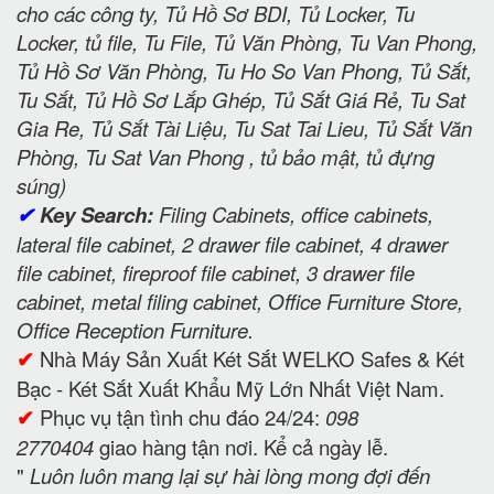
cho các công ty, Tủ Hồ Sơ BDI, Tủ Locker, Tu
Locker, tủ file, Tu File, Tủ Văn Phòng, Tu Van Phong,
Tủ Hồ Sơ Văn Phòng, Tu Ho So Van Phong, Tủ Sắt,
Tu Sắt, Tủ Hồ Sơ Lắp Ghép, Tủ Sắt Giá Rẻ, Tu Sat
Gia Re, Tủ Sắt Tài Liệu, Tu Sat Tai Lieu, Tủ Sắt Văn
Phòng, Tu Sat Van Phong , tủ bảo mật, tủ đựng
súng)
✔
Key Search:
Filing Cabinets, office cabinets,
lateral file cabinet, 2 drawer file cabinet, 4 drawer
file cabinet, fireproof file cabinet, 3 drawer file
cabinet, metal filing cabinet, Office Furniture Store,
Office Reception Furniture.
✔
Nhà Máy Sản Xuất Két Sắt WELKO Safes & Két
Bạc - Két Sắt Xuất Khẩu Mỹ Lớn Nhất Việt Nam.
✔
Phục vụ tận tình chu đáo 24/24:
098
2770404
giao hàng tận nơi. Kể cả ngày lễ.
"
Luôn luôn mang lại sự hài lòng mong đợi đến