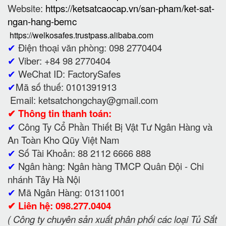
Website:
https://ketsatcaocap.vn/san-pham/ket-sat-
ngan-hang-bemc
https://welkosafes.trustpass.alibaba.com
✔
Điện thoại văn phòng: 098 2770404
✔
Viber: +84 98 2770404
✔
WeChat ID: FactorySafes
✔
Mã số thuế: 0101391913
Email: ketsatchongchay@gmail.com
✔
Thông tin thanh toán:
✔
Công Ty Cổ Phần Thiết Bị Vật Tư Ngân Hàng và
An Toàn Kho Qũy Việt Nam
✔
Số Tài Khoản: 88 2112 6666 888
✔
Ngân hàng: Ngân hàng TMCP Quân Đội - Chi
nhánh Tây Hà Nội
✔
Mã Ngân Hàng: 01311001
✔
Liên hệ: 098.277.0404
( Công ty chuyên sản xuất phân phối các loại Tủ Sắt