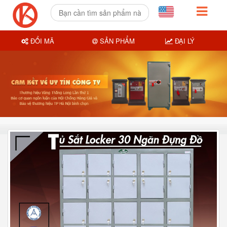
ĐỔI MÃ
SẢN PHẨM
ĐẠI LÝ