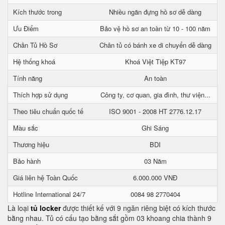
Kích thước trong
Nhiều ngăn đựng hồ sơ dễ dàng
Ưu Điểm
Bảo vệ hồ sơ an toàn từ 10 - 100 năm
Chân Tủ Hồ Sơ
Chân tủ có bánh xe di chuyển dễ dàng
Hệ thống khoá
Khoá Việt Tiệp KT97
Tính năng
An toàn
Thích hợp sử dụng
Công ty, cơ quan, gia đình, thư viện...
Theo tiêu chuẩn quốc tế
ISO 9001 - 2008 HT 2776.12.17
Màu sắc
Ghi Sáng
Thương hiệu
BDI
Bảo hành
03 Năm
Giá liên hệ Toàn Quốc
6.000.000 VNĐ
Hotline International 24/7
0084 98 2770404
Là loại
tủ locker
được thiết kế với 9 ngăn riêng biệt có kích thước
bằng nhau. Tủ có cấu tạo bằng sắt gồm 03 khoang chia thành 9