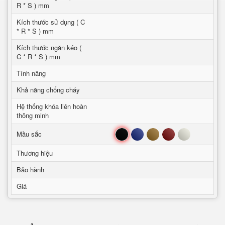
R * S ) mm
Kích thước sử dụng ( C
* R * S ) mm
Kích thước ngăn kéo (
C * R * S ) mm
Tính năng
Khả năng chống cháy
Hệ thống khóa liên hoàn
thông minh
Đen
Xanh
Nâu
Đỏ
Trắng
Mầu sắc
Thương hiệu
Bảo hành
Giá