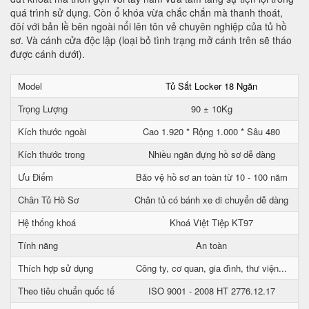
quá trình sử dụng. Còn ổ khóa vừa chắc chắn mà thanh thoát,
đôí với bản lề bên ngoài nổi lên tôn vẻ chuyên nghiệp của tủ hồ
sơ. Và cánh cửa độc lập (loại bỏ tình trạng mở cánh trên sẽ tháo
được cánh dưới).
Model
Tủ Sắt Locker 18 Ngăn
Trọng Lượng
90 ± 10Kg
Kích thước ngoài
Cao 1.920 * Rộng 1.000 * Sâu 480
Kích thước trong
Nhiều ngăn đựng hồ sơ dễ dàng
Ưu Điểm
Bảo vệ hồ sơ an toàn từ 10 - 100 năm
Chân Tủ Hồ Sơ
Chân tủ có bánh xe di chuyển dễ dàng
Hệ thống khoá
Khoá Việt Tiệp KT97
Tính năng
An toàn
Thích hợp sử dụng
Công ty, cơ quan, gia đình, thư viện...
Theo tiêu chuẩn quốc tế
ISO 9001 - 2008 HT 2776.12.17