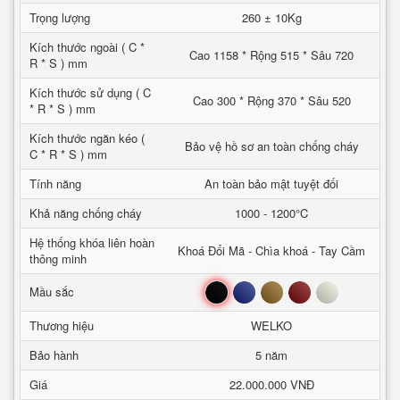
Trọng lượng
260 ± 10Kg
Kích thước ngoài ( C *
Cao 1158 * Rộng 515 * Sâu 720
R * S ) mm
Kích thước sử dụng ( C
Cao 300 * Rộng 370 * Sâu 520
* R * S ) mm
Kích thước ngăn kéo (
Bảo vệ hồ sơ an toàn chống cháy
C * R * S ) mm
Tính năng
An toàn bảo mật tuyệt đối
Khả năng chống cháy
1000 - 1200°C
Hệ thống khóa liên hoàn
Khoá Đổi Mã - Chìa khoá - Tay Cầm
thông minh
Đen
Xanh
Nâu
Đỏ
Trắng
Mầu sắc
Thương hiệu
WELKO
Bảo hành
5 năm
Giá
22.000.000 VNĐ