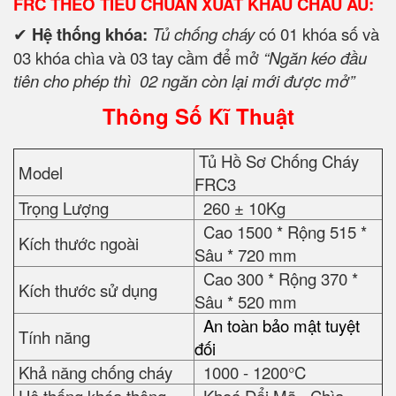
FRC THEO TIÊU CHUẨN XUẤT KHẨU CHÂU ÂU:
✔
Hệ thống khóa:
Tủ chống cháy
có 01 khóa số và
03 khóa chìa và 03 tay cầm để mở
“Ngăn kéo đầu
tiên cho phép thì 02 ngăn còn lại mới được mở”
Thông Số Kĩ Thuật
Tủ Hồ Sơ Chống Cháy
Model
FRC3
Trọng Lượng
260 ± 10Kg
Cao 1500 * Rộng 515 *
Kích thước ngoài
Sâu * 720 mm
Cao 300 * Rộng 370 *
Kích thước sử dụng
Sâu * 520 mm
An toàn bảo mật tuyệt
Tính năng
đối
Khả năng chống cháy
1000 - 1200°C