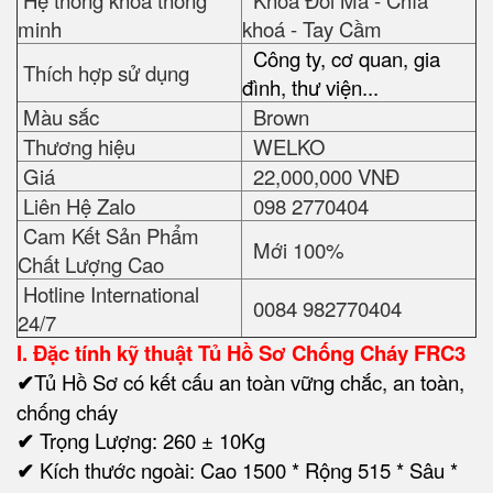
Hệ thống khóa thông
Khoá Đổi Mã - Chìa
minh
khoá - Tay Cầm
Công ty, cơ quan, gia
Thích hợp sử dụng
đình, thư viện...
Màu sắc
Brown
Thương hiệu
WELKO
Giá
22,000,000 VNĐ
Liên Hệ Zalo
098 2770404
Cam Kết Sản Phẩm
Mới 100%
Chất Lượng Cao
Hotline International
0084 982770404
24/7
I. Đặc tính kỹ thuật
Tủ Hồ Sơ Chống Cháy FRC3
✔
Tủ Hồ Sơ có kết cấu an toàn vững chắc, an toàn,
chống cháy
✔
Trọng Lượng: 260 ± 10Kg
✔
Kích thước ngoài: Cao 1500 * Rộng 515 * Sâu *