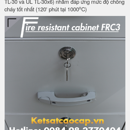
TL-30 và UL TL-30x6) nhằm đáp ứng mức độ chống
o
cháy tốt nhất (120' phút tại 1000
C)