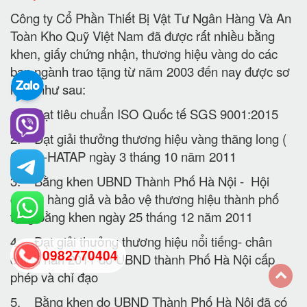
Công ty Cổ Phần Thiết Bị Vật Tư Ngân Hàng Và An
Toàn Kho Quỹ Việt Nam đã được rất nhiều bằng
khen, giấy chứng nhận, thương hiệu vàng do các
ban ngành trao tặng từ năm 2003 đến nay được sơ
lược như sau:
1. Đạt tiêu chuẩn ISO Quốc tế SGS 9001:2015
2. Đạt giải thưởng thương hiệu vàng thăng long (
QĐ16-HATAP ngày 3 tháng 10 năm 2011
3. Bằng khen UBND Thành Phố Hà Nội - Hội
chống hàng giả và bảo vệ thương hiệu thành phố
tặng bằng khen ngày 25 tháng 12 năm 2011
4. Đạt giải thưởng thương hiệu nổi tiếng- chân
0982770404
chính năn 2011 do UBND thành Phố Hà Nội cấp
phép và chỉ đạo
back
5. Bằng khen do UBND Thành Phố Hà Nội đã có