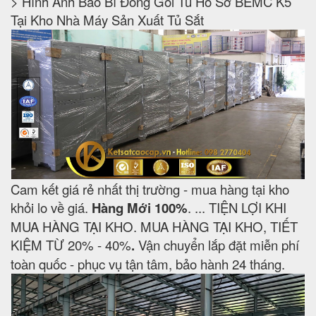
> Hình Ảnh Bao Bì Đóng Gói Tủ Hồ Sơ BEMC K5
Tại Kho Nhà Máy Sản Xuất Tủ Sắt
Cam kết giá rẻ nhất thị trường - mua hàng tại kho
khỏi lo về giá.
Hàng Mới 100%
. ... TIỆN LỢI KHI
MUA HÀNG TẠI KHO. MUA HÀNG TẠI KHO, TIẾT
KIỆM TỪ 20% - 40%
.
Vận chuyển lắp đặt miễn phí
toàn quốc - phục vụ tận tâm, bảo hành 24 tháng.