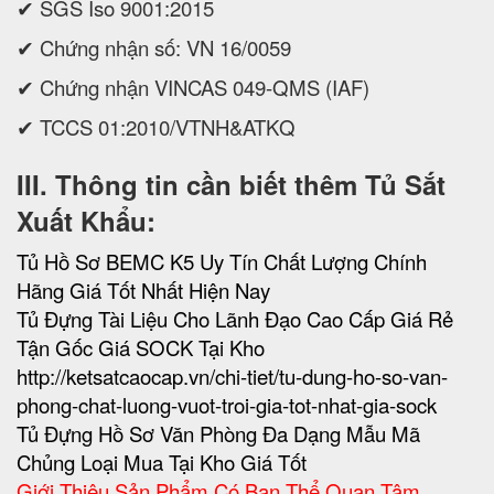
✔ SGS Iso 9001:2015
✔ Chứng nhận số: VN 16/0059
✔ Chứng nhận VINCAS 049-QMS (IAF)
✔ TCCS 01:2010/VTNH&ATKQ
III. Thông tin cần biết thêm Tủ Sắt
Xuất Khẩu:
Tủ Hồ Sơ BEMC K5 Uy Tín Chất Lượng Chính
Hãng Giá Tốt Nhất Hiện Nay
Tủ Đựng Tài Liệu Cho Lãnh Đạo Cao Cấp Giá Rẻ
Tận Gốc Giá SOCK Tại Kho
http://ketsatcaocap.vn/chi-tiet/tu-dung-ho-so-van-
phong-chat-luong-vuot-troi-gia-tot-nhat-gia-sock
Tủ Đựng Hồ Sơ Văn Phòng Đa Dạng Mẫu Mã
Chủng Loại Mua Tại Kho Giá Tốt
Giới Thiệu Sản Phẩm Có Bạn Thể Quan Tâm