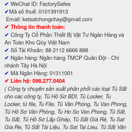
✔
WeChat ID: FactorySafes
✔
Mã số thuế: 0101391913
Email: ketsatchongchay@gmail.com
✔
Thông tin thanh toán:
✔
Công Ty Cổ Phần Thiết Bị Vật Tư Ngân Hàng và
An Toàn Kho Qũy Việt Nam
✔
Số Tài Khoản: 88 2112 6666 888
✔
Ngân hàng: Ngân hàng TMCP Quân Đội - Chi
nhánh Tây Hà Nội
✔
Mã Ngân Hàng: 01311001
✔
Liên hệ: 098.277.0404
( Công ty chuyên sản xuất phân phối các loại Tủ Sắt
cho các công ty, Tủ Hồ Sơ BDI, Tủ Locker, Tu
Locker, tủ file, Tu File, Tủ Văn Phòng, Tu Van Phong,
Tủ Hồ Sơ Văn Phòng, Tu Ho So Van Phong, Tủ Sắt,
Tu Sắt, Tủ Hồ Sơ Lắp Ghép, Tủ Sắt Giá Rẻ, Tu Sat
Gia Re, Tủ Sắt Tài Liệu, Tu Sat Tai Lieu, Tủ Sắt Văn