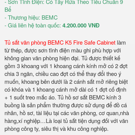
- Sơn Tĩnh Điện: Có Tẩy Rửa Theo Tiêu Chuẩn 9
Bể
- Thương hiệu: BEMC
- Giá liên hệ toàn quốc:
4.200.000 VNĐ
Tủ sắt văn phòng BEMC K5 Fire Safe Cabinet
làm
từ thép, được sơn tĩnh điện màu ghi phù hợp với
không gian văn phòng hiện đại. Tủ được thiết kế
gồm 3 khoang với 1 khoang cánh kính mở có 2 đợt
chia 3 ngăn, chiều cao đợt có thể thay đổi theo ý
muốn, khoang bên dưới là 2 cánh sắt mở riêng biệt
có khóa và 1 khoang cánh mở dài có 1 đợt cố định
+ 1 suốt treo mắc áo. Tủ hồ sơ sắt BEMC kính 3
buồng là sản phẩm thường được sử dụng để đồ cá
nhân, hồ sơ, tài liệu tại các văn phòng, cơ quan,nhà
hàng,xí nghiệp…Là loại tủ sắt tiện dụng đối với văn
phòng công ty, siêu thị và khu công nghiệp.