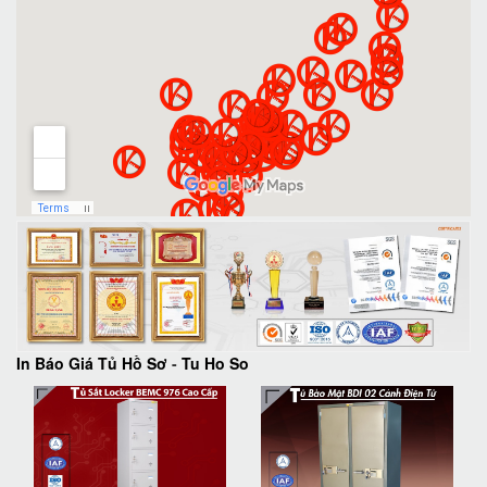
In Báo Giá Tủ Hồ Sơ
-
Tu Ho So