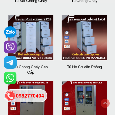
Tu Sat Chong Chay
Tủ Chống Cháy
Tủ Chống Cháy Cao
Tủ Hồ Sơ văn Phòng
Cấp
0982770404
back