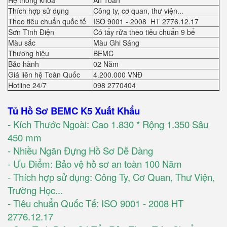
Hệ thống khoá
An Toàn
Thích hợp sử dụng
Công ty, cơ quan, thư viện...
Theo tiêu chuẩn quốc tế
ISO 9001 - 2008 HT 2776.12.17
Sơn Tĩnh Điện
Có tẩy rửa theo tiêu chuẩn 9 bể
Màu sắc
Màu Ghi Sáng
Thương hiệu
BEMC
Bảo hành
02 Năm
Giá liên hệ Toàn Quốc
4.200.000 VNĐ
Hotline 24/7
098 2770404
Tủ Hồ Sơ BEMC K5 Xuất Khẩu
- Kích Thước Ngoài: Cao 1.830 * Rộng 1.350 Sâu
450 mm
- Nhiều Ngăn Đựng Hồ Sơ Dễ Dàng
- Ưu Điểm: Bảo vệ hồ sơ an toàn 100 Năm
- Thích hợp sử dụng: Công Ty, Cơ Quan, Thư Viện,
Trường Học...
- Tiêu chuẩn Quốc Tế: ISO 9001 - 2008 HT
2776.12.17