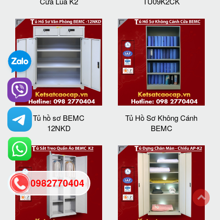
Cửa Lùa K2
TU09K2CK
Tủ hồ sơ BEMC
Tủ Hồ Sơ Không Cánh
12NKD
BEMC
0982770404
back