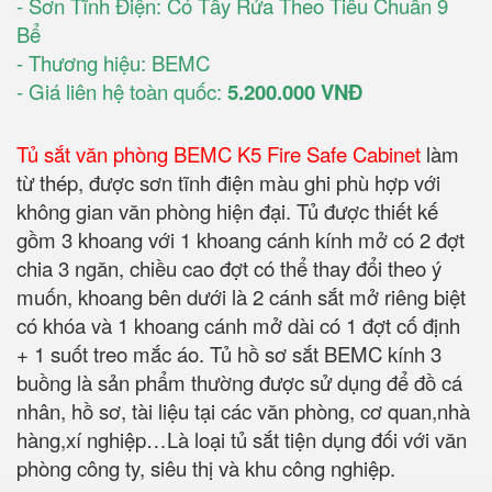
- Sơn Tĩnh Điện: Có Tẩy Rửa Theo Tiêu Chuẩn 9
Bể
- Thương hiệu: BEMC
- Giá liên hệ toàn quốc:
5.200.000 VNĐ
Tủ sắt văn phòng BEMC K5 Fire Safe Cabinet
làm
từ thép, được sơn tĩnh điện màu ghi phù hợp với
không gian văn phòng hiện đại. Tủ được thiết kế
gồm 3 khoang với 1 khoang cánh kính mở có 2 đợt
chia 3 ngăn, chiều cao đợt có thể thay đổi theo ý
muốn, khoang bên dưới là 2 cánh sắt mở riêng biệt
có khóa và 1 khoang cánh mở dài có 1 đợt cố định
+ 1 suốt treo mắc áo. Tủ hồ sơ sắt BEMC kính 3
buồng là sản phẩm thường được sử dụng để đồ cá
nhân, hồ sơ, tài liệu tại các văn phòng, cơ quan,nhà
hàng,xí nghiệp…Là loại tủ sắt tiện dụng đối với văn
phòng công ty, siêu thị và khu công nghiệp.