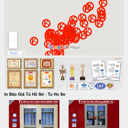
In Báo Giá Tủ Hồ Sơ
-
Tu Ho So