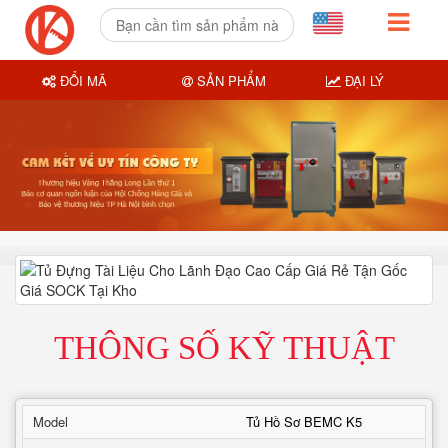
ĐỔI MÃ
SẢN PHẨM
ĐẠI LÝ
THÔNG SỐ KỸ THUẬT
Model
Tủ Hồ Sơ BEMC K5