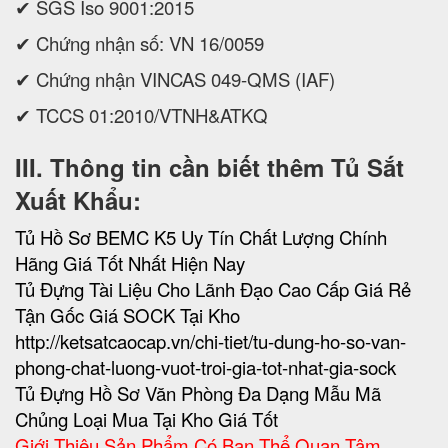
✔ SGS Iso 9001:2015
✔ Chứng nhận số: VN 16/0059
✔ Chứng nhận VINCAS 049-QMS (IAF)
✔ TCCS 01:2010/VTNH&ATKQ
III. Thông tin cần biết thêm Tủ Sắt
Xuất Khẩu:
Tủ Hồ Sơ BEMC K5 Uy Tín Chất Lượng Chính
Hãng Giá Tốt Nhất Hiện Nay
Tủ Đựng Tài Liệu Cho Lãnh Đạo Cao Cấp Giá Rẻ
Tận Gốc Giá SOCK Tại Kho
http://ketsatcaocap.vn/chi-tiet/tu-dung-ho-so-van-
phong-chat-luong-vuot-troi-gia-tot-nhat-gia-sock
Tủ Đựng Hồ Sơ Văn Phòng Đa Dạng Mẫu Mã
Chủng Loại Mua Tại Kho Giá Tốt
Giới Thiệu Sản Phẩm Có Bạn Thể Quan Tâm