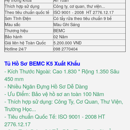
Hệ thống khoá
An Toàn
Thích hợp sử dụng
Công ty, cơ quan, thư viện...
Theo tiêu chuẩn quốc tế
ISO 9001 - 2008 HT 2776.12.17
Sơn Tĩnh Điện
Có tẩy rửa theo tiêu chuẩn 9 bể
Màu sắc
Màu Ghi Sáng
Thương hiệu
BEMC
Bảo hành
02 Năm
Giá liên hệ Toàn Quốc
5.200.000 VNĐ
Hotline 24/7
098 2770404
Tủ Hồ Sơ BEMC K5 Xuất Khẩu
- Kích Thước Ngoài: Cao 1.830 * Rộng 1.350 Sâu
450 mm
- Nhiều Ngăn Đựng Hồ Sơ Dễ Dàng
- Ưu Điểm: Bảo vệ hồ sơ an toàn 100 Năm
- Thích hợp sử dụng: Công Ty, Cơ Quan, Thư Viện,
Trường Học...
- Tiêu chuẩn Quốc Tế: ISO 9001 - 2008 HT
2776.12.17