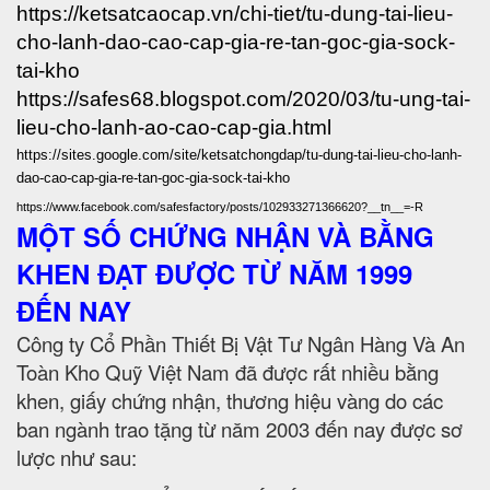
https://ketsatcaocap.vn/chi-tiet/tu-dung-tai-lieu-
cho-lanh-dao-cao-cap-gia-re-tan-goc-gia-sock-
tai-kho
https://safes68.blogspot.com/2020/03/tu-ung-tai-
lieu-cho-lanh-ao-cao-cap-gia.html
https://sites.google.com/site/ketsatchongdap/tu-dung-tai-lieu-cho-lanh-
dao-cao-cap-gia-re-tan-goc-gia-sock-tai-kho
https://www.facebook.com/safesfactory/posts/102933271366620?__tn__=-R
MỘT SỐ CHỨNG NHẬN VÀ BẰNG
KHEN ĐẠT ĐƯỢC TỪ NĂM 1999
ĐẾN NAY
Công ty Cổ Phần Thiết Bị Vật Tư Ngân Hàng Và An
Toàn Kho Quỹ Việt Nam đã được rất nhiều bằng
khen, giấy chứng nhận, thương hiệu vàng do các
ban ngành trao tặng từ năm 2003 đến nay được sơ
lược như sau: