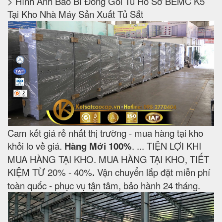
> Hình Ảnh Bao Bì Đóng Gói Tủ Hồ Sơ BEMC K5
Tại Kho Nhà Máy Sản Xuất Tủ Sắt
Cam kết giá rẻ nhất thị trường - mua hàng tại kho
khỏi lo về giá.
Hàng Mới 100%
. ... TIỆN LỢI KHI
MUA HÀNG TẠI KHO. MUA HÀNG TẠI KHO, TIẾT
KIỆM TỪ 20% - 40%
.
Vận chuyển lắp đặt miễn phí
toàn quốc - phục vụ tận tâm, bảo hành 24 tháng.