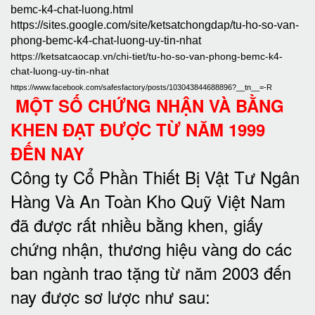
bemc-k4-chat-luong.html
https://sites.google.com/site/ketsatchongdap/tu-ho-so-van-
phong-bemc-k4-chat-luong-uy-tin-nhat
https://ketsatcaocap.vn/chi-tiet/tu-ho-so-van-phong-bemc-k4-
chat-luong-uy-tin-nhat
https://www.facebook.com/safesfactory/posts/103043844688896?__tn__=-R
MỘT SỐ CHỨNG NHẬN VÀ BẰNG
KHEN ĐẠT ĐƯỢC TỪ NĂM 1999
ĐẾN NAY
Công ty Cổ Phần Thiết Bị Vật Tư Ngân
Hàng Và An Toàn Kho Quỹ Việt Nam
đã được rất nhiều bằng khen, giấy
chứng nhận, thương hiệu vàng do các
ban ngành trao tặng từ năm 2003 đến
nay được sơ lược như sau: