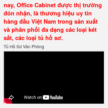
nay,
Office Cabinet
được thị trường
đón nhận, là thương hiệu uy tín
hàng đầu Việt Nam trong sản xuất
và phân phối đa dạng các loại két
sắt, các loại tủ hồ sơ.
Tủ Hồ Sơ Văn Phòng