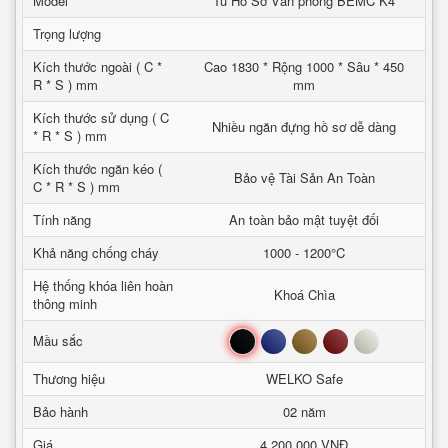
Model
Tủ Hồ Sơ Văn phòng BEMC K4
Trọng lượng
Kích thước ngoài ( C *
Cao 1830 * Rộng 1000 * Sâu * 450
R * S ) mm
mm
Kích thước sử dụng ( C
Nhiều ngăn đựng hồ sơ dễ dàng
* R * S ) mm
Kích thước ngăn kéo (
Bảo vệ Tài Sản An Toàn
C * R * S ) mm
Tính năng
An toàn bảo mật tuyệt đối
Khả năng chống cháy
1000 - 1200°C
Hệ thống khóa liên hoàn
Khoá Chìa
thông minh
Đen
Xanh
Nâu
Đỏ
Trắng
Mầu sắc
Thương hiệu
WELKO Safe
Bảo hành
02 năm
Giá
4,200,000 VNĐ