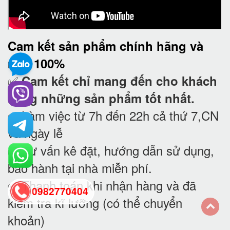
Cam kết
sản phẩm chính hãng và
mới 100%
✅
Cam kết
chỉ mang đến cho khách
hàng những sản phẩm tốt nhất.
✅ Làm việc từ 7h đến 22h cả thứ 7,CN
và ngày lễ
✅ Tư vấn kê đặt, hướng dẫn sử dụng,
bảo hành tại nhà
miễn phí.
✅ Thanh toán khi nhận hàng và đã
0982770404
kiểm tra kĩ lưỡng (có thể chuyển
khoản)
back