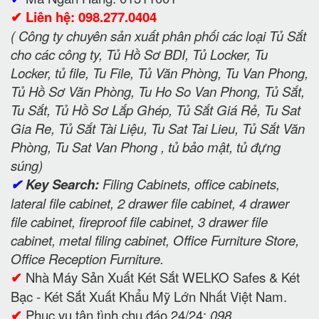
✔
Liên hệ: 098.277.0404
( Công ty chuyên sản xuất phân phối các loại Tủ Sắt
cho các công ty, Tủ Hồ Sơ BDI, Tủ Locker, Tu
Locker, tủ file, Tu File, Tủ Văn Phòng, Tu Van Phong,
Tủ Hồ Sơ Văn Phòng, Tu Ho So Van Phong, Tủ Sắt,
Tu Sắt, Tủ Hồ Sơ Lắp Ghép, Tủ Sắt Giá Rẻ, Tu Sat
Gia Re, Tủ Sắt Tài Liệu, Tu Sat Tai Lieu, Tủ Sắt Văn
Phòng, Tu Sat Van Phong , tủ bảo mật, tủ đựng
súng)
✔
Key Search:
Filing Cabinets, office cabinets,
lateral file cabinet, 2 drawer file cabinet, 4 drawer
file cabinet, fireproof file cabinet, 3 drawer file
cabinet, metal filing cabinet, Office Furniture Store,
Office Reception Furniture.
✔
Nhà Máy Sản Xuất Két Sắt WELKO Safes & Két
Bạc - Két Sắt Xuất Khẩu Mỹ Lớn Nhất Việt Nam.
✔
Phục vụ tận tình chu đáo 24/24:
098