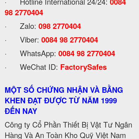
· Hotline International 24/24:
0084
98 2770404
· Zalo:
098 2770404
· Viber:
0084 98 2770404
· WhatsApp:
0084 98 2770404
· WeChat ID:
FactorySafes
MỘT SỐ CHỨNG NHẬN VÀ BẰNG
KHEN ĐẠT ĐƯỢC TỪ NĂM 1999
ĐẾN NAY
Công ty Cổ Phần Thiết Bị Vật Tư Ngân
Hàng Và An Toàn Kho Quỹ Việt Nam