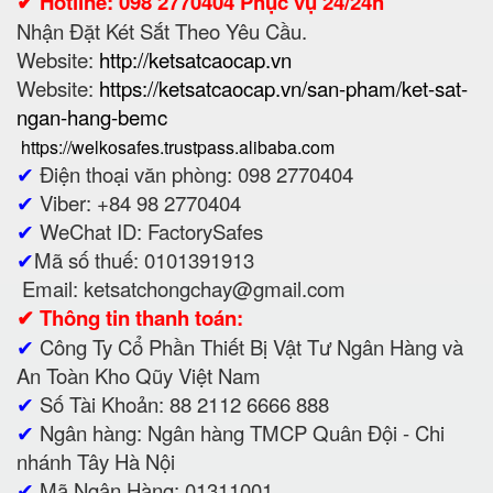
✔ Hotline: 098 2770404 Phục vụ 24/24h
Nhận Đặt Két Sắt Theo Yêu Cầu.
Website:
http://ketsatcaocap.vn
Website:
https://ketsatcaocap.vn/san-pham/ket-sat-
ngan-hang-bemc
https://welkosafes.trustpass.alibaba.com
✔
Điện thoại văn phòng: 098 2770404
✔
Viber: +84 98 2770404
✔
WeChat ID: FactorySafes
✔
Mã số thuế: 0101391913
Email: ketsatchongchay@gmail.com
✔
Thông tin thanh toán:
✔
Công Ty Cổ Phần Thiết Bị Vật Tư Ngân Hàng và
An Toàn Kho Qũy Việt Nam
✔
Số Tài Khoản: 88 2112 6666 888
✔
Ngân hàng: Ngân hàng TMCP Quân Đội - Chi
nhánh Tây Hà Nội
✔
Mã Ngân Hàng: 01311001