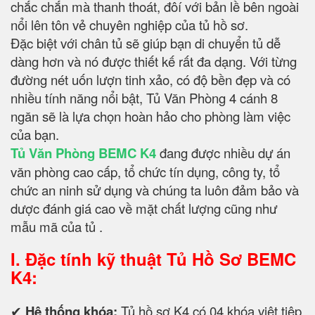
chắc chắn mà thanh thoát, đôí với bản lề bên ngoài
nổi lên tôn vẻ chuyên nghiệp của tủ hồ sơ.
Đặc biệt với chân tủ sẽ giúp bạn di chuyển tủ dễ
dàng hơn và nó được thiết kế rất đa dạng. Với từng
đường nét uốn lượn tinh xảo, có độ bền đẹp và có
nhiều tính năng nổi bật, Tủ Văn Phòng 4 cánh 8
ngăn sẽ là lựa chọn hoàn hảo cho phòng làm việc
của bạn.
Tủ Văn Phòng BEMC K4
đang được nhiều dự án
văn phòng cao cấp, tổ chức tín dụng, công ty, tổ
chức an ninh sử dụng và chúng ta luôn đảm bảo và
dược đánh giá cao về mặt chất lượng cũng như
mẫu mã của tủ .
I. Đặc tính kỹ thuật
Tủ Hồ Sơ BEMC
K4:
✔
Hệ thống khóa:
Tủ hồ sơ K4 có 04 khóa việt tiệp