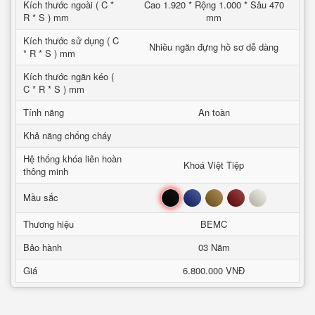
Kích thước ngoài ( C *
Cao 1.920 * Rộng 1.000 * Sâu 470
R * S ) mm
mm
Kích thước sử dụng ( C
Nhiều ngăn đựng hồ sơ dễ dàng
* R * S ) mm
Kích thước ngăn kéo (
C * R * S ) mm
Tính năng
An toàn
Khả năng chống cháy
Hệ thống khóa liên hoàn
Khoá Việt Tiệp
thông minh
Đen
Xanh
Nâu
Đỏ
Trắng
Mầu sắc
Thương hiệu
BEMC
Bảo hành
03 Năm
Giá
6.800.000 VNĐ