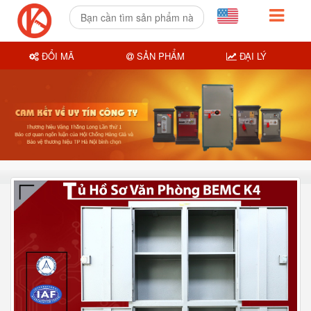
ĐỔI MÃ
SẢN PHẨM
ĐẠI LÝ