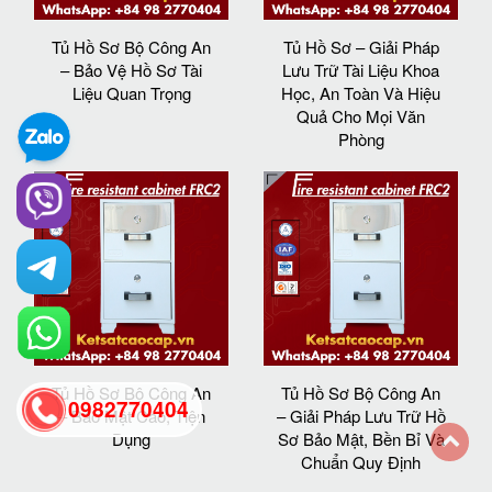
Tủ Hồ Sơ Bộ Công An
Tủ Hồ Sơ – Giải Pháp
– Bảo Vệ Hồ Sơ Tài
Lưu Trữ Tài Liệu Khoa
Liệu Quan Trọng
Học, An Toàn Và Hiệu
Quả Cho Mọi Văn
Phòng
Tủ Hồ Sơ Bộ Công An
Tủ Hồ Sơ Bộ Công An
0982770404
– Bảo Mật Cao, Tiện
– Giải Pháp Lưu Trữ Hồ
Dụng
Sơ Bảo Mật, Bền Bỉ Và
Chuẩn Quy Định
back