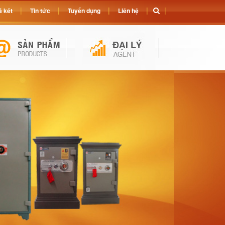
 két
Tin tức
Tuyển dụng
Liên hệ