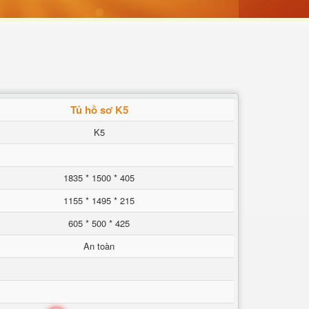
Tủ hồ sơ K5
K5
1835 * 1500 * 405
1155 * 1495 * 215
605 * 500 * 425
An toàn