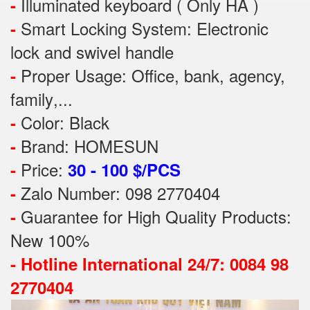
Illuminated keyboard ( Only HA )
-
Smart Locking System: Electronic
-
lock and swivel handle
Proper Usage:
Office, bank, agency,
-
family
,...
Color: Black
-
Brand: HOMESUN
-
Price:
-
30 - 100 $/PCS
Zalo Number: 098 2770404
-
Guarantee for High Quality Products:
-
New 100%
-
Hotline International 24/7: 0084 98
2770404