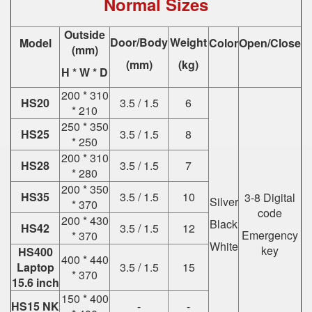
Normal Sizes
Outside
Door/Body
Weight
Model
Color
Open/Close
(mm)
(mm)
(kg)
H * W * D
200 * 310
HS20
3.5 / 1.5
6
* 210
250 * 350
HS25
3.5 / 1.5
8
* 250
200 * 310
HS28
3.5 / 1.5
7
* 280
200 * 350
HS35
3.5 / 1.5
10
3-8 Digital
Silver
* 370
code
200 * 430
Black
HS42
3.5 / 1.5
12
Emergency
* 370
White
key
HS400
400 * 440
Laptop
3.5 / 1.5
15
* 370
15.6 inch
150 * 400
HS15 NK
-
-