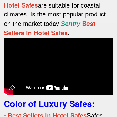
Hotel Safes
are suitable for coastal
climates.
Is the most popular product
Best
on the market today
Sentry
Sellers In Hotel Safes
.
Color of Luxury Safes
:
•
Safes
Best Sellers In Hotel Safes