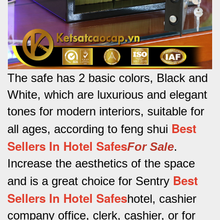
The safe has 2 basic colors, Black and
White, which are luxurious and elegant
tones for modern interiors, suitable for
Best
all ages, according to feng shui
Sellers In Hotel Safes
For Sale
.
Increase the aesthetics of the space
Best
and is a great choice for Sentry
Sellers In Hotel Safes
hotel, cashier
company office, clerk, cashier, or for