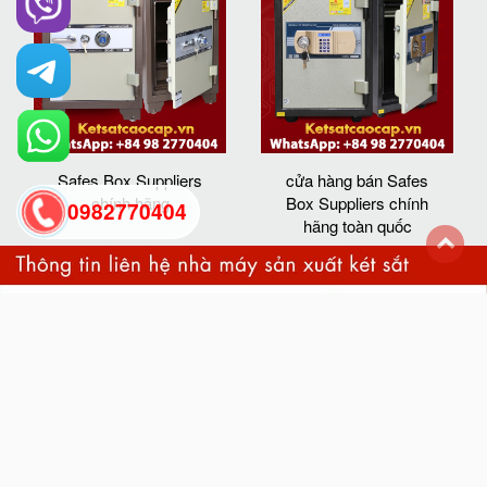
Safes Box Suppliers
cửa hàng bán Safes
chính hãng
Box Suppliers chính
0982770404
hãng toàn quốc
back
to
top