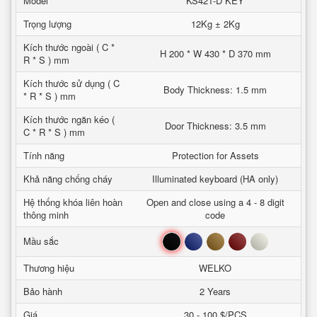
Model
KS421-D KEY
Trọng lượng
12Kg ± 2Kg
Kích thước ngoài ( C *
H 200 * W 430 * D 370 mm
R * S ) mm
Kích thước sử dụng ( C
Body Thickness: 1.5 mm
* R * S ) mm
Kích thước ngăn kéo (
Door Thickness: 3.5 mm
C * R * S ) mm
Tính năng
Protection for Assets
Khả năng chống cháy
Illuminated keyboard (HA only)
Hệ thống khóa liên hoàn
Open and close using a 4 - 8 digit
thông minh
code
Đen
Xanh
Nâu
Đỏ
Trắng
Mầu sắc
Thương hiệu
WELKO
Bảo hành
2 Years
Giá
30 - 100 $/PCS