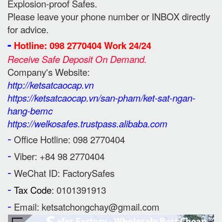
Explosion-proof Safes.
Please leave your phone number or INBOX directly
for advice.
-
Hotline: 098 2770404 Work 24/24
Receive Safe Deposit On Demand.
Company's Website:
http://ketsatcaocap.vn
https://ketsatcaocap.vn/san-pham/ket-sat-ngan-
hang-bemc
https://welkosafes.trustpass.alibaba.com
-
Office Hotline: 098 2770404
-
Viber: +84 98 2770404
-
WeChat ID: FactorySafes
-
Tax Code
: 0101391913
-
Email: ketsatchongchay@gmail.com