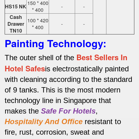
150 * 400
HS15 NK
-
-
* 400
Cash
100 * 420
Drawer
-
-
* 400
TN10
Painting Technology:
Best Sellers In
The outer shell of the
Hotel Safes
is electrostatically painted
with cleaning according to the standard
of 9 tanks.
This is the most modern
technology line in Singapore that
makes the
Safe For Hotels
,
Hospitality And Office
resistant to
fire, rust, corrosion, sweat and