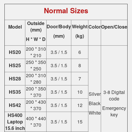
Normal Sizes
Outside
Door/Body
Weight
Model
Color
Open/Close
(mm)
(mm)
(kg)
H * W * D
200 * 310
HS20
3.5 / 1.5
6
* 210
250 * 350
HS25
3.5 / 1.5
8
* 250
200 * 310
HS28
3.5 / 1.5
7
* 280
200 * 350
HS35
3.5 / 1.5
10
3-8 Digital
Silver
* 370
code
200 * 430
Black
HS42
3.5 / 1.5
12
Emergency
* 370
White
key
HS400
400 * 440
Laptop
3.5 / 1.5
15
* 370
15.6 inch