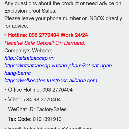
Any questions about the product or need advice on
Explosion-proof Safes.
Please leave your phone number or INBOX directly
for advice.
-
Hotline: 098 2770404 Work 24/24
Receive Safe Deposit On Demand.
Company's Website:
http://ketsatcaocap.vn
https://ketsatcaocap.vn/san-pham/ket-sat-ngan-
hang-bemc
https://welkosafes.trustpass.alibaba.com
-
Office Hotline: 098 2770404
-
Viber: +84 98 2770404
-
WeChat ID: FactorySafes
-
Tax Code
: 0101391913
-
Email: ketsatchongchay@gmail.com