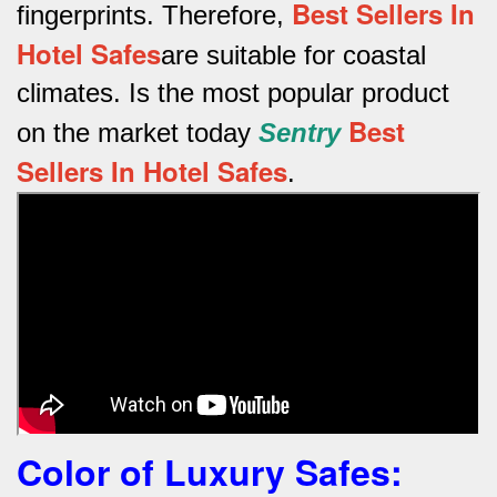
Best Sellers In
fingerprints.
Therefore,
Hotel Safes
are suitable for coastal
climates.
Is the most popular product
Best
on the market today
Sentry
Sellers In Hotel Safes
.
Color of Luxury Safes
: