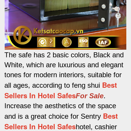
The safe has 2 basic colors, Black and
White, which are luxurious and elegant
tones for modern interiors, suitable for
Best
all ages, according to feng shui
Sellers In Hotel Safes
For Sale
.
Increase the aesthetics of the space
Best
and is a great choice for Sentry
Sellers In Hotel Safes
hotel, cashier