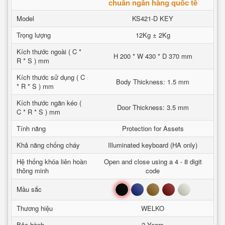
chuẩn ngân hàng quốc tế
Model
KS421-D KEY
Trọng lượng
12Kg ± 2Kg
Kích thước ngoài ( C *
H 200 * W 430 * D 370 mm
R * S ) mm
Kích thước sử dụng ( C
Body Thickness: 1.5 mm
* R * S ) mm
Kích thước ngăn kéo (
Door Thickness: 3.5 mm
C * R * S ) mm
Tính năng
Protection for Assets
Khả năng chống cháy
Illuminated keyboard (HA only)
Hệ thống khóa liên hoàn
Open and close using a 4 - 8 digit
thông minh
code
Đen
Xanh
Nâu
Đỏ
Trắng
Mầu sắc
Thương hiệu
WELKO
Bảo hành
2 Years