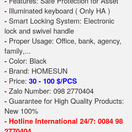
Features:
Safe Protection
for
Asset
-
Illuminated keyboard ( Only HA )
-
Smart Locking System: Electronic
-
lock and swivel handle
Proper Usage:
Office, bank, agency,
-
family
,...
Color: Black
-
Brand: HOMESUN
-
Price:
-
30 - 100 $/PCS
Zalo Number: 098 2770404
-
Guarantee for High Quality Products:
-
New 100%
-
Hotline International 24/7: 0084 98
2770404