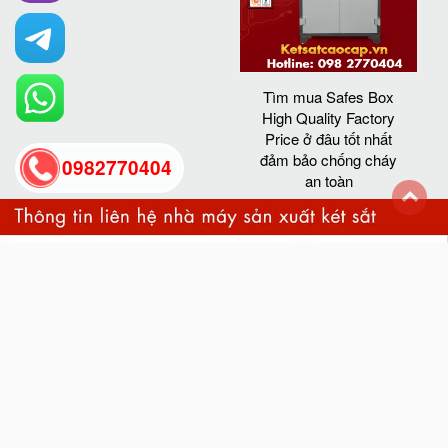
Tìm mua Safes Box
High Quality Factory
Price ở đâu tốt nhất
đảm bảo chống cháy
0982770404
an toàn
back
to
top