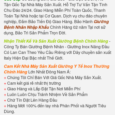
Tận Gốc Tại Nhà Máy Sản Xuất. Hỗ Trợ Tư Vấn Tận Tình
Chu Đáo 24/24. Giao Hàng Miễn Phí Toàn Quốc, Thanh
Toán Tại Nhà hoặc tại Cơ Quan. Dịch vụ chu đáo chuyên
nghiệp, Đảm Bảo Tiến Độ Giao Hàng. Bảo Hành
Giường
Bệnh Nhân Nhập Khẩu
Chính Hãng 02 năm Tại nơi sử
dụng, Bảo Trì Sản Phẩm Trọn Đời.
Nhận Thiết Kế Và Sản Xuất
Giường Bệnh Chính Hãng
-
Công Ty Bán Giường Bệnh Nhân
-
Giường Inox Nâng Đầu
Có Lan Can
Theo Yêu Cầu Riêng với Dây chuyền sản xuất
Italy Hiện Đại Bậc nhất Thế Giới.
Cam Kết Nhà Máy Sản Xuất
Giường Y Tế Inox Thường
Chính Hãng
Lớn Nhất Đông Nam Á:
+
Chúng Tôi Chỉ Bán Với Giá Gốc Nhà Máy Sản Xuất.
+
Cam kết giá rẻ nhất thị trường
+
Giao Hàng và Lắp Đặt Tận Nơi Miễn Phí
+
Luôn Luôn Chịu Tránh Nhiệm Về Sản Phẩm
+
Chữ Tín Đặt Lên Hàng Đầu
+
Hàng Mới 100% đến tay nhà Phân Phối và Người Tiêu
Dùng.