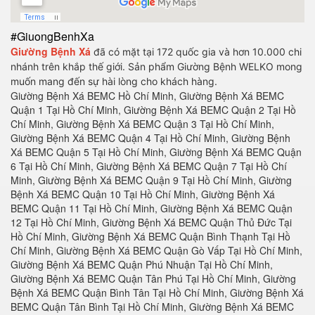
#GiuongBenhXa
Giường Bệnh Xá
đã có mặt tại 172 quốc gia và hơn 10.000 chi
nhánh trên khắp thế giới. Sản phẩm
Giường Bệnh
WELKO mong
muốn mang đến sự hài lòng cho khách hàng.
Giường Bệnh Xá BEMC Hồ Chí Minh, Giường Bệnh Xá BEMC Quận 1 Tại Hồ Chí Minh, Giường Bệnh Xá BEMC Quận 2 Tại Hồ Chí Minh, Giường Bệnh Xá BEMC Quận 3 Tại Hồ Chí Minh, Giường Bệnh Xá BEMC Quận 4 Tại Hồ Chí Minh, Giường Bệnh Xá BEMC Quận 5 Tại Hồ Chí Minh, Giường Bệnh Xá BEMC Quận 6 Tại Hồ Chí Minh, Giường Bệnh Xá BEMC Quận 7 Tại Hồ Chí Minh, Giường Bệnh Xá BEMC Quận 9 Tại Hồ Chí Minh, Giường Bệnh Xá BEMC Quận 10 Tại Hồ Chí Minh, Giường Bệnh Xá BEMC Quận 11 Tại Hồ Chí Minh, Giường Bệnh Xá BEMC Quận 12 Tại Hồ Chí Minh, Giường Bệnh Xá BEMC Quận Thủ Đức Tại Hồ Chí Minh, Giường Bệnh Xá BEMC Quận Bình Thạnh Tại Hồ Chí Minh, Giường Bệnh Xá BEMC Quận Gò Vấp Tại Hồ Chí Minh, Giường Bệnh Xá BEMC Quận Phú Nhuận Tại Hồ Chí Minh, Giường Bệnh Xá BEMC Quận Tân Phú Tại Hồ Chí Minh, Giường Bệnh Xá BEMC Quận Bình Tân Tại Hồ Chí Minh, Giường Bệnh Xá BEMC Quận Tân Bình Tại Hồ Chí Minh, Giường Bệnh Xá BEMC Hà Nội, Giường Bệnh Xá BEMC Quận Ba Đình Hà Nội, Giường Bệnh Xá BEMC Quận Hoàn Kiếm Hà Nội, Giường Bệnh Xá BEMC Quận Hai Bà Trưng Hà Nội, Giường Bệnh Xá BEMC Quận Đống Đa Hà Nội, Giường Bệnh Xá BEMC Quận Tây Hồ Hà Nội, Giường Bệnh Xá BEMC Quận Cầu Giấy Hà Nội, Giường Bệnh Xá BEMC Quận Thanh Xuân Hà Nội, Giường Bệnh Xá BEMC Quận Hoàng Mai Hà Nội, Giường Bệnh Xá BEMC Quận Long Biên Hà Nội, Giường Bệnh Xá BEMC Quận Bắc Từ Liêm Hà Nội, Giường Bệnh Xá BEMC Huyện Thanh Trì Hà Nội, Giường Bệnh Xá BEMC Huyện Gia Lâm Hà Nội, Giường Bệnh Xá BEMC Huyện Đông Anh Hà Nội, Giường Bệnh Xá BEMC Huyện Sóc Sơn Hà Nội, Giường Bệnh Xá BEMC Quận Hà Đông Hà Nội, Giường Bệnh Xá BEMC Thị xã Sơn Tây Hà Nội, Giường Bệnh Xá BEMC Huyện Ba Vì Hà Nội, Giường Bệnh Xá BEMC Huyện Phúc Thọ Hà Nội, Giường Bệnh Xá BEMC Huyện Thạch Thất Hà Nội, Giường Bệnh Xá BEMC Huyện Quốc Oai Hà Nội, Giường Bệnh Xá BEMC Huyện Chương Mỹ Hà Nội, Giường Bệnh Xá BEMC Huyện Đan Phượng Hà Nội, Giường Bệnh Xá BEMC Huyện Hoài Đức Hà Nội, Giường Bệnh Xá BEMC Huyện Thanh Oai Hà Nội, Giường Bệnh Xá BEMC Huyện Mỹ Đức Hà Nội, Giường Bệnh Xá BEMC Huyện Ứng Hoà Hà Nội, Giường Bệnh Xá BEMC Huyện Thường Tín Hà Nội, Giường Bệnh Xá BEMC Huyện Phú Xuyên Hà Nội, Giường Bệnh Xá BEMC Huyện Mê Linh Hà Nội, Giường Bệnh Xá BEMC Quận Nam Từ Liên Hà Nội, Giường Bệnh Xá BEMC An Giang, Giường Bệnh Xá BEMC Thành phố Long Xuyên Tỉnh An Giang, Giường Bệnh Xá BEMC Thành phố Châu Đốc Tỉnh An Giang, Giường Bệnh Xá BEMC Huyện An Phú Tỉnh An Giang, Giường Bệnh Xá BEMC Thị xã Tân Châu, Giường Bệnh Xá BEMC Huyện Phú Tân, Giường Bệnh Xá BEMC Huyện Châu Phú, Giường Bệnh Xá BEMC Huyện Tịnh Biên, Giường Bệnh Xá BEMC Huyện Tri Tôn, Giường Bệnh Xá BEMC Huyện Châu Thành Tỉnh An Giang, Giường Bệnh Xá BEMC Huyện Chợ Mới Tỉnh An Giang, Giường Bệnh Xá BEMC Huyện Thoại Sơn Tỉnh An Giang, Giường Bệnh Xá BEMC Vũng Tàu, Giường Bệnh Xá BEMC Thành phố Vũng Tàu Tại Bà Rịa - Vũng Tàu, Giường Bệnh Xá BEMC Thành phố Bà Rịa Tại Bà Rịa - Vũng Tàu, Giường Bệnh Xá BEMC Huyện Châu Đức Tại Bà Rịa - Vũng Tàu, Giường Bệnh Xá BEMC Huyện Xuyên Mộc Tại Bà Rịa - Vũng Tàu, Giường Bệnh Xá BEMC Huyện Long Điền Tại Bà Rịa - Vũng Tàu, Giường Bệnh Xá BEMC Huyện Đất Đỏ Tại Bà Rịa - Vũng Tàu, Giường Bệnh Xá BEMC Huyện Tân Thành Tại Bà Rịa - Vũng Tàu, Tỉnh Bà Rịa - Vũng Tàu Tại Bà Rịa - Vũng Tàu, Giường Bệnh Xá BEMC Bạc Liêu, Giường Bệnh Xá BEMC Thành phố Bạc Liêu Tại Bạc Liêu, Giường Bệnh Xá BEMC Huyện Hồng Dân Tại Bạc Liêu, Giường Bệnh Xá BEMC Huyện Phước Long Tại Bạc Liêu, Giường Bệnh Xá BEMC Huyện Vĩnh Lợi Tại Bạc Liêu, Giường Bệnh Xá BEMC Thị xã Giá Rai Tại Bạc Liêu, Giường Bệnh Xá BEMC Huyện Đông Hải Tại Bạc Liêu, Giường Bệnh Xá BEMC Huyện Hoà Bình Tại Bạc Liêu, Giường Bệnh Xá BEMC Bắc Kạn, Giường Bệnh Xá BEMC Thành Phố Bắc Kạn, Giường Bệnh Xá BEMC Huyện Pác Nặm Tại Bắc Kạn, Giường Bệnh Xá BEMC Huyện Ba Bể Tại Bắc Kạn, Giường Bệnh Xá BEMC Huyện Ngân Sơn Tại Bắc Kạn, Giường Bệnh Xá BEMC Huyện Bạch Thông Tại Bắc Kạn, Giường Bệnh Xá BEMC Huyện Chợ Đồn Tại Bắc Kạn, Giường Bệnh Xá BEMC Huyện Chợ Mới Tại Bắc Kạn, Huyện Na Rì Tại Bắc Kạn, Giường Bệnh Xá BEMC Bắc Giang, Giường Bệnh Xá BEMC Thành phố Bắc Giang, Giường Bệnh Xá BEMC Huyện Yên Thế Tại Bắc Giang, Giường Bệnh Xá BEMC Huyện Tân Yên Tại Bắc Giang, Giường Bệnh Xá BEMC Huyện Lạng Giang Tại Bắc Giang, Giường Bệnh Xá BEMC Huyện Lục Nam Tại Bắc Giang, Giường Bệnh Xá BEMC Huyện Mỏ Cày Bắc Tỉnh Bến Tre, Giường Bệnh Xá BEMC Bình Dương, Giường Bệnh Xá BEMC Tại Thành phố Thủ Dầu Một Tỉnh Bình Dương, Giường Bệnh Xá BEMC Tại Huyện Bàu Bàng Tỉnh Bình Dương, Giường Bệnh Xá BEMC Tại Huyện Dầu Tiếng Tỉnh Bình Dương, Giường Bệnh Xá BEMC Tại Thị xã Bến Cát Tỉnh Bình Dương, Giường Bệnh Xá BEMC Tại Huyện Phú Giáo Tỉnh Bình Dương, Giường Bệnh Xá BEMC Tại Thị xã Tân Uyên Tỉnh Bình Dương, Giường Bệnh Xá BEMC Tại Thị xã Dĩ An Tỉnh Bình Dương, Giường Bệnh Xá BEMC Tại Thị xã Thuận An Tỉnh Bình Dương, Giường Bệnh Xá BEMC Tại Huyện Bắc Tân Uyên Tỉnh Bình Dương, Giường Bệnh Xá BEMC Bình Định, Giường Bệnh Xá BEMC Tại Thành phố Qui Nhơn Tỉnh Bình Định, Giường Bệnh Xá BEMC Tại Huyện An Lão Tỉnh Bình Định, Giường Bệnh Xá BEMC Tại Huyện Hoài Nhơn Tỉnh Bình Định, Giường Bệnh Xá BEMC Tại Huyện Hoài Ân Tỉnh Bình Định, Giường Bệnh Xá BEMC Tại Huyện Phù Mỹ Tỉnh Bình Định, Giường Bệnh Xá BEMC Tại Huyện Vĩnh Thạnh Tỉnh Bình Định, Giường Bệnh Xá BEMC Tại Huyện Tây Sơn Tỉnh Bình Định, Giường Bệnh Xá BEMC Tại Huyện Phù Cát Tỉnh Bình Định, Giường Bệnh Xá BEMC Tại Thị xã An Nhơn Tỉnh Bình Định, Giường Bệnh Xá BEMC Tại Huyện Tuy Phước Tỉnh Bình Định, Giường Bệnh Xá BEMC Tại Huyện Vân Canh Tỉnh Bình Định, Giường Bệnh Xá BEMC Bình Phước, Giường Bệnh Xá BEMC Tại Thị xã Phước Long Tỉnh Bình Phước, Giường Bệnh Xá BEMC Tại Thị xã Đồng Xoài Tỉnh Bình Phước, Giường Bệnh Xá BEMC Tại Thị xã Bình Long Tỉnh Bình Phước, Giường Bệnh Xá BEMC Tại Huyện Bù Gia Mập Tỉnh Bình Phước, Giường Bệnh Xá BEMC Tại Huyện Lộc Ninh Tỉnh Bình Phước, Giường Bệnh Xá BEMC Tại Huyện Bù Đốp Tỉnh Bình Phước, Giường Bệnh Xá BEMC Tại Huyện Hớn Quản Tỉnh Bình Phước , Giường Bệnh Xá BEMC Tại Huyện Đồng Phú Tỉnh Bình Phước, Giường Bệnh Xá BEMC Tại Huyện Bù Đăng Tỉnh Bình Phước, Giường Bệnh Xá BEMC Tại Huyện Chơn Thành Tỉnh Bình Phước, ủ Hồ Sơ Chống Cháy Tại Huyện Phú Riềng Tỉnh Bình Phước, Giường Bệnh Xá BEMC Bình Thuận, Giường Bệnh Xá BEMC Tại Thành phố Phan Thiết Tỉnh Bình Thuận, Giường Bệnh Xá BEMC Tại Thị xã La Gi Tỉnh Bình Thuận, Giường Bệnh Xá BEMC Tại Huyện Tuy Phong Tỉnh Bình Thuận, Giường Bệnh Xá BEMC Tại Huyện Bắc Bình Tỉnh Bình Thuận, Giường Bệnh Xá BEMC Tại Huyện Hàm Thuận Bắc Tỉnh Bình Thuận, Giường Bệnh Xá BEMC Tại Huyện Hàm Thuận Nam Tỉnh Bình Thuận, Giường Bệnh Xá BEMC Tại Huyện Tánh Linh Tỉnh Bình Thuận, Giường Bệnh Xá BEMC Tại Huyện Đức Linh Tỉnh Bình Thuận, Giường Bệnh Xá BEMC Tại Huyện Hàm TânTỉnh Bình Thuận , Giường Bệnh Xá BEMC Tại Huyện Phú Quí Tỉnh Bình Thuận, Giường Bệnh Xá BEMC Cà Mau, Giường Bệnh Xá BEMC Tại Thành phố Cà Mau Tỉnh Càu Mau, Giường Bệnh Xá BEMC Tại Huyện U Minh Tỉnh Càu Mau, Giường Bệnh Xá BEMC Tại Huyện Thới Bình Tỉnh Càu Mau, Giường Bệnh Xá BEMC Tại Huyện Trần Văn Thời Tỉnh Càu Mau, Giường Bệnh Xá BEMC Tại Huyện Cái Nước Tỉnh Càu Mau, Giường Bệnh Xá BEMC Tại Huyện Đầm Dơi Tỉnh Càu Mau, Giường Bệnh Xá BEMC Tại Huyện Năm Căn Tỉnh Càu Mau, Giường Bệnh Xá BEMC Tại Huyện Phú Tân Tỉnh Càu Mau, Giường Bệnh Xá BEMC Tại Huyện Ngọc Hiển Tỉnh Càu Mau, Giường Bệnh Xá BEMC Cao Bằng, Giường Bệnh Xá BEMC Tại Thành phố Cao Bằng Tỉnh Cao Bằng, Giường Bệnh Xá BEMC Tại Huyện Bảo Lâm Tỉnh Cao Bằng, Giường Bệnh Xá BEMC Tại Huyện Bảo Lạc Tỉnh Cao Bằng, Giường Bệnh Xá BEMC Tại Huyện Thông Nông Tỉnh Cao Bằng, Giường Bệnh Xá BEMC Tại Huyện Hà Quảng Tỉnh Cao Bằng, Giường Bệnh Xá BEMC Tại Huyện Trà Lĩnh Tỉnh Cao Bằng, Giường Bệnh Xá BEMC Tại Huyện Trùng Khánh Tỉnh Cao Bằng, Giường Bệnh Xá BEMC Tại Huyện Hạ Lang Tỉnh Cao Bằng, Giường Bệnh Xá BEMC Tại Huyện Quảng Uyên Tỉnh Cao Bằng, Giường Bệnh Xá BEMC Tại Huyện Phục Hoà Tỉnh Cao Bằng, Giường Bệnh Xá BEMC Tại Huyện Hoà An Tỉnh Cao Bằng, Giường Bệnh Xá BEMC Tại Huyện Nguyên Bình Tỉnh Cao Bằng, Giường Bệnh Xá BEMC Tại Huyện Thạch An Tỉnh Cao Bằng, Giường Bệnh Xá BEMC Cần Thơ, Giường Bệnh Xá BEMC Tại Thành phố Cần Thơ Tỉnh Cần Thơ, Giường Bệnh Xá BEMC Tại Quận Ninh Kiều Tỉnh Cần Thơ, Giường Bệnh Xá BEMC Tại Quận Ô Môn Tỉnh Cần Thơ, Giường Bệnh Xá BEMC Tại Quận Bình Thuỷ Tỉnh Cần Thơ, Giường Bệnh Xá BEMC Tại Quận Cái Răng Tỉnh Cần Thơ, Giường Bệnh Xá BEMC Tại Quận Thốt Nốt Tỉnh Cần Thơ, Giường Bệnh Xá BEMC Tại Huyện Vĩnh Thạnh Tỉnh Cần Thơ, Giường Bệnh Xá BEMC Tại Huyện Cờ Đỏ Tỉnh Cần Thơ, Giường Bệnh Xá BEMC Tại Huyện Phong Điền Tỉnh Cần Thơ, Giường Bệnh Xá BEMC Tại Huyện Thới Lai Tỉnh Cần Thơ, Giường Bệnh Xá BEMC Đà Nẵng, Giường Bệnh Xá BEMC Tại Thành phố Đà Nẵng Tỉnh Đà Nẵng, Giường Bệnh Xá BEMC Tại Quận Liên Chiểu Tỉnh Đà Nẵng, Giường Bệnh Xá BEMC Tại Quận Thanh Khê Tỉnh Đà Nẵng, Giường Bệnh Xá BEMC Tại Quận Hải Châu Tỉnh Đà Nẵng, Giường Bệnh Xá BEMC Tại Quận Sơn Trà Tỉnh Đà Nẵng, Giường Bệnh Xá BEMC Tại Quận Ngũ Hành Sơn Tỉnh Đà Nẵng, Giường Bệnh Xá BEMC Tại Quận Cẩm Lệ Tỉnh Đà Nẵng, Giường Bệnh Xá BEMC TạiHuyện Hòa Vang Tỉnh Đà Nẵng, Giường Bệnh Xá BEMC Đắk Lắk, Giường Bệnh Xá BEMC Tại Thành phố Buôn Ma Thuột Tỉnh Đắk Lắk, Giường Bệnh Xá BEMC Tại Thị xã Buôn Hồ Tỉnh Đắk Lắk, Giường Bệnh Xá BEMC Tại Huyện Buôn Đôn Tỉnh Đắk Lắk, Giường Bệnh Xá BEMC Tại Huyện Cư Kuin Tỉnh Đắk Lắk, Giường Bệnh Xá BEMC Tại Huyện Cư M’gar Tỉnh Đắk Lắk, Giường Bệnh Xá BEMC Tại Huyện Ea H’leo Tỉnh Đắk Lắk, Giường Bệnh Xá BEMC Tại Huyện Ea Kar Tỉnh Đắk Lắk, Giường Bệnh Xá BEMC Đồng Nai, Giường Bệnh Xá BEMC Tại Thành phố Biên Hòa Tỉnh Đồng Nai, Giường Bệnh Xá BEMC Tại Thành phố Long Khánh Tỉnh Đồng Nai, Giường Bệnh Xá BEMC Tại Huyện Cẩm Mỹ Tỉnh Đồng Nai, Giường Bệnh Xá BEMC Tại Huyện Định Quán Tỉnh Đồng Nai, Giường Bệnh Xá BEMC Tại Huyện Long Thành Tỉnh Đồng Nai, Giường Bệnh Xá BEMC Tại Huyện Nhơn Trạch Tỉnh Đồng Nai, Giường Bệnh Xá BEMC Tại Huyện Tân Phú Tỉnh Đồng Nai, Giường Bệnh Xá BEMC Tại Huyện Thống Nhất Tỉnh Đồng Nai, Giường Bệnh Xá BEMC Tại Huyện Trảng Bom Tỉnh Đồng Nai, Giường Bệnh Xá BEMC Tại Huyện Vĩnh Cửu Tỉnh Đồng Nai, Giường Bệnh Xá BEMC T