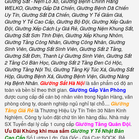
Giường Sắt - Nệm Lò Xo, Giường Bệnh Chính Hãng
WELKO, Giường Gấp Dã Chiến, Giường Bệnh Dã Chiến
Uy Tín, Giường Sắt Dã Chiến, Giường Y Tế Giảm Giá,
Giường Y Tế Cao Cấp, Giường Bộ Đội, Giường Xếp Quân
Đội, Giường Xếp Cách Ly Giá Rẻ, Giường Nệm Khung Sắt,
Giường Sắt Sơn Tĩnh Điện, Giường Xếp Khung Nhôm,
Giường Tầng Công Nhân, Giường Công Nhân, Giường
Sinh Viên, Giường Sắt Sinh Viên, Giường Sắt 2 Tầng,
Giường Sắt Đơn, Thanh Lý Giường Sinh Viên, Giường Sắt
2 Tầng Có Bàn Học, Giường Sắt 2 Tầng Đen Có Hộc,
Giường Tầng Nội Trú, Giường Tầng Ký Túc Xá, Giường Sắt
Hộp, Giường Bệnh Xá, Giường Bệnh Viện, Giường Nâng
Hạ Bệnh Nhân
.
Giường Sắt Hà Nội
là sản phẩm có độ an
toàn và bền bỉ theo thời gian.
Giường Gấp Văn Phòng
được cung cấp để cán bộ nhân viên trong Ngân Hàng, văn
phòng công ty, doanh nghiệp ngủ nghỉ tại chỗ....
Giường
Tầng Giá Rẻ
là Thương Hiệu Uy Tín Trên 30 Năm Kinh
Nghiệm. Công ty luôn đặt chữ tín lên hàng đầu. Nhà máy
SX Tuyển đại lý cấp 1 cung cấp
Giường Tầng Quân Đội
.
Ưu Đãi Khủng khi mua sắm
Giường Y Tế Nhật Bản
Cao Cấp
Số Lượng Lớn, Giá Gốc - Giá Cực SOCK, Rẻ