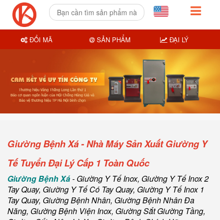
ĐỔI MÃ
SẢN PHẨM
ĐẠI LÝ
Giường Bệnh Xá - Nhà Máy Sản Xuất Giường Y
Tế Tuyển Đại Lý Cấp 1 Toàn Quốc
Giường Bệnh Xá
-
Giường Y Tế Inox
,
Giường Y Tế Inox 2
Tay Quay
,
Giường Y Tế Có Tay Quay
,
Giường Y Tế Inox 1
Tay Quay
,
Giường Bệnh Nhân
,
Giường Bệnh Nhân Đa
Năng, Giường Bệnh Viện Inox
,
Giường Sắt Giường Tầng
,