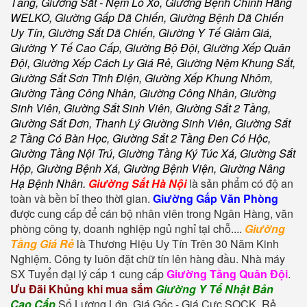
Tầng
,
Giường Sắt - Nệm Lò Xo, Giường Bệnh Chính Hãng
WELKO, Giường Gấp Dã Chiến, Giường Bệnh Dã Chiến
Uy Tín, Giường Sắt Dã Chiến, Giường Y Tế Giảm Giá,
Giường Y Tế Cao Cấp, Giường Bộ Đội, Giường Xếp Quân
Đội, Giường Xếp Cách Ly Giá Rẻ, Giường Nệm Khung Sắt,
Giường Sắt Sơn Tĩnh Điện, Giường Xếp Khung Nhôm,
Giường Tầng Công Nhân, Giường Công Nhân, Giường
Sinh Viên, Giường Sắt Sinh Viên, Giường Sắt 2 Tầng,
Giường Sắt Đơn, Thanh Lý Giường Sinh Viên, Giường Sắt
2 Tầng Có Bàn Học, Giường Sắt 2 Tầng Đen Có Hộc,
Giường Tầng Nội Trú, Giường Tầng Ký Túc Xá, Giường Sắt
Hộp, Giường Bệnh Xá, Giường Bệnh Viện, Giường Nâng
Hạ Bệnh Nhân
.
Giường Sắt Hà Nội
là sản phẩm có độ an
toàn và bền bỉ theo thời gian.
Giường Gấp Văn Phòng
được cung cấp để cán bộ nhân viên trong Ngân Hàng, văn
phòng công ty, doanh nghiệp ngủ nghỉ tại chỗ....
Giường
Tầng Giá Rẻ
là Thương Hiệu Uy Tín Trên 30 Năm Kinh
Nghiệm. Công ty luôn đặt chữ tín lên hàng đầu. Nhà máy
SX Tuyển đại lý cấp 1 cung cấp
Giường Tầng Quân Đội
.
Ưu Đãi Khủng khi mua sắm
Giường Y Tế Nhật Bản
Cao Cấp
Số Lượng Lớn, Giá Gốc - Giá Cực SOCK, Rẻ