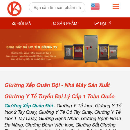
ĐỔI MÃ
SẢN PHẨM
ĐẠI LÝ
Giường Xếp Quân Đội - Nhà Máy Sản Xuất
Giường Y Tế Tuyển Đại Lý Cấp 1 Toàn Quốc
Giường Xếp Quân Đội
-
Giường Y Tế Inox
,
Giường Y Tế
Inox 2 Tay Quay
,
Giường Y Tế Có Tay Quay
,
Giường Y Tế
Inox 1 Tay Quay
,
Giường Bệnh Nhân
,
Giường Bệnh Nhân
Đa Năng, Giường Bệnh Viện Inox
,
Giường Sắt Giường