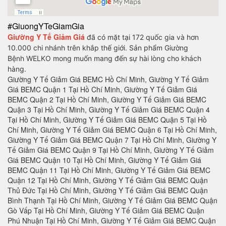
#GiuongYTeGiamGia
Giường Y Tế Giảm Giá
đã có mặt tại 172 quốc gia và hơn
10.000 chi nhánh trên khắp thế giới. Sản phẩm
Giường
Bệnh
WELKO mong muốn mang đến sự hài lòng cho khách
hàng.
Giường Y Tế Giảm Giá BEMC Hồ Chí Minh, Giường Y Tế Giảm Giá BEMC Quận 1 Tại Hồ Chí Minh, Giường Y Tế Giảm Giá BEMC Quận 2 Tại Hồ Chí Minh, Giường Y Tế Giảm Giá BEMC Quận 3 Tại Hồ Chí Minh, Giường Y Tế Giảm Giá BEMC Quận 4 Tại Hồ Chí Minh, Giường Y Tế Giảm Giá BEMC Quận 5 Tại Hồ Chí Minh, Giường Y Tế Giảm Giá BEMC Quận 6 Tại Hồ Chí Minh, Giường Y Tế Giảm Giá BEMC Quận 7 Tại Hồ Chí Minh, Giường Y Tế Giảm Giá BEMC Quận 9 Tại Hồ Chí Minh, Giường Y Tế Giảm Giá BEMC Quận 10 Tại Hồ Chí Minh, Giường Y Tế Giảm Giá BEMC Quận 11 Tại Hồ Chí Minh, Giường Y Tế Giảm Giá BEMC Quận 12 Tại Hồ Chí Minh, Giường Y Tế Giảm Giá BEMC Quận Thủ Đức Tại Hồ Chí Minh, Giường Y Tế Giảm Giá BEMC Quận Bình Thạnh Tại Hồ Chí Minh, Giường Y Tế Giảm Giá BEMC Quận Gò Vấp Tại Hồ Chí Minh, Giường Y Tế Giảm Giá BEMC Quận Phú Nhuận Tại Hồ Chí Minh, Giường Y Tế Giảm Giá BEMC Quận Tân Phú Tại Hồ Chí Minh, Giường Y Tế Giảm Giá BEMC Quận Bình Tân Tại Hồ Chí Minh, Giường Y Tế Giảm Giá BEMC Quận Tân Bình Tại Hồ Chí Minh, Giường Y Tế Giảm Giá BEMC Hà Nội, Giường Y Tế Giảm Giá BEMC Quận Ba Đình Hà Nội, Giường Y Tế Giảm Giá BEMC Quận Hoàn Kiếm Hà Nội, Giường Y Tế Giảm Giá BEMC Quận Hai Bà Trưng Hà Nội, Giường Y Tế Giảm Giá BEMC Quận Đống Đa Hà Nội, Giường Y Tế Giảm Giá BEMC Quận Tây Hồ Hà Nội, Giường Y Tế Giảm Giá BEMC Quận Cầu Giấy Hà Nội, Giường Y Tế Giảm Giá BEMC Quận Thanh Xuân Hà Nội, Giường Y Tế Giảm Giá BEMC Quận Hoàng Mai Hà Nội, Giường Y Tế Giảm Giá BEMC Quận Long Biên Hà Nội, Giường Y Tế Giảm Giá BEMC Quận Bắc Từ Liêm Hà Nội, Giường Y Tế Giảm Giá BEMC Huyện Thanh Trì Hà Nội, Giường Y Tế Giảm Giá BEMC Huyện Gia Lâm Hà Nội, Giường Y Tế Giảm Giá BEMC Huyện Đông Anh Hà Nội, Giường Y Tế Giảm Giá BEMC Huyện Sóc Sơn Hà Nội, Giường Y Tế Giảm Giá BEMC Quận Hà Đông Hà Nội, Giường Y Tế Giảm Giá BEMC Thị xã Sơn Tây Hà Nội, Giường Y Tế Giảm Giá BEMC Huyện Ba Vì Hà Nội, Giường Y Tế Giảm Giá BEMC Huyện Phúc Thọ Hà Nội, Giường Y Tế Giảm Giá BEMC Huyện Thạch Thất Hà Nội, Giường Y Tế Giảm Giá BEMC Huyện Quốc Oai Hà Nội, Giường Y Tế Giảm Giá BEMC Huyện Chương Mỹ Hà Nội, Giường Y Tế Giảm Giá BEMC Huyện Đan Phượng Hà Nội, Giường Y Tế Giảm Giá BEMC Tại Huyện Tân Hiệp Tỉnh Kiên Giang, Giường Y Tế Giảm Giá BEMC Tại Huyện U Minh Thượng Tỉnh Kiên Giang, Giường Y Tế Giảm Giá BEMC Tại Huyện Vĩnh Thuận Tỉnh Kiên Giang, Giường Y Tế Giảm Giá BEMC Kon Tum, Giường Y Tế Giảm Giá BEMC Tại Thành phố Kon Tum Tỉnh Kon Tum, Giường Y Tế Giảm Giá BEMC Tại Huyện Đắk Glei Tỉnh Kon Tum, Giường Y Tế Giảm Giá BEMC Tại Huyện Đắk Hà Tỉnh Kon Tum, Giường Y Tế Giảm Giá BEMC Tại Huyện Đắk Tô Tỉnh Kon Tum, Giường Y Tế Giảm Giá BEMC Tại Huyện Ia H’Drai Tỉnh Kon Tum, Giường Y Tế Giảm Giá BEMC Tại Huyện Kon Plông Tỉnh Kon Tum, Giường Y Tế Giảm Giá BEMC Tại Huyện Kon Rẫy Tỉnh Kon Tum, Giường Y Tế Giảm Giá BEMC Tại Huyện Ngọc Hồi Tỉnh Kon Tum, Giường Y Tế Giảm Giá BEMC Tại Huyện Sa Thầy Tỉnh Kon Tum, Giường Y Tế Giảm Giá BEMC Tại Huyện Tu Mơ Rông Tỉnh Kon Tum, Giường Y Tế Giảm Giá BEMC Lai Châu, Giường Y Tế Giảm Giá BEMC Tại Thành phố Lai Châu Tỉnh Lai Châu, Giường Y Tế Giảm Giá BEMC Tại Huyện Mường Tè Tỉnh Lai Châu, Giường Y Tế Giảm Giá BEMC Tại Huyện Nậm Nhùn Tỉnh Lai Châu, Giường Y Tế Giảm Giá BEMC Tại Huyện Phong Thổ Tỉnh Lai Châu, Giường Y Tế Giảm Giá BEMC Tại Huyện Sìn Hồ Tỉnh Lai Châu, Giường Y Tế Giảm Giá BEMC Tại Huyện Tam Đường Tỉnh Lai Châu, Giường Y Tế Giảm Giá BEMC Tại Huyện Tân Uyên Tỉnh Lai Châu, Giường Y Tế Giảm Giá BEMC Tại Huyện Than Uyên Tỉnh Lai Châu, Giường Y Tế Giảm Giá BEMC Lào Cai, Giường Y Tế Giảm Giá BEMC Tại Thành phố Lào Cai Tỉnh Lào Cai, Giường Y Tế Giảm Giá BEMC Tại Thị xã Sa Pa Tỉnh Lào Cai, Giường Y Tế Giảm Giá BEMC Tại Huyện Bắc Hà Tỉnh Lào Cai, Giường Y Tế Giảm Giá BEMC Tại Huyện Bảo Thắng Tỉnh Lào Cai, Giường Y Tế Giảm Giá BEMC Tại Huyện Bảo Yên Tỉnh Lào Cai, Giường Y Tế Giảm Giá BEMC Tại Huyện Bát Xát Tỉnh Lào Cai, Giường Y Tế Giảm Giá BEMC Tại Huyện Mường Khương Tỉnh Lào Cai, Giường Y Tế Giảm Giá BEMC Tại Huyện Si Ma Cai Tỉnh Lào Cai, Giường Y Tế Giảm Giá BEMC Tại Huyện Văn Bàn Tỉnh Lào Cai, Giường Y Tế Giảm Giá BEMC Lạng Sơn, Giường Y Tế Giảm Giá BEMC Tại Thành phố Lạng Sơn Tỉnh Lạng Sơn, Giường Y Tế Giảm Giá BEMC Tại Huyện Tràng Định Tỉnh Lạng Sơn, Giường Y Tế Giảm Giá BEMC Tại Huyện Bình Gia Tỉnh Lạng Sơn, Giường Y Tế Giảm Giá BEMC Tại Huyện Văn Lãng Tỉnh Lạng Sơn, Giường Y Tế Giảm Giá BEMC Tại Huyện Bắc Sơn Tỉnh Lạng Sơn, Giường Y Tế Giảm Giá BEMC Tại Huyện Văn Quan Tỉnh Lạng Sơn, Giường Y Tế Giảm Giá BEMC Tại Huyện Cao Lộc Tỉnh Lạng Sơn, Giường Y Tế Giảm Giá BEMC Tại Huyện Lộc Bình Tỉnh Lạng Sơn, Giường Y Tế Giảm Giá BEMC Tại Huyện Chi Lăng Tỉnh Lạng Sơn, Giường Y Tế Giảm Giá BEMC Tại Huyện Đình Lập Tỉnh Lạng Sơn, Giường Y Tế Giảm Giá BEMC Tại Huyện Hữu Lũng Tỉnh Lạng Sơn, Giường Y Tế Giảm Giá BEMC Lâm Đồng, Giường Y Tế Giảm Giá BEMC Tại Thành phố Đà Lạt Tỉnh Lâm Đồng, Giường Y Tế Giảm Giá BEMC Tại Thị Xã Bảo Lộc Tỉnh Lâm Đồng, Giường Y Tế Giảm Giá BEMC Tại Huyện Đức Trọng Tỉnh Lâm Đồng, Giường Y Tế Giảm Giá BEMC Tại Huyện Di Linh Tỉnh Lâm Đồng, Giường Y Tế Giảm Giá BEMC Tại Huyện Đơn Dương, Giường Y Tế Giảm Giá BEMC Tại Huyện Lạc Dương Tỉnh Lâm Đồng, Giường Y Tế Giảm Giá BEMC Tại Huyện Đạ Huoai Tỉnh Lâm Đồng, Giường Y Tế Giảm Giá BEMC Tại Huyện Đạ Tẻh Tỉnh Lâm Đồng, Giường Y Tế Giảm Giá BEMC Tại Huyện Cát Tiên Tỉnh Lâm Đồng, Giường Y Tế Giảm Giá BEMC Tại Huyện Lâm Hà Tỉnh Lâm Đồng, Giường Y Tế Giảm Giá BEMC Tại Huyện Bảo Lâm Tỉnh Lâm Đồng, Giường Y Tế Giảm Giá BEMC Tại Huyện Đam Rông Tỉnh Lâm Đồng, Giường Y Tế Giảm Giá BEMC Đà Lạt, Giường Y Tế Giảm Giá BEMC Long An, Giường Y Tế Giảm Giá BEMC Tại Thành phố Tân An Tỉnh Long An, Giường Y Tế Giảm Giá BEMC Tại Thị xã Kiến Tường Tỉnh Long An, Giường Y Tế Giảm Giá BEMC Tại Huyện Bến Lức Tỉnh Long An, Giường Y Tế Giảm Giá BEMC Tại Huyện Cần Đước Tỉnh Long An, Giường Y Tế Giảm Giá BEMC Tại Huyện Cần Giuộc Tỉnh Long An, Giường Y Tế Giảm Giá BEMC Tại Huyện Châu Thành Tỉnh Long An, Giường Y Tế Giảm Giá BEMC Tại Huyện Đức Hòa Tỉnh Long An, Giường Y Tế Giảm Giá BEMC Tại Huyện Đức Huệ Tỉnh Long An, Giường Y Tế Giảm Giá BEMC Tại Huyện Mộc Hóa Tỉnh Long An, Giường Y Tế Giảm Giá BEMC Tại Huyện Tân Hưng Tỉnh Long An, Giường Y Tế Giảm Giá BEMC Tại Huyện Tân Thạnh Tỉnh Long An, Giường Y Tế Giảm Giá BEMC Tại Huyện Tân Trụ Tỉnh Long An, Giường Y Tế Giảm Giá BEMC Tại Huyện Thạnh Hóa Tỉnh Long An, Giường Y Tế Giảm Giá BEMC Tại Huyện Thủ Thừa Tỉnh Long An, Giường Y Tế Giảm Giá BEMC Tại Huyện Vĩnh Hưng Tỉnh Long An, Giường Y Tế Giảm Giá BEMC Nam Định, Giường Y Tế Giảm Giá BEMC Tại Thành phố Nam Định Tỉnh Nam Định, Giường Y Tế Giảm Giá BEMC Tại Huyện Giao Thủy Tỉnh Nam Định, Giường Y Tế Giảm Giá BEMC Tại Huyện Hải Hậu Tỉnh Nam Định, Giường Y Tế Giảm Giá BEMC Tại Huyện Mỹ Lộc Tỉnh Nam Định, Giường Y Tế Giảm Giá BEMC Tại Huyện Nam Trực Tỉnh Nam Định, Giường Y Tế Giảm Giá BEMC Tại Huyện Nghĩa Hưng Tỉnh Nam Định, Giường Y Tế Giảm Giá BEMC Tại Huyện Trực Ninh Tỉnh Nam Định, Giường Y Tế Giảm Giá BEMC Tại Huyện Vụ Bản Tỉnh Nam Định, Giường Y Tế Giảm Giá BEMC Tại Huyện Xuân Trường Tỉnh Nam Định, Giường Y Tế Giảm Giá BEMC Tại Huyện Ý Yên Tỉnh Nam Định, Giường Y Tế Giảm Giá BEMC Nghệ An, Giường Y Tế Giảm Giá BEMC Tại Thành phố Vinh Tỉnh Nghệ An, Thị xã Cửa Lò Tỉnh Nghệ An, Giường Y Tế Giảm Giá BEMC Tại Thị xã Hoàng Mai Tỉnh Nghệ An, Giường Y Tế Giảm Giá BEMC Tại Thị xã Thái Hòa Tỉnh Nghệ An, Giường Y Tế Giảm Giá BEMC Tại Huyện Anh Sơn Tỉnh Nghệ An, Giường Y Tế Giảm Giá BEMC Tại Huyện Con Cuông Tỉnh Nghệ An, Giường Y Tế Giảm Giá BEMC Tại Huyện Diễn Châu Tỉnh Nghệ An, Giường Y Tế Giảm Giá BEMC Tại Huyện Đô Lương Tỉnh Nghệ An, Giường Y Tế Giảm Giá BEMC Tại Huyện Hưng Nguyên Tỉnh Nghệ An, Giường Y Tế Giảm Giá BEMC Tại Huyện Kỳ Sơn Tỉnh Nghệ An, Giường Y Tế Giảm Giá BEMC Tại Huyện Nam Đàn Tỉnh Nghệ An, Giường Y Tế Giảm Giá BEMC Tại Huyện Nghi Lộc Tỉnh Nghệ An, Giường Y Tế Giảm Giá BEMC Tại Huyện Nghĩa Đàn Tỉnh Nghệ An, Giường Y Tế Giảm Giá BEMC Tại Huyện Quế Phong Tỉnh Nghệ An, Giường Y Tế Giảm Giá BEMC Tại Huyện Quỳ Châu Tỉnh Nghệ An, Giường Y Tế Giảm Giá BEMC Tại Huyện Quỳ Hợp Tỉnh Nghệ An, Giường Y Tế Giảm Giá BEMC Tại Huyện Quỳnh Lưu Tỉnh Nghệ An, Giường Y Tế Giảm Giá BEMC Tại Huyện Tân Kỳ Tỉnh Nghệ An, Giường Y Tế Giảm Giá BEMC Tại Huyện Thanh Chương Tỉnh Nghệ An, Giường Y Tế Giảm Giá BEMC Tại Huyện Tương Dương Tỉnh Nghệ An, Giường Y Tế Giảm Giá BEMC Tại Huyện Yên Thành Tỉnh Nghệ An, Giường Y Tế Giảm Giá BEMC Ninh Bình, Giường Y Tế Giảm Giá BEMC Tại Thành phố Ninh Bình Tỉnh Ninh Bình, Giường Y Tế Giảm Giá BEMC Tại Thành phố Tam Điệp Tỉnh Ninh Bình, Giường Y Tế Giảm Giá BEMC Tại Huyện Gia Viễn Tỉnh Ninh Bình, Giường Y Tế Giảm Giá BEMC Tại Huyện Hoa Lư Tỉnh Ninh Bình, Giường Y Tế Giảm Giá BEMC Tại Huyện Kim Sơn Tỉnh Ninh Bình, Giường Y Tế Giảm Giá BEMC Tại Huyện Nho Quan Tỉnh Ninh Bình, Giường Y Tế Giảm Giá BEMC Tại Huyện Yên Khánh Tỉnh Ninh Bình, Giường Y Tế Giảm Giá BEMC Tại Huyện Yên Mô Tỉnh Ninh Bình, Giường Y Tế Giảm Giá BEMC Ninh Thuận, Giường Y Tế Giảm Giá BEMC Tại Thành phố Phan Rang - Tháp Chàm Tỉnh Ninh Thuận, Giường Y Tế Giảm Giá BEMC Tại Huyện Huyện Ninh Hải Tỉnh Ninh Thuận, Giường Y Tế Giảm Giá BEMC Tại Huyện Ninh Phước Tỉnh Ninh Thuận, Giường Y Tế Giảm Giá BEMC Tại Huyện Ninh Sơn Tỉnh Ninh Thuận, Giường Y Tế Giảm Giá BEMC Tại Huyện Thuận Bắc Tỉnh Ninh Thuận, Giường Y Tế Giảm Giá BEMC Tại Huyện Thuận Nam Tỉnh Ninh Thuận, Giường Y Tế Giảm Giá BEMC Phú Thọ, Giường Y Tế Giảm Giá BEMC Tại Thành phố Việt Trì Tỉnh Phú Thọ, Giường Y Tế Giảm Giá BEMC Tại Thị xã Phú Thọ Tỉnh Phú Thọ, Giường Y Tế Giảm Giá BEMC Tại Huyện Cẩm Khê Tỉnh Phú Thọ, Giường Y Tế Giảm Giá BEMC Tại Huyện Đoan Hùng Tỉnh Phú Thọ, Giường Y Tế Giảm Giá BEMC Tại Huyện Hạ Hòa Tỉnh Phú Thọ, Giường Y Tế Giảm Giá BEMC Tại Huyện Lâm Thao Tỉnh Phú Thọ, Giường Y Tế Giảm Giá BEMC Tại Huyện Phù Ninh Tỉnh Phú Thọ, Giường Y Tế Giảm Giá BEMC Tại Huyện Tam Nông Tỉnh Phú Thọ, Giường Y Tế Giảm Giá BEMC Tại Huyện Tân Sơn Tỉnh Phú Thọ, Giường Y Tế Giảm Giá BEMC Tại Huyện Thanh Ba Tỉnh Phú Thọ, Giường Y Tế Giảm Giá BEMC Tại Huyện Thanh Sơn Tỉnh Phú Thọ, Giường Y Tế Giảm Giá BEMC Tại Huyện Thanh Thủ