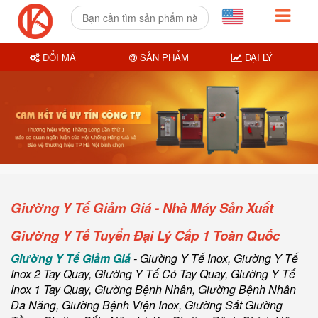
ĐỔI MÃ
SẢN PHẨM
ĐẠI LÝ
Giường Y Tế Giảm Giá - Nhà Máy Sản Xuất
Giường Y Tế Tuyển Đại Lý Cấp 1 Toàn Quốc
Giường Y Tế Giảm Giá
-
Giường Y Tế Inox
,
Giường Y Tế
Inox 2 Tay Quay
,
Giường Y Tế Có Tay Quay
,
Giường Y Tế
Inox 1 Tay Quay
,
Giường Bệnh Nhân
,
Giường Bệnh Nhân
Đa Năng, Giường Bệnh Viện Inox
,
Giường Sắt Giường