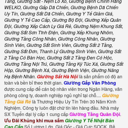
Tầng
,
Giường Sắt - Nệm Lò Xo, Giường Bệnh Chính Hãng
WELKO, Giường Gấp Dã Chiến, Giường Bệnh Dã Chiến
Uy Tín, Giường Sắt Dã Chiến, Giường Y Tế Giảm Giá,
Giường Y Tế Cao Cấp, Giường Bộ Đội, Giường Xếp Quân
Đội, Giường Xếp Cách Ly Giá Rẻ, Giường Nệm Khung Sắt,
Giường Sắt Sơn Tĩnh Điện, Giường Xếp Khung Nhôm,
Giường Tầng Công Nhân, Giường Công Nhân, Giường
Sinh Viên, Giường Sắt Sinh Viên, Giường Sắt 2 Tầng,
Giường Sắt Đơn, Thanh Lý Giường Sinh Viên, Giường Sắt
2 Tầng Có Bàn Học, Giường Sắt 2 Tầng Đen Có Hộc,
Giường Tầng Nội Trú, Giường Tầng Ký Túc Xá, Giường Sắt
Hộp, Giường Bệnh Xá, Giường Bệnh Viện, Giường Nâng
Hạ Bệnh Nhân
.
Giường Sắt Hà Nội
là sản phẩm có độ an
toàn và bền bỉ theo thời gian.
Giường Gấp Văn Phòng
được cung cấp để cán bộ nhân viên trong Ngân Hàng, văn
phòng công ty, doanh nghiệp ngủ nghỉ tại chỗ....
Giường
Tầng Giá Rẻ
là Thương Hiệu Uy Tín Trên 30 Năm Kinh
Nghiệm. Công ty luôn đặt chữ tín lên hàng đầu. Nhà máy
SX Tuyển đại lý cấp 1 cung cấp
Giường Tầng Quân Đội
.
Ưu Đãi Khủng khi mua sắm
Giường Y Tế Nhật Bản
Cao Cấp
Số Lượng Lớn, Giá Gốc - Giá Cực SOCK, Rẻ