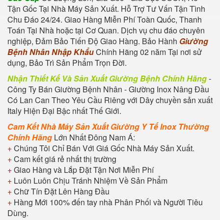
Tận Gốc Tại Nhà Máy Sản Xuất. Hỗ Trợ Tư Vấn Tận Tình
Chu Đáo 24/24. Giao Hàng Miễn Phí Toàn Quốc, Thanh
Toán Tại Nhà hoặc tại Cơ Quan. Dịch vụ chu đáo chuyên
nghiệp, Đảm Bảo Tiến Độ Giao Hàng. Bảo Hành
Giường
Bệnh Nhân Nhập Khẩu
Chính Hãng 02 năm Tại nơi sử
dụng, Bảo Trì Sản Phẩm Trọn Đời.
Nhận Thiết Kế Và Sản Xuất
Giường Bệnh Chính Hãng
-
Công Ty Bán Giường Bệnh Nhân
-
Giường Inox Nâng Đầu
Có Lan Can
Theo Yêu Cầu Riêng với Dây chuyền sản xuất
Italy Hiện Đại Bậc nhất Thế Giới.
Cam Kết Nhà Máy Sản Xuất
Giường Y Tế Inox Thường
Chính Hãng
Lớn Nhất Đông Nam Á:
+
Chúng Tôi Chỉ Bán Với Giá Gốc Nhà Máy Sản Xuất.
+
Cam kết giá rẻ nhất thị trường
+
Giao Hàng và Lắp Đặt Tận Nơi Miễn Phí
+
Luôn Luôn Chịu Tránh Nhiệm Về Sản Phẩm
+
Chữ Tín Đặt Lên Hàng Đầu
+
Hàng Mới 100% đến tay nhà Phân Phối và Người Tiêu
Dùng.