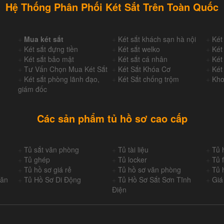
Hệ Thống Phân Phối Két Sắt Trên Toàn Quốc
+
Mua két sắt
+
Két sắt khách sạn hà nội
+
Két
+
Két sắt đựng tiền
+
Két sắt welko
+
Két
+
Két sắt bảo mật
+
Két sắt cá nhân
+
Két
+
Tư Vấn Chọn Mua Két Sắt
+
Két Sắt Khóa Cơ
+
Két
+
Két sắt phòng lãnh đạo,
+
Két Sắt chống trộm
+
Kho
giám đốc
Các sản phẩm tủ hồ sơ cao cấp
+
Tủ sắt văn phòng
+
Tủ tài liệu
+
Tủ 
+
Tủ ghép
+
Tủ locker
+
Tủ f
+
Tủ hồ sơ giá rẻ
+
Tủ hồ sơ văn phòng
+
Tủ 
Văn
+
Tủ Hồ Sơ Di Động
+
Tủ Hồ Sơ Sắt Sơn Tĩnh
+
Giá
Điện