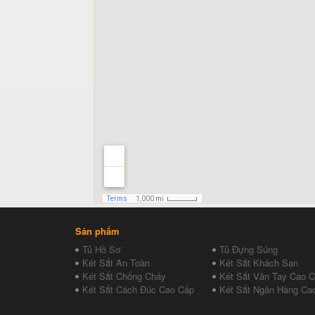
Sản phẩm
Tủ Hồ Sơ
Tủ Đựng Súng
Két Sắt An Toàn
Két Sắt Khách Sạn
Két Sắt Chống Cháy
Két Sắt Vân Tay Cao 
Két Sắt Cách Đúc Cao Cấp
Két Sắt Ngân Hàng Ca