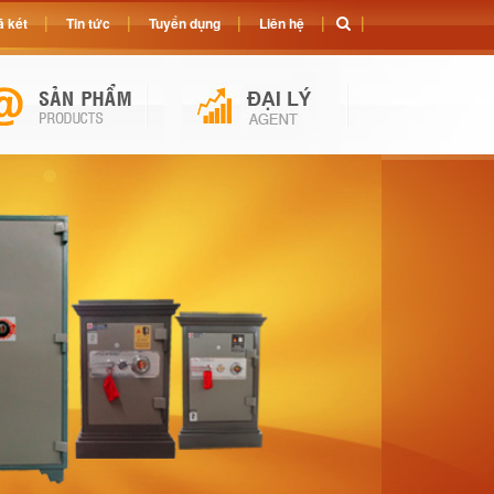
 két
Tin tức
Tuyển dụng
Liên hệ