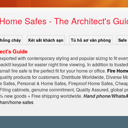
Home Safes - The Architect's Gu
chống cháy
Két sắt khách sạn
Tủ hồ sơ văn phòng
Safe
ect's Guide
exported with contemporary styling and popular sizing to fit ev
acklit keypad for easier night time viewing. In addition to truste
small fire safe is the perfect fit for your home or office.
Fire Hom
ality products for customers. Distribute Worldwide, Diverse Mode
e Safes, Personal & Home Safes, Fireproof Home Safes, Chea
iling cabinets, genuine commitment, Quality Assured, global pr
100% new goods + Free shipping worldwide.
Hand phone/WhatsAp
-pham/home-safes