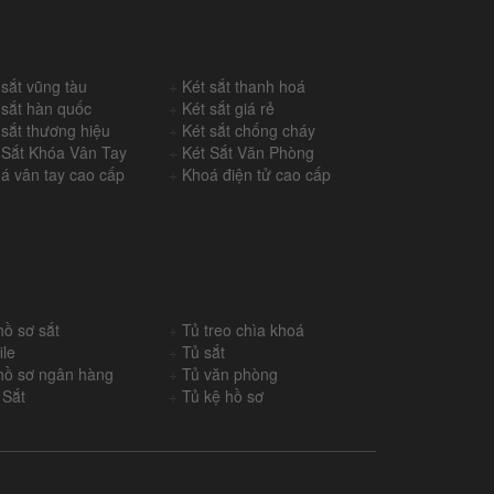
 sắt vũng tàu
+
Két sắt thanh hoá
 sắt hàn quốc
+
Két sắt giá rẻ
 sắt thương hiệu
+
Két sắt chống cháy
 Sắt Khóa Vân Tay
+
Két Sắt Văn Phòng
á vân tay cao cấp
+
Khoá điện tử cao cấp
hồ sơ sắt
+
Tủ treo chìa khoá
ile
+
Tủ sắt
hồ sơ ngân hàng
+
Tủ văn phòng
 Sắt
+
Tủ kệ hồ sơ