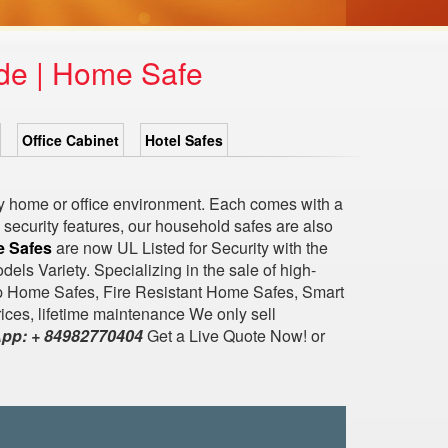
ide | Home Safe
Office Cabinet
Hotel Safes
ery home or office environment. Each comes with a
d security features, our household safes are also
e Safes
are now UL Listed for Security with the
ls Variety. Specializing in the sale of high-
p Home Safes, Fire Resistant Home Safes, Smart
ices, lifetime maintenance We only sell
p: ‪+ 84982770404
Get a Live Quote Now! or