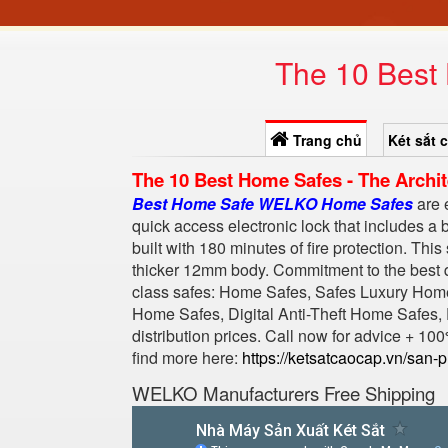
The 10 Best 
Trang chủ
Két sắt 
The 10 Best Home Safes - The Archit
Best Home Safe WELKO Home Safes
are 
quick access electronic lock that includes a b
built with 180 minutes of fire protection. This 
thicker 12mm body. Commitment to the best qu
class safes: Home Safes, Safes Luxury Hom
Home Safes, Digital Anti-Theft Home Safes, F
distribution prices. Call now for advice + 
find more here:
https://ketsatcaocap.vn/san
WELKO Manufacturers‎ Free Shipping