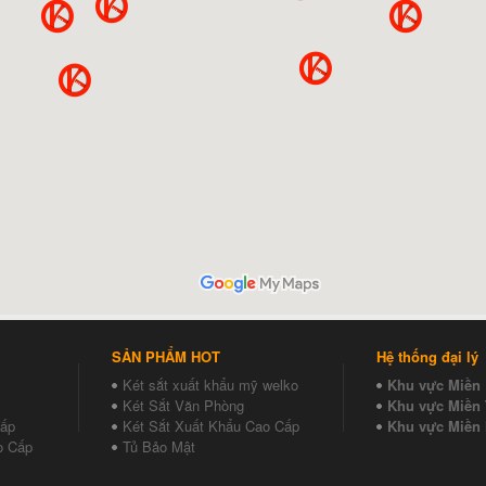
SẢN PHẨM HOT
Hệ thống đại lý
Két sắt xuất khẩu mỹ welko
Khu vực Miền
Két Sắt Văn Phòng
Khu vực Miền 
Cấp
Két Sắt Xuất Khẩu Cao Cấp
Khu vực Miền
o Cấp
Tủ Bảo Mật