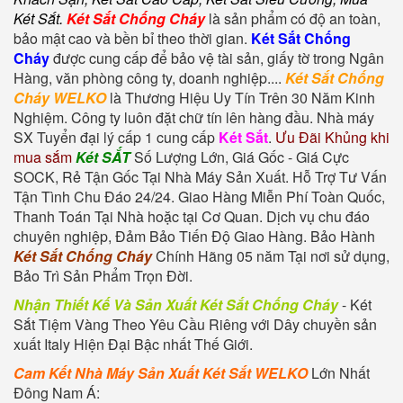
Két Sắt
.
Két Sắt Chống Cháy
là sản phẩm có độ an toàn,
bảo mật cao và bền bỉ theo thời gian.
Két Sắt Chống
Cháy
được cung cấp để bảo vệ tài sản, giấy tờ trong Ngân
Hàng, văn phòng công ty, doanh nghiệp....
Két Sắt Chống
Cháy WELKO
là Thương Hiệu Uy Tín Trên 30 Năm Kinh
Nghiệm. Công ty luôn đặt chữ tín lên hàng đầu. Nhà máy
SX Tuyển đại lý cấp 1 cung cấp
Két Sắt
.
Ưu Đãi Khủng khi
mua sắm
Két SẮT
Số Lượng Lớn, Giá Gốc - Giá Cực
SOCK, Rẻ Tận Gốc Tại Nhà Máy Sản Xuất. Hỗ Trợ Tư Vấn
Tận Tình Chu Đáo 24/24. Giao Hàng Miễn Phí Toàn Quốc,
Thanh Toán Tại Nhà hoặc tại Cơ Quan. Dịch vụ chu đáo
chuyên nghiệp, Đảm Bảo Tiến Độ Giao Hàng. Bảo Hành
Két Sắt Chống Cháy
Chính Hãng 05 năm Tại nơi sử dụng,
Bảo Trì Sản Phẩm Trọn Đời.
Nhận Thiết Kế Và Sản Xuất Két Sắt Chống Cháy
-
Két
Sắt Tiệm Vàng
Theo Yêu Cầu Riêng với Dây chuyền sản
xuất Italy Hiện Đại Bậc nhất Thế Giới.
Cam Kết Nhà Máy Sản Xuất Két Sắt WELKO
Lớn Nhất
Đông Nam Á: