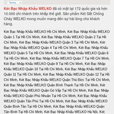
Két Bạc Nhập Khẩu WELKO
đã có mặt tại 172 quốc gia và hơn
10.000 chi nhánh trên khắp thế giới. Sản phẩm Két Sắt Chống
Cháy WELKO mong muốn mang đến sự hài lòng cho khách
hàng.
Két Bạc Nhập Khẩu WELKO Hồ Chí Minh, Két Bạc Nhập Khẩu WELKO Quận 1 Tại Hồ Chí Minh, Két Bạc Nhập Khẩu WELKO Quận 2 Tại Hồ Chí Minh, Két Bạc Nhập Khẩu WELKO Quận 3 Tại Hồ Chí Minh, Két Bạc Nhập Khẩu WELKO Quận 4 Tại Hồ Chí Minh, Két Bạc Nhập Khẩu WELKO Quận 5 Tại Hồ Chí Minh, Két Bạc Nhập Khẩu WELKO Quận 6 Tại Hồ Chí Minh, Két Bạc Nhập Khẩu WELKO Quận 7 Tại Hồ Chí Minh, Két Bạc Nhập Khẩu WELKO Quận 9 Tại Hồ Chí Minh, Két Bạc Nhập Khẩu WELKO Quận 10 Tại Hồ Chí Minh, Két Bạc Nhập Khẩu WELKO Quận 11 Tại Hồ Chí Minh, Két Bạc Nhập Khẩu WELKO Quận 12 Tại Hồ Chí Minh, Két Bạc Nhập Khẩu WELKO Quận Thủ Đức Tại Hồ Chí Minh, Két Bạc Nhập Khẩu WELKO Quận Bình Thạnh Tại Hồ Chí Minh, Két Bạc Nhập Khẩu WELKO Quận Gò Vấp Tại Hồ Chí Minh, Két Bạc Nhập Khẩu WELKO Quận Phú Nhuận Tại Hồ Chí Minh, Két Bạc Nhập Khẩu WELKO Quận Tân Phú Tại Hồ Chí Minh, Két Bạc Nhập Khẩu WELKO Quận Bình Tân Tại Hồ Chí Minh, Két Bạc Nhập Khẩu WELKO Quận Tân Bình Tại Hồ Chí Minh, Két Bạc Nhập Khẩu WELKO Hà Nội, Két Bạc Nhập Khẩu WELKO Quận Ba Đình Hà Nội, Két Bạc Nhập Khẩu WELKO Quận Hoàn Kiếm Hà Nội, Két Bạc Nhập Khẩu WELKO Quận Hai Bà Trưng Hà Nội, Két Bạc Nhập Khẩu WELKO Quận Đống Đa Hà Nội, Két Bạc Nhập Khẩu WELKO Quận Tây Hồ Hà Nội, Két Bạc Nhập Khẩu WELKO Quận Cầu Giấy Hà Nội, Két Bạc Nhập Khẩu WELKO Quận Thanh Xuân Hà Nội, Két Bạc Nhập Khẩu WELKO Quận Hoàng Mai Hà Nội, Két Bạc Nhập Khẩu WELKO Quận Long Biên Hà Nội, Két Bạc Nhập Khẩu WELKO Quận Bắc Từ Liêm Hà Nội, Két Bạc Nhập Khẩu WELKO Huyện Thanh Trì Hà Nội, Két Bạc Nhập Khẩu WELKO Huyện Gia Lâm Hà Nội, Két Bạc Nhập Khẩu WELKO Huyện Đông Anh Hà Nội, Két Bạc Nhập Khẩu WELKO Huyện Sóc Sơn Hà Nội, Két Bạc Nhập Khẩu WELKO Quận Hà Đông Hà Nội, Két Bạc Nhập Khẩu WELKO Thị xã Sơn Tây Hà Nội, Két Bạc Nhập Khẩu WELKO Huyện Ba Vì Hà Nội, Két Bạc Nhập Khẩu WELKO Huyện Phúc Thọ Hà Nội, Két Bạc Nhập Khẩu WELKO Huyện Thạch Thất Hà Nội, Két Bạc Nhập Khẩu WELKO Huyện Quốc Oai Hà Nội, Két Bạc Nhập Khẩu WELKO Huyện Chương Mỹ Hà Nội, Két Bạc Nhập Khẩu WELKO Huyện Đan Phượng Hà Nội, Két Bạc Nhập Khẩu WELKO Huyện Hoài Đức Hà Nội, Két Bạc Nhập Khẩu WELKO Huyện Thanh Oai Hà Nội, Két Bạc Nhập Khẩu WELKO Huyện Mỹ Đức Hà Nội, Két Bạc Nhập Khẩu WELKO Huyện Ứng Hoà Hà Nội, Két Bạc Nhập Khẩu WELKO Huyện Thường Tín Hà Nội, Két Bạc Nhập Khẩu WELKO Huyện Phú Xuyên Hà Nội, Két Bạc Nhập Khẩu WELKO Huyện Mê Linh Hà Nội, Két Bạc Nhập Khẩu WELKO Quận Nam Từ Liên Hà Nội, Két Bạc Nhập Khẩu WELKO An Giang, Két Bạc Nhập Khẩu WELKO Thành phố Long Xuyên Tỉnh An Giang, Két Bạc Nhập Khẩu WELKO Thành phố Châu Đốc Tỉnh An Giang, Két Bạc Nhập Khẩu WELKO Huyện An Phú Tỉnh An Giang, Két Bạc Nhập Khẩu WELKO Thị xã Tân Châu, Két Bạc Nhập Khẩu WELKO Huyện Phú Tân, Két Bạc Nhập Khẩu WELKO Huyện Châu Phú, Két Bạc Nhập Khẩu WELKO Huyện Tịnh Biên, Két Bạc Nhập Khẩu WELKO Huyện Tri Tôn, Két Bạc Nhập Khẩu WELKO Huyện Châu Thành Tỉnh An Giang, Két Bạc Nhập Khẩu WELKO Huyện Chợ Mới Tỉnh An Giang, Két Bạc Nhập Khẩu WELKO Huyện Thoại Sơn Tỉnh An Giang, Két Bạc Nhập Khẩu WELKO Vũng Tàu, Két Bạc Nhập Khẩu WELKO Thành phố Vũng Tàu Tại Bà Rịa - Vũng Tàu, Két Bạc Nhập Khẩu WELKO Thành phố Bà Rịa Tại Bà Rịa - Vũng Tàu, Két Bạc Nhập Khẩu WELKO Huyện Châu Đức Tại Bà Rịa - Vũng Tàu, Két Bạc Nhập Khẩu WELKO Huyện Xuyên Mộc Tại Bà Rịa - Vũng Tàu, Két Bạc Nhập Khẩu WELKO Huyện Long Điền Tại Bà Rịa - Vũng Tàu, Két Bạc Nhập Khẩu WELKO Huyện Đất Đỏ Tại Bà Rịa - Vũng Tàu, Két Bạc Nhập Khẩu WELKO Huyện Tân Thành Tại Bà Rịa - Vũng Tàu, Tỉnh Bà Rịa - Vũng Tàu Tại Bà Rịa - Vũng Tàu, Két Bạc Nhập Khẩu WELKO Bạc Liêu, Két Bạc Nhập Khẩu WELKO Thành phố Bạc Liêu Tại Bạc Liêu, Két Bạc Nhập Khẩu WELKO Huyện Hồng Dân Tại Bạc Liêu, Két Bạc Nhập Khẩu WELKO Huyện Phước Long Tại Bạc Liêu, Két Bạc Nhập Khẩu WELKO Huyện Vĩnh Lợi Tại Bạc Liêu, Két Bạc Nhập Khẩu WELKO Thị xã Giá Rai Tại Bạc Liêu, Két Bạc Nhập Khẩu WELKO Huyện Đông Hải Tại Bạc Liêu, Két Bạc Nhập Khẩu WELKO Huyện Hoà Bình Tại Bạc Liêu, Két Bạc Nhập Khẩu WELKO Bắc Kạn, Két Bạc Nhập Khẩu WELKO Thành Phố Bắc Kạn, Két Bạc Nhập Khẩu WELKO Huyện Pác Nặm Tại Bắc Kạn, Két Bạc Nhập Khẩu WELKO Huyện Ba Bể Tại Bắc Kạn, Két Bạc Nhập Khẩu WELKO Huyện Ngân Sơn Tại Bắc Kạn, Két Bạc Nhập Khẩu WELKO Huyện Bạch Thông Tại Bắc Kạn, Két Bạc Nhập Khẩu WELKO Huyện Chợ Đồn Tại Bắc Kạn, Két Bạc Nhập Khẩu WELKO Huyện Chợ Mới Tại Bắc Kạn, Huyện Na Rì Tại Bắc Kạn, Két Bạc Nhập Khẩu WELKO Bắc Giang, Két Bạc Nhập Khẩu WELKO Thành phố Bắc Giang, Két Bạc Nhập Khẩu WELKO Huyện Yên Thế Tại Bắc Giang, Két Bạc Nhập Khẩu WELKO Huyện Tân Yên Tại Bắc Giang, Két Bạc Nhập Khẩu WELKO Huyện Lạng Giang Tại Bắc Giang, Két Bạc Nhập Khẩu WELKO Huyện Lục Nam Tại Bắc Giang, Két Bạc Nhập Khẩu WELKO Huyện Lục Ngạn Tại Bắc Giang, Két Bạc Nhập Khẩu WELKO Huyện Sơn Động Tại Bắc Giang, Két Bạc Nhập Khẩu WELKO Huyện Yên Dũng Tại Bắc Giang, Két Bạc Nhập Khẩu WELKO Huyện Việt Yên Tại Bắc Giang, Két Bạc Nhập Khẩu WELKO Huyện Hiệp Hòa Tại Bắc Giang, Két Bạc Nhập Khẩu WELKO Bắc Ninh, Két Bạc Nhập Khẩu WELKO Thành phố Bắc Ninh, Két Bạc Nhập Khẩu WELKO Huyện Yên Phong Tại Bắc Ninh, Két Bạc Nhập Khẩu WELKO Huyện Quế Võ Tại Bắc Ninh, Két Bạc Nhập Khẩu WELKO Huyện Tiên Du Tại Bắc Ninh, Két Bạc Nhập Khẩu WELKO Thị xã Từ Sơn Tại Bắc Ninh, Huyện Thuận Thành Tại Bắc Ninh, Két Bạc Nhập Khẩu WELKO Huyện Gia Bình Tại Bắc Ninh, Két Bạc Nhập Khẩu WELKO Huyện Lương Tài Tại Bắc Ninh, Két Bạc Nhập Khẩu WELKO Bến Tre, Két Bạc Nhập Khẩu WELKO Thành phố Bến Tre, Két Bạc Nhập Khẩu WELKO Huyện Châu Thành Tỉnh Bến Tre, Huyện Chợ Lách Tỉnh Bến Tre, Két Bạc Nhập Khẩu WELKO Huyện Mỏ Cày Nam Tỉnh Bến Tre, Két Bạc Nhập Khẩu WELKO Huyện Giồng Trôm Tỉnh Bến Tre, Két Bạc Nhập Khẩu WELKO Huyện Bình Đại Tỉnh Bến Tre, Két Bạc Nhập Khẩu WELKO Huyện Ba Tri Tỉnh Bến Tre, Két Bạc Nhập Khẩu WELKO Huyện Thạnh Phú Tỉnh Bến Tre, Két Bạc Nhập Khẩu WELKO Huyện Mỏ Cày Bắc Tỉnh Bến Tre, Két Bạc Nhập Khẩu WELKO Bình Dương, Két Bạc Nhập Khẩu WELKO Tại Thành phố Thủ Dầu Một Tỉnh Bình Dương, Két Bạc Nhập Khẩu WELKO Tại Huyện Bàu Bàng Tỉnh Bình Dương, Két Bạc Nhập Khẩu WELKO Tại Huyện Dầu Tiếng Tỉnh Bình Dương, Két Bạc Nhập Khẩu WELKO Tại Thị xã Bến Cát Tỉnh Bình Dương, Két Bạc Nhập Khẩu WELKO Tại Huyện Phú Giáo Tỉnh Bình Dương, Két Bạc Nhập Khẩu WELKO Tại Thị xã Tân Uyên Tỉnh Bình Dương, Két Bạc Nhập Khẩu WELKO Tại Thị xã Dĩ An Tỉnh Bình Dương, Két Bạc Nhập Khẩu WELKO Tại Thị xã Thuận An Tỉnh Bình Dương, Két Bạc Nhập Khẩu WELKO Tại Huyện Bắc Tân Uyên Tỉnh Bình Dương, Két Bạc Nhập Khẩu WELKO Bình Định, Két Bạc Nhập Khẩu WELKO Tại Thành phố Qui Nhơn Tỉnh Bình Định, Két Bạc Nhập Khẩu WELKO Tại Huyện An Lão Tỉnh Bình Định, Két Bạc Nhập Khẩu WELKO Tại Huyện Hoài Nhơn Tỉnh Bình Định, Két Bạc Nhập Khẩu WELKO Tại Huyện Hoài Ân Tỉnh Bình Định, Két Bạc Nhập Khẩu WELKO Tại Huyện Phù Mỹ Tỉnh Bình Định, Két Bạc Nhập Khẩu WELKO Tại Huyện Vĩnh Thạnh Tỉnh Bình Định, Két Bạc Nhập Khẩu WELKO Tại Huyện Tây Sơn Tỉnh Bình Định, Két Bạc Nhập Khẩu WELKO Tại Huyện Phù Cát Tỉnh Bình Định, Két Bạc Nhập Khẩu WELKO Tại Thị xã An Nhơn Tỉnh Bình Định, Két Bạc Nhập Khẩu WELKO Tại Huyện Tuy Phước Tỉnh Bình Định, Két Bạc Nhập Khẩu WELKO Tại Huyện Vân Canh Tỉnh Bình Định, Két Bạc Nhập Khẩu WELKO Bình Phước, Két Bạc Nhập Khẩu WELKO Tại Thị xã Phước Long Tỉnh Bình Phước, Két Bạc Nhập Khẩu WELKO Tại Thị xã Đồng Xoài Tỉnh Bình Phước, Két Bạc Nhập Khẩu WELKO Tại Thị xã Bình Long Tỉnh Bình Phước, Két Bạc Nhập Khẩu WELKO Tại Huyện Bù Gia Mập Tỉnh Bình Phước, Két Bạc Nhập Khẩu WELKO Tại Huyện Lộc Ninh Tỉnh Bình Phước, Két Bạc Nhập Khẩu WELKO Tại Huyện Bù Đốp Tỉnh Bình Phước, Két Bạc Nhập Khẩu WELKO Tại Huyện Hớn Quản Tỉnh Bình Phước , Két Bạc Nhập Khẩu WELKO Tại Huyện Đồng Phú Tỉnh Bình Phước, Két Bạc Nhập Khẩu WELKO Tại Huyện Bù Đăng Tỉnh Bình Phước, Két Bạc Nhập Khẩu WELKO Tại Huyện Chơn Thành Tỉnh Bình Phước, ủ Hồ Sơ Chống Cháy Tại Huyện Phú Riềng Tỉnh Bình Phước, Két Bạc Nhập Khẩu WELKO Bình Thuận, Két Bạc Nhập Khẩu WELKO Tại Thành phố Phan Thiết Tỉnh Bình Thuận, Két Bạc Nhập Khẩu WELKO Tại Thị xã La Gi Tỉnh Bình Thuận, Két Bạc Nhập Khẩu WELKO Tại Huyện Tuy Phong Tỉnh Bình Thuận, Két Bạc Nhập Khẩu WELKO Tại Huyện Bắc Bình Tỉnh Bình Thuận, Két Bạc Nhập Khẩu WELKO Tại Huyện Hàm Thuận Bắc Tỉnh Bình Thuận, Két Bạc Nhập Khẩu WELKO Tại Huyện Hàm Thuận Nam Tỉnh Bình Thuận, Két Bạc Nhập Khẩu WELKO Tại Huyện Tánh Linh Tỉnh Bình Thuận, Két Bạc Nhập Khẩu WELKO Tại Huyện Đức Linh Tỉnh Bình Thuận, Két Bạc Nhập Khẩu WELKO Tại Huyện Hàm TânTỉnh Bình Thuận , Két Bạc Nhập Khẩu WELKO Tại Huyện Phú Quí Tỉnh Bình Thuận, Két Bạc Nhập Khẩu WELKO Cà Mau, Két Bạc Nhập Khẩu WELKO Tại Thành phố Cà Mau Tỉnh Càu Mau, Két Bạc Nhập Khẩu WELKO Tại Huyện U Minh Tỉnh Càu Mau, Két Bạc Nhập Khẩu WELKO Tại Huyện Thới Bình Tỉnh Càu Mau, Két Bạc Nhập Khẩu WELKO Tại Huyện Trần Văn Thời Tỉnh Càu Mau, Két Bạc Nhập Khẩu WELKO Tại Huyện Cái Nước Tỉnh Càu Mau, Két Bạc Nhập Khẩu WELKO Tại Huyện Đầm Dơi Tỉnh Càu Mau, Két Bạc Nhập Khẩu WELKO Tại Huyện Năm Căn Tỉnh Càu Mau, Két Bạc Nhập Khẩu WELKO Tại Huyện Phú Tân Tỉnh Càu Mau, Két Bạc Nhập Khẩu WELKO Tại Huyện Ngọc Hiển Tỉnh Càu Mau, Két Bạc Nhập Khẩu WELKO Cao Bằng, Két Bạc Nhập Khẩu WELKO Tại Thành phố Cao Bằng Tỉnh Cao Bằng, Két Bạc Nhập Khẩu WELKO Tại Huyện Bảo Lâm Tỉnh Cao Bằng, Két Bạc Nhập Khẩu WELKO Tại Huyện Bảo Lạc Tỉnh Cao Bằng, Két Bạc Nhập Khẩu WELKO Tại Huyện Thông Nông Tỉnh Cao Bằng, Két Bạc Nhập Khẩu WELKO Tại Huyện Hà Quảng Tỉnh Cao Bằng, Két Bạc Nhập Khẩu WELKO Tại Huyện Trà Lĩnh Tỉnh Cao Bằng, Két Bạc Nhập Khẩu WELKO Tại Huyện Trùng Khánh Tỉnh Cao Bằng, Két Bạc Nhập Khẩu WELKO Tại Huyện Hạ Lang Tỉnh Cao Bằng, Két Bạc Nhập Khẩu WELKO Tại Huyện Quảng Uyên Tỉnh Cao Bằng, Két Bạc Nhập Khẩu WELKO Tại Huyện Phục Hoà Tỉnh Cao Bằng, Két Bạc Nhập Khẩu WELKO Tại Huyện Hoà An Tỉnh Cao Bằng, Két Bạc Nhập Khẩu WELKO Tại Huyện Nguyên Bình Tỉnh Cao Bằng, Két Bạc Nhập Khẩu WELKO Tại Huyện Thạch An Tỉnh Cao Bằng, Két Bạc Nhập Khẩu WELKO Cần Thơ, Két Bạc Nhập Khẩu WELKO Tại Thành phố Cần Thơ Tỉnh Cần Thơ, Két Bạc Nhập Khẩu WELKO Tại Quận Ninh Kiều Tỉnh Cần Thơ, Két Bạc Nhập Khẩu WELKO Tại Quận Ô Môn Tỉnh Cần Thơ, Két Bạc Nhập Khẩu WELKO Tại Quận Bình Thuỷ Tỉnh Cần