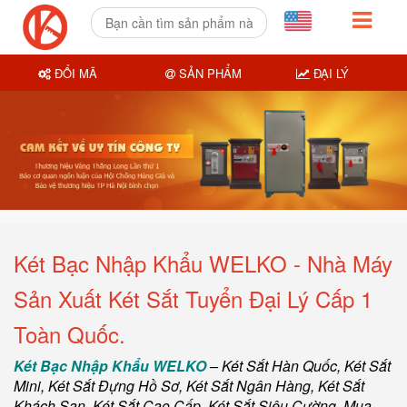
ĐỔI MÃ
SẢN PHẨM
ĐẠI LÝ
Két Bạc Nhập Khẩu WELKO - Nhà Máy
Sản Xuất Két Sắt Tuyển Đại Lý Cấp 1
Toàn Quốc.
Két Bạc Nhập Khẩu WELKO
–
Két Sắt Hàn Quốc
, Két Sắt
Mini,
Két Sắt Đựng Hồ Sơ
,
Két Sắt Ngân Hàng
,
Két Sắt
Khách Sạn
,
Két Sắt Cao Cấp
,
Két Sắt Siêu Cường
,
Mua