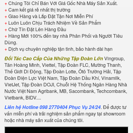
+
Chúng Tôi Chỉ Bán Với Giá Gốc Nhà Máy Sản Xuất.
+
Cam kết giá rẻ nhất thị trường
+
Giao Hàng và Lắp Đặt Tận Nơi Miễn Phí
+
Luôn Luôn Chịu Trách Nhiệm Về Sản Phẩm
+
Chữ Tín Đặt Lên Hàng Đầu
+
Hàng Mới 100% đến tay nhà Phân Phối và Người Tiêu
Dùng.
+
Dịch vụ chuyên nghiệp tận tình, bảo hành dài hạn
Đối Tác Cao Cấp Của Những Tập Đoàn Lớn
Vingroup,
Tân Hoàng Minh, Viettel, Tập Đoàn FLC, Mường Thanh,
Thế Giới Di Động, Tập Đoàn Lotte, Ôtô Trường Hải, Tập
Đoàn Điện Lực Việt Nam, Tập Đoàn Dầu Khí, Vinamilk,
VietJet, Tập Đoàn DOJI, Chuỗi Hệ Thống Ngân Hàng Nhà
Nước Việt Nam Agribank, MB, Sacombank, Techcombank,
Vietbank, BIDV....
Liên hệ Hotline 098 2770404 Phục Vụ 24/24
. Để được tư
vấn miễn phí và trải nghiệm sản phẩm ngay tại showroom
hoặc nhà máy sản xuất của chúng tôi.