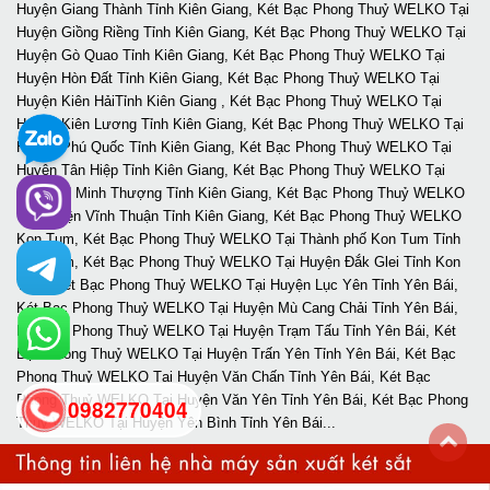
0982770404
back