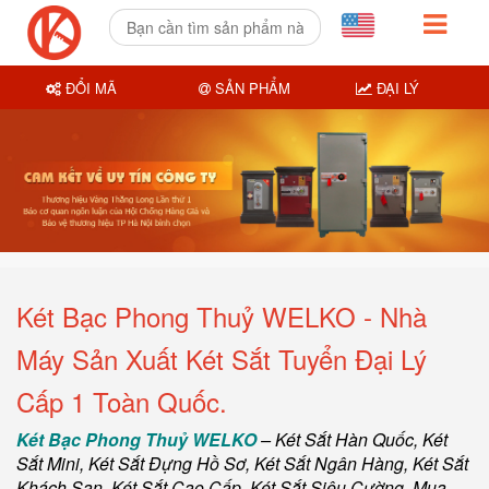
ĐỔI MÃ
SẢN PHẨM
ĐẠI LÝ
Két Bạc Phong Thuỷ WELKO - Nhà
Máy Sản Xuất Két Sắt Tuyển Đại Lý
Cấp 1 Toàn Quốc.
Két Bạc Phong Thuỷ WELKO
–
Két Sắt Hàn Quốc
, Két
Sắt Mini,
Két Sắt Đựng Hồ Sơ
,
Két Sắt Ngân Hàng
,
Két Sắt
Khách Sạn
,
Két Sắt Cao Cấp
,
Két Sắt Siêu Cường
,
Mua