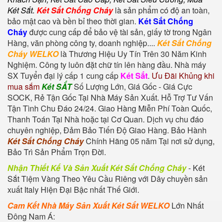
Két Sắt
.
Két Sắt Chống Cháy
là sản phẩm có độ an toàn,
bảo mật cao và bền bỉ theo thời gian.
Két Sắt Chống
Cháy
được cung cấp để bảo vệ tài sản, giấy tờ trong Ngân
Hàng, văn phòng công ty, doanh nghiệp....
Két Sắt Chống
Cháy WELKO
là Thương Hiệu Uy Tín Trên 30 Năm Kinh
Nghiệm. Công ty luôn đặt chữ tín lên hàng đầu. Nhà máy
SX Tuyển đại lý cấp 1 cung cấp
Két Sắt
.
Ưu Đãi Khủng khi
mua sắm
Két SẮT
Số Lượng Lớn, Giá Gốc - Giá Cực
SOCK, Rẻ Tận Gốc Tại Nhà Máy Sản Xuất. Hỗ Trợ Tư Vấn
Tận Tình Chu Đáo 24/24. Giao Hàng Miễn Phí Toàn Quốc,
Thanh Toán Tại Nhà hoặc tại Cơ Quan. Dịch vụ chu đáo
chuyên nghiệp, Đảm Bảo Tiến Độ Giao Hàng. Bảo Hành
Két Sắt Chống Cháy
Chính Hãng 05 năm Tại nơi sử dụng,
Bảo Trì Sản Phẩm Trọn Đời.
Nhận Thiết Kế Và Sản Xuất Két Sắt Chống Cháy
-
Két
Sắt Tiệm Vàng
Theo Yêu Cầu Riêng với Dây chuyền sản
xuất Italy Hiện Đại Bậc nhất Thế Giới.
Cam Kết Nhà Máy Sản Xuất Két Sắt WELKO
Lớn Nhất
Đông Nam Á: