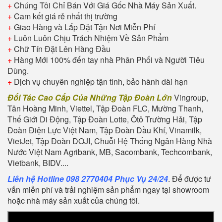
+
Chúng Tôi Chỉ Bán Với Giá Gốc Nhà Máy Sản Xuất.
+
Cam kết giá rẻ nhất thị trường
+
Giao Hàng và Lắp Đặt Tận Nơi Miễn Phí
+
Luôn Luôn Chịu Trách Nhiệm Về Sản Phẩm
+
Chữ Tín Đặt Lên Hàng Đầu
+
Hàng Mới 100% đến tay nhà Phân Phối và Người Tiêu
Dùng.
+
Dịch vụ chuyên nghiệp tận tình, bảo hành dài hạn
Đối Tác Cao Cấp Của Những Tập Đoàn Lớn
Vingroup,
Tân Hoàng Minh, Viettel, Tập Đoàn FLC, Mường Thanh,
Thế Giới Di Động, Tập Đoàn Lotte, Ôtô Trường Hải, Tập
Đoàn Điện Lực Việt Nam, Tập Đoàn Dầu Khí, Vinamilk,
VietJet, Tập Đoàn DOJI, Chuỗi Hệ Thống Ngân Hàng Nhà
Nước Việt Nam Agribank, MB, Sacombank, Techcombank,
Vietbank, BIDV....
Liên hệ Hotline 098 2770404 Phục Vụ 24/24
. Để được tư
vấn miễn phí và trải nghiệm sản phẩm ngay tại showroom
hoặc nhà máy sản xuất của chúng tôi.