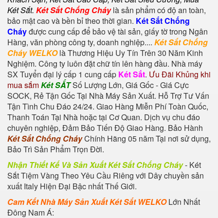
Két Sắt
.
Két Sắt Chống Cháy
là sản phẩm có độ an toàn,
bảo mật cao và bền bỉ theo thời gian.
Két Sắt Chống
Cháy
được cung cấp để bảo vệ tài sản, giấy tờ trong Ngân
Hàng, văn phòng công ty, doanh nghiệp....
Két Sắt Chống
Cháy WELKO
là Thương Hiệu Uy Tín Trên 30 Năm Kinh
Nghiệm. Công ty luôn đặt chữ tín lên hàng đầu. Nhà máy
SX Tuyển đại lý cấp 1 cung cấp
Két Sắt
.
Ưu Đãi Khủng khi
mua sắm
Két SẮT
Số Lượng Lớn, Giá Gốc - Giá Cực
SOCK, Rẻ Tận Gốc Tại Nhà Máy Sản Xuất. Hỗ Trợ Tư Vấn
Tận Tình Chu Đáo 24/24. Giao Hàng Miễn Phí Toàn Quốc,
Thanh Toán Tại Nhà hoặc tại Cơ Quan. Dịch vụ chu đáo
chuyên nghiệp, Đảm Bảo Tiến Độ Giao Hàng. Bảo Hành
Két Sắt Chống Cháy
Chính Hãng 05 năm Tại nơi sử dụng,
Bảo Trì Sản Phẩm Trọn Đời.
Nhận Thiết Kế Và Sản Xuất Két Sắt Chống Cháy
-
Két
Sắt Tiệm Vàng
Theo Yêu Cầu Riêng với Dây chuyền sản
xuất Italy Hiện Đại Bậc nhất Thế Giới.
Cam Kết Nhà Máy Sản Xuất Két Sắt WELKO
Lớn Nhất
Đông Nam Á: