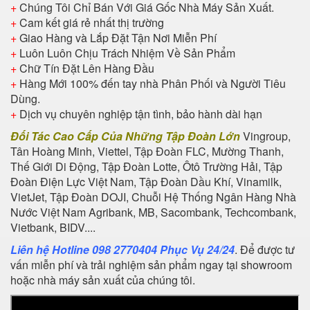
+
Chúng Tôi Chỉ Bán Với Giá Gốc Nhà Máy Sản Xuất.
+
Cam kết giá rẻ nhất thị trường
+
Giao Hàng và Lắp Đặt Tận Nơi Miễn Phí
+
Luôn Luôn Chịu Trách Nhiệm Về Sản Phẩm
+
Chữ Tín Đặt Lên Hàng Đầu
+
Hàng Mới 100% đến tay nhà Phân Phối và Người Tiêu
Dùng.
+
Dịch vụ chuyên nghiệp tận tình, bảo hành dài hạn
Đối Tác Cao Cấp Của Những Tập Đoàn Lớn
Vingroup,
Tân Hoàng Minh, Viettel, Tập Đoàn FLC, Mường Thanh,
Thế Giới Di Động, Tập Đoàn Lotte, Ôtô Trường Hải, Tập
Đoàn Điện Lực Việt Nam, Tập Đoàn Dầu Khí, Vinamilk,
VietJet, Tập Đoàn DOJI, Chuỗi Hệ Thống Ngân Hàng Nhà
Nước Việt Nam Agribank, MB, Sacombank, Techcombank,
Vietbank, BIDV....
Liên hệ Hotline 098 2770404 Phục Vụ 24/24
. Để được tư
vấn miễn phí và trải nghiệm sản phẩm ngay tại showroom
hoặc nhà máy sản xuất của chúng tôi.