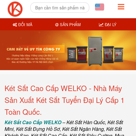
ĐỔI MÃ
SẢN PHẨM
ĐẠI LÝ
Két Sắt Cao Cấp WELKO - Nhà Máy
Sản Xuất Két Sắt Tuyển Đại Lý Cấp 1
Toàn Quốc.
Két Sắt Cao Cấp WELKO
–
Két Sắt Hàn Quốc
, Két Sắt
Mini,
Két Sắt Đựng Hồ Sơ
,
Két Sắt Ngân Hàng
,
Két Sắt
Khách Sạn
,
Két Sắt Cao Cấp
,
Két Sắt Siêu Cường
,
Mua