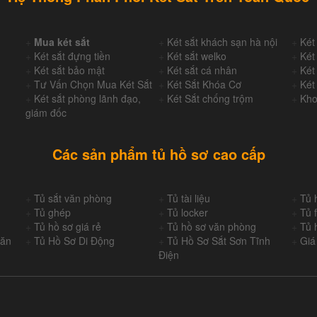
+
Mua két sắt
+
Két sắt khách sạn hà nội
+
Két
+
Két sắt đựng tiền
+
Két sắt welko
+
Két
+
Két sắt bảo mật
+
Két sắt cá nhân
+
Két
+
Tư Vấn Chọn Mua Két Sắt
+
Két Sắt Khóa Cơ
+
Két
+
Két sắt phòng lãnh đạo,
+
Két Sắt chống trộm
+
Kho
giám đốc
Các sản phẩm tủ hồ sơ cao cấp
+
Tủ sắt văn phòng
+
Tủ tài liệu
+
Tủ 
+
Tủ ghép
+
Tủ locker
+
Tủ f
+
Tủ hồ sơ giá rẻ
+
Tủ hồ sơ văn phòng
+
Tủ 
Văn
+
Tủ Hồ Sơ Di Động
+
Tủ Hồ Sơ Sắt Sơn Tĩnh
+
Giá
Điện