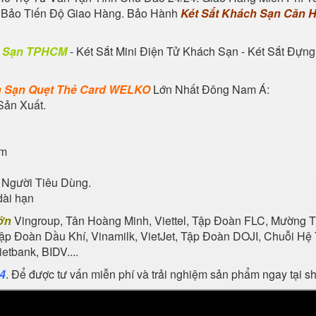
m Bảo Tiến Độ Giao Hàng. Bảo Hành
Két Sắt Khách Sạn Căn 
h Sạn TPHCM
-
Két Sắt Mini Điện Tử Khách Sạn
-
Két Sắt Đựng
h Sạn Quẹt Thẻ Card
WELKO
Lớn Nhất Đông Nam Á:
Sản Xuất.
ẩm
 Người Tiêu Dùng.
dài hạn
ớn
Vingroup, Tân Hoàng Minh, Viettel, Tập Đoàn FLC, Mường Th
Tập Đoàn Dầu Khí, Vinamilk, VietJet, Tập Đoàn DOJI, Chuỗi 
tbank, BIDV....
24
. Để được tư vấn miễn phí và trải nghiệm sản phẩm ngay tại 