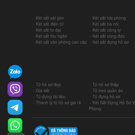
+
Két sắt sài gòn
+
Két sắt hải phòng
+
Két sắt điện tử
+
Két sắt hà nội
+
Két sắt to đại
+
Két sắt công ty
+
Két sắt thu ngân
+
Két sắt công đức
+
Két sắt văn phòng cao cấp
+
Két sắt đựng hồ sơ
+
Tủ hồ sơ đẹp
+
Tủ hồ sơ thấp
+
Giá sắt
+
Tủ treo quần áo
+
Tủ đựng tài liệu
+
Tủ đựng hồ sơ
+
Thanh lý tủ hồ sơ giá rẻ
+
Két Sắt Đựng Hồ Sơ 
Phòng