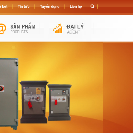
 két
Tin tức
Tuyển dụng
Liên hệ