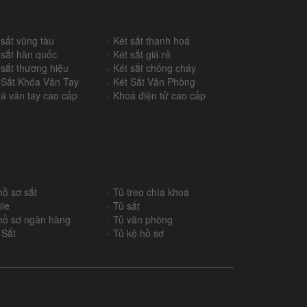
 sắt vũng tàu
+
Két sắt thanh hoá
 sắt hàn quốc
+
Két sắt giá rẻ
 sắt thương hiệu
+
Két sắt chống cháy
 Sắt Khóa Vân Tay
+
Két Sắt Văn Phòng
á vân tay cao cấp
+
Khoá điện tử cao cấp
hồ sơ sắt
+
Tủ treo chìa khoá
ile
+
Tủ sắt
hồ sơ ngân hàng
+
Tủ văn phòng
 Sắt
+
Tủ kệ hồ sơ