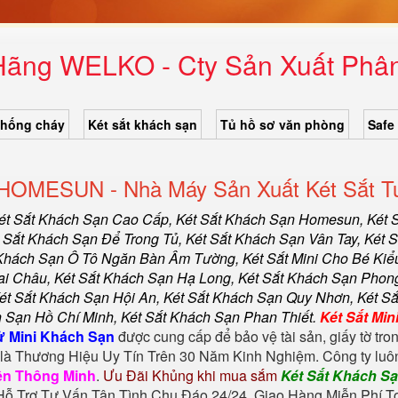
Hãng WELKO - Cty Sản Xuất Phân
chống cháy
Két sắt khách sạn
Tủ hồ sơ văn phòng
Safe
HOMESUN - Nhà Máy Sản Xuất Két Sắt Tu
ét Sắt Khách Sạn Cao Cấp
,
Két Sắt Khách Sạn Homesun
,
Két 
 Sắt Khách Sạn Để Trong Tủ, Két Sắt Khách Sạn Vân Tay, Két 
 Khách Sạn Ô Tô Ngăn Bàn Âm Tường, Két Sắt Mini Cho Bé Kiể
ai Châu, Két Sắt Khách Sạn Hạ Long, Két Sắt Khách Sạn Phong
ét Sắt Khách Sạn Hội An, Két Sắt Khách Sạn Quy Nhơn, Két Sắ
 Sạn Hồ Chí Minh, Két Sắt Khách Sạn Phan Thiết
.
Két Sắt Mi
ử Mini Khách Sạn
được cung cấp để bảo vệ tài sản, giấy tờ tr
là Thương Hiệu Uy Tín Trên 30 Năm Kinh Nghiệm. Công ty luôn
iền Thông Minh
.
Ưu Đãi Khủng khi mua sắm
Két Sắt Khách Sạ
ỗ Trợ Tư Vấn Tận Tình Chu Đáo 24/24. Giao Hàng Miễn Phí To