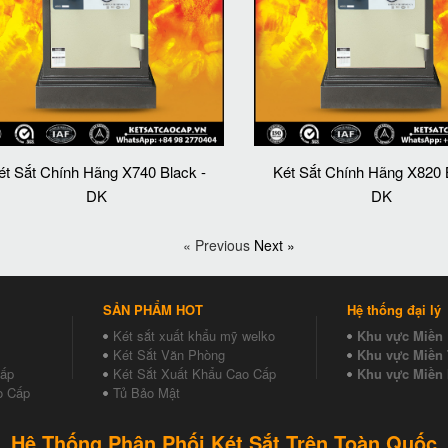
ét Sắt Chính Hãng X740 Black -
Két Sắt Chính Hãng X820 
DK
DK
« Previous
Next »
SẢN PHẨM HOT
Hệ thống đại lý
Két sắt xuất khẩu mỹ welko
Khu vực Miền
Két Sắt Văn Phòng
Khu vực Miền 
Cấp
Két Sắt Xuất Khẩu Cao Cấp
Khu vực Miền
o Cấp
Tủ Bảo Mật
Hệ Thống Phân Phối Két Sắt Trên Toàn Quốc