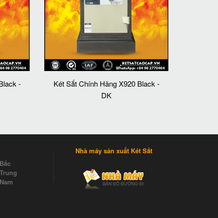
Black -
Két Sắt Chính Hãng X920 Black -
DK
Nhà máy sản xuất Két Sắt
 Bắc
Trung
 Nam