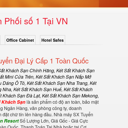
 Phối số 1 Tại VN
Office Cabinet
Hotel Safes
yển Đại Lý Cấp 1 Toàn Quốc
Sắt Khách Sạn Chính Hãng
,
Két Sắt Khách Sạn
Sắt Mini Cửa Trên, Két Sắt Khách Sạn Nắp Mở
u Dáng Ô Tô, Két Sắt Khách Sạn Nha Trang, Két
 Nha, Két Sắt Khách Sạn Huế, Két Sắt Khách
t Khách Sạn Đà Lạt, Két Sắt Khách Sạn Mekong,
ni Khách Sạn
là sản phẩm có độ an toàn, bảo mật
ong Ngân Hàng, văn phòng công ty, doanh
 đặt chữ tín lên hàng đầu. Nhà máy SX Tuyển
n Resort
Số Lượng Lớn, Giá Gốc - Giá Cực
àn Quốc, Thanh Toán Tại Nhà hoặc tại Cơ