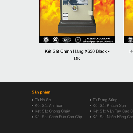
Két Sắt Chính Hãng X630 Black -
K
DK
Sản phẩm
Tủ Hồ Sơ
Tủ Đựng Súng
Két Sắt An Toàn
Két Sắt Khách Sạn
Két Sắt Chống Cháy
Két Sắt Vân Tay Cao 
Két Sắt Cách Đúc Cao Cấp
Két Sắt Ngân Hàng Ca