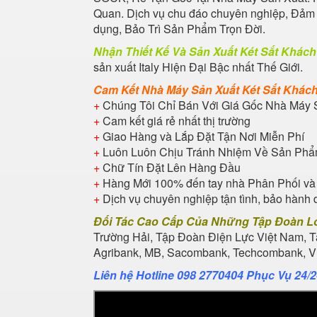
Quan. Dịch vụ chu đáo chuyên nghiệp, Đả
dụng, Bảo Trì Sản Phẩm Trọn Đời.
Nhận Thiết Kế Và Sản Xuất
Két Sắt Khác
sản xuất Italy Hiện Đại Bậc nhất Thế Giới.
Cam Kết Nhà Máy Sản Xuất
Két Sắt Khác
+
Chúng Tôi Chỉ Bán Với Giá Gốc Nhà Máy 
+
Cam kết giá rẻ nhất thị trường
+
Giao Hàng và Lắp Đặt Tận Nơi Miễn Phí
+
Luôn Luôn Chịu Tránh Nhiệm Về Sản Ph
+
Chữ Tín Đặt Lên Hàng Đầu
+
Hàng Mới 100% đến tay nhà Phân Phối và
+
Dịch vụ chuyên nghiệp tận tình, bảo hành 
Đối Tác Cao Cấp Của Những Tập Đoàn L
Trường Hải, Tập Đoàn Điện Lực Việt Nam, 
Agribank, MB, Sacombank, Techcombank, Vie
Liên hệ Hotline 098 2770404 Phục Vụ 24/