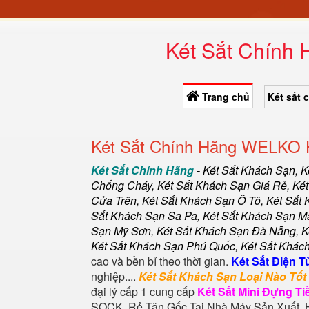
Két Sắt Chính 
Trang chủ
Két sắt 
Két Sắt Chính Hãng WELKO 
Két Sắt Chính Hãng
-
Két Sắt Khách Sạn
,
K
Chống Cháy
,
Két Sắt Khách Sạn Giá Rẻ
,
Két
Cửa Trên, Két Sắt Khách Sạn Ô Tô, Két Sắt
Sắt Khách Sạn Sa Pa, Két Sắt Khách Sạn M
Sạn Mỹ Sơn, Két Sắt Khách Sạn Đà Nẵng, K
Két Sắt Khách Sạn Phú Quốc, Két Sắt Khách
cao và bền bỉ theo thời gian.
Két Sắt Điện T
nghiệp....
Két Sắt Khách Sạn Loại Nào Tốt
đại lý cấp 1 cung cấp
Két Sắt Mini Đựng T
SOCK, Rẻ Tận Gốc Tại Nhà Máy Sản Xuất. H