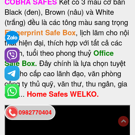
Két có 3 màu cơ bản
COBRA SAFES
Black (đen), Brown (nâu) và White
(trắng) đều là các tông màu sang trọng
, lịch lãm cho nội
Fingerprint Safe Box
thất hiện đại, thích hợp với tất cả các
mệnh, tuổi theo phong thuỷ
Office
Đây chính là lựa chọn tuyệt
Safe Box.
vời cho cấp cao lãnh đạo, văn phòng
công ty thủ quỹ, văn thư, thu ngân, gia
đình...
Home Safes WELKO.
0982770404
back