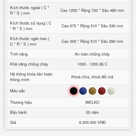
Kích thước ngoài ( C *
Cao 1250 * Rộng 720 * Sâu 480 mm
R * S ) mm
Kích thước sử dụng ( C
Cao 675 * Rộng 510 * Sâu 330 mm
* R * S ) mm
Kích thước ngăn kéo (
Cao 300 * Rộng 510 * Sâu 290 mm
C * R * S ) mm
Tính năng
An toàn chống cháy
Khả năng chống cháy
1000 - 1200 độ C
Hệ thống khóa liên hoàn
Khoá chìa, khoá đổi mã
thông minh
Đen
Xanh
Nâu
Đỏ
Trắng
Mầu sắc
Thương hiệu
WELKO
Bảo hành
05 năm
Giá
9.300.000 VNĐ