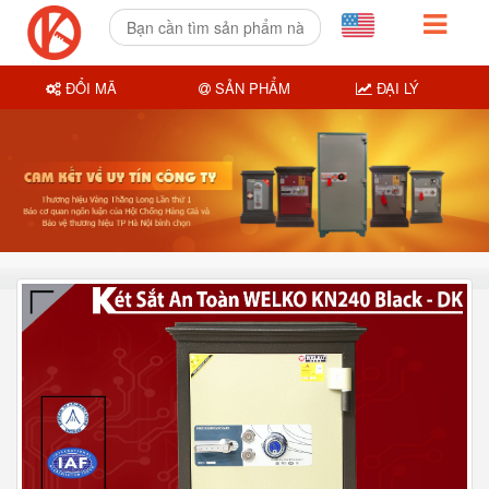
ĐỔI MÃ
SẢN PHẨM
ĐẠI LÝ