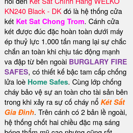
nói đến
Két Sắt Chính Hãng WELKO
KN240 Black - DK
đó là hệ thống cửa
két
. Cánh cửa
Ket Sat Chong Trom
két được đúc đặc hoàn toàn dưới máy
ép thuỷ lực 1.000 tấn mang lại sự chắc
chắn an toàn khi chịu tác động mạnh
va đập từ bên ngoài
BURGLARY FIRE
, có thiết kế bậc tam cấp chống
SAFES
lửa loè
. Cùng lớp chống
Home Safes
cháy bảo vệ sự an toàn cho tài sản bên
trong khi xảy ra sự cố cháy nổ
Két Sắt
.
Trên cánh có 2 bản lề ngoài,
Gia Đình
hệ thống chốt hai chiều đặc mạ sáng
bóng thẩm mỹ cao nhưng cũng rất