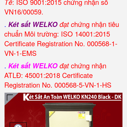
: ISO 9001:2015 chứng nhận số
Tế
VN16/00059.
.
hứng nhận tiêu
Két sắt WELKO
đạt c
chuẩn Môi trường: ISO 14001:2015
Certificate Registration No. 000568-1-
VN-1-EMS
.
chứng nhận
Két sắt WELKO
đạt
ATLĐ: 45001:2018 Certificate
Registration No. 000568-5-VN-1-HS