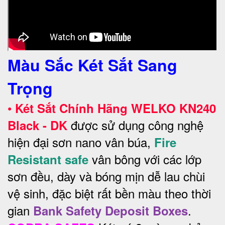
Màu Sắc Két Sắt Sang
Trọng
•
Két Sắt Chính Hãng WELKO KN240
được sử dụng công nghệ
Black - DK
hiện đại sơn nano vân búa,
Fire
vân bông với các lớp
Resistant safe
sơn đều, dày và bóng mịn dễ lau chùi
vệ sinh, đặc biệt rất bền màu theo thời
gian
.
Bank Safety Deposit Boxes