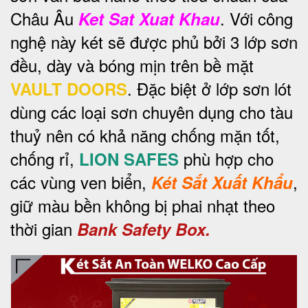
Châu Âu
. Với công
Ket Sat Xuat Khau
nghệ này két sẽ được phủ bởi 3 lớp sơn
đều, dày và bóng mịn trên bề mặt
. Đặc biệt ở lớp sơn lót
VAULT DOORS
dùng các loại sơn chuyên dụng cho tàu
thuỷ nên có khả năng chống mặn tốt,
chống rỉ,
phù hợp cho
LION SAFES
các vùng ven biển,
,
Két Sắt Xuất Khẩu
giữ màu bền không bị phai nhạt theo
thời gian
Bank Safety Box.