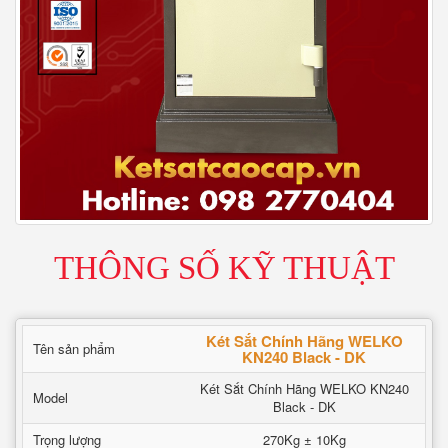
THÔNG SỐ KỸ THUẬT
Két Sắt Chính Hãng WELKO
Tên sản phẩm
KN240 Black - DK
Két Sắt Chính Hãng WELKO KN240
Model
Black - DK
Trọng lượng
270Kg ± 10Kg