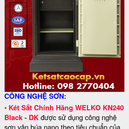
CÔNG NGHỆ SƠN:
•
Két Sắt Chính Hãng WELKO KN240
được sử dụng công nghệ
Black - DK
sơn vân búa nano theo tiêu chuẩn của