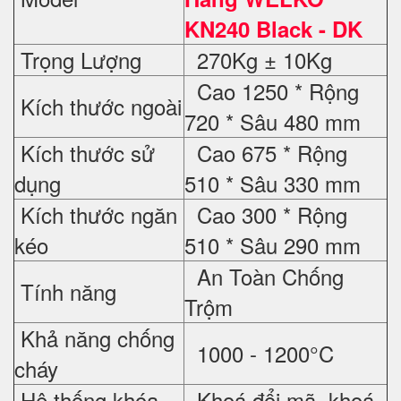
KN240 Black - DK
Trọng Lượng
270Kg ± 10Kg
Cao 1250 * Rộng
Kích thước ngoài
720 * Sâu 480 mm
Kích thước sử
Cao 675 * Rộng
dụng
510 * Sâu 330 mm
Kích thước ngăn
Cao 300 * Rộng
kéo
510 * Sâu 290 mm
An Toàn Chống
Tính năng
Trộm
Khả năng chống
1000 - 1200°C
cháy
Hệ thống khóa
Khoá đổi mã, khoá