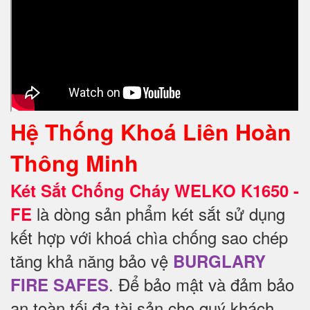
Hệ Thống Khoá Liên Hoàn
Thông Minh
Két Sắt Chống Cháy WELKO K1650 -
là dòng sản phẩm két sắt sử dụng
FE
kết hợp với khoá chìa chống sao chép
tăng khả năng bảo vệ
BURGLARY
. Để
bảo mật và đảm bảo
FIRE SAFES
an toàn tối đa tài sản cho quý khách