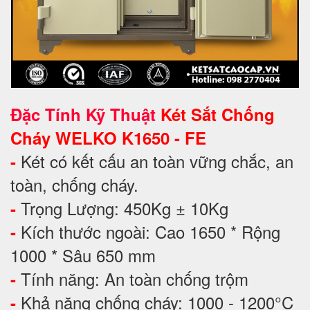
Đặc Tính Kỹ Thuật
Két Sắt Chống
Cháy WELKO K1650 - FE
Két có kết cấu an toàn vững chắc, an
-
toàn, chống cháy.
Trọng Lượng: 450Kg ± 10Kg
-
Kích thước ngoài: Cao 1650 * Rộng
-
1000 * Sâu 650 mm
Tính năng: An toàn chống trộm
-
Khả năng chống cháy: 1000 - 1200°C
-