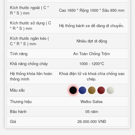
Kích thước ngoài ( C *
Cao 1650 * Rộng 1000 * Sâu 650 mm
R * S ) mm
Kích thước sử dụng ( C
Hệ thống bánh xe dễ dàng di chuyển.
* R * S ) mm
Kích thước ngăn kéo (
Nhiều đợt di động
C * R * S ) mm
Tính năng
An Toàn Chống Trộm
Khả năng chống cháy
1000 - 1200°C
Hệ thống khóa liên hoàn
Khoá điện tử và khoá chìa chống sao
thông minh
chép.
Đen
Xanh
Nâu
Đỏ
Trắng
Mầu sắc
Thương hiệu
Welko Safes
Bảo hành
05 năm
Giá
26.000.000 VNĐ