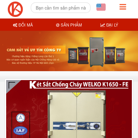
ĐỔI MÃ
SẢN PHẨM
ĐẠI LÝ