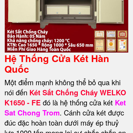
Hệ Thống Cửa Két Hàn
Quốc
Một điểm mạnh không thể bỏ qua khi
nói đến
Két Sắt Chống Cháy WELKO
đó là hệ thống cửa két
K1650 - FE
Ket
. Cánh cửa két được
Sat Chong Trom
đúc đặc hoàn toàn dưới máy ép thuỷ
lực 1000 tấn mang lại sự chắc chắn an