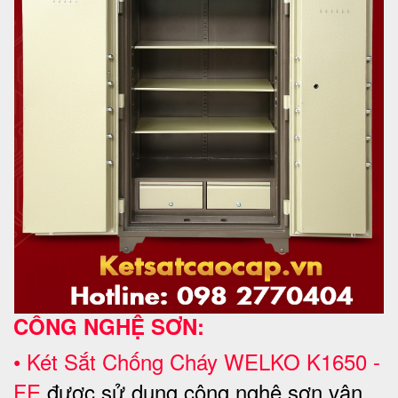
CÔNG NGHỆ SƠN:
•
Két Sắt Chống Cháy WELKO
K1650 -
FE
được sử dụng công nghệ sơn vân