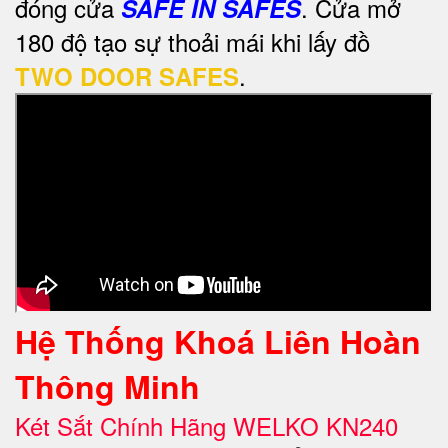
đóng cửa
. Cửa mở
SAFE IN SAFES
180 độ tạo sự thoải mái khi lấy đồ
.
TWO DOOR SAFES
Hệ Thống Khoá Liên Hoàn
Thông Minh
Két Sắt Chính Hãng WELKO KN240