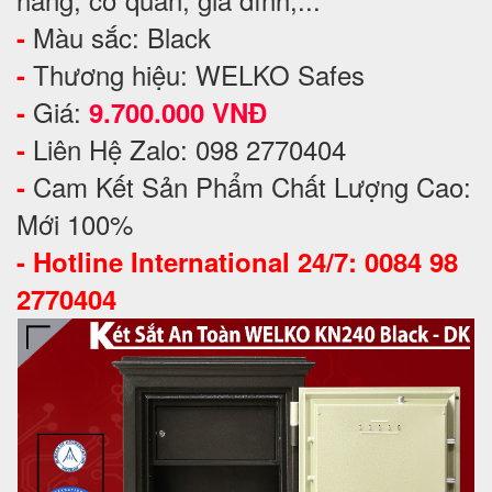
Màu sắc: Black
-
Thương hiệu: WELKO Safes
-
Giá:
-
9.700.000 VNĐ
Liên Hệ Zalo: 098 2770404
-
Cam Kết Sản Phẩm Chất Lượng Cao:
-
Mới 100%
-
Hotline International 24/7: 0084 98
2770404