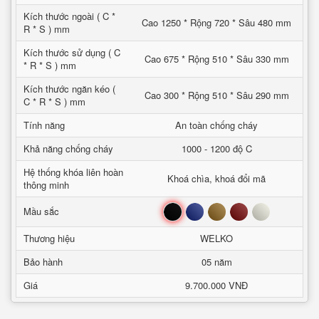
Kích thước ngoài ( C *
Cao 1250 * Rộng 720 * Sâu 480 mm
R * S ) mm
Kích thước sử dụng ( C
Cao 675 * Rộng 510 * Sâu 330 mm
* R * S ) mm
Kích thước ngăn kéo (
Cao 300 * Rộng 510 * Sâu 290 mm
C * R * S ) mm
Tính năng
An toàn chống cháy
Khả năng chống cháy
1000 - 1200 độ C
Hệ thống khóa liên hoàn
Khoá chìa, khoá đổi mã
thông minh
Đen
Xanh
Nâu
Đỏ
Trắng
Mầu sắc
Thương hiệu
WELKO
Bảo hành
05 năm
Giá
9.700.000 VNĐ