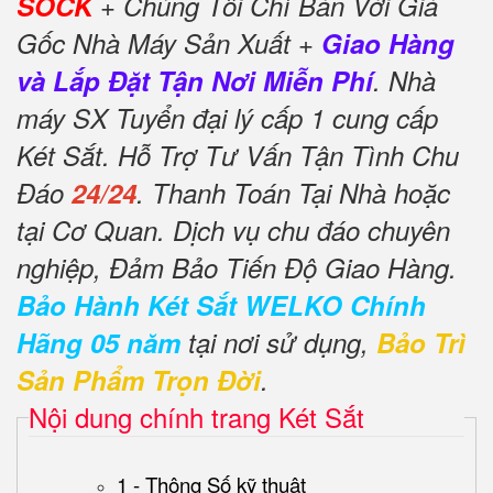
SOCK
+ Chúng Tôi Chỉ Bán Với Giá
Gốc Nhà Máy Sản Xuất +
Giao Hàng
và Lắp Đặt Tận Nơi Miễn Phí
. Nhà
máy SX Tuyển đại lý cấp 1 cung cấp
Két Sắt. Hỗ Trợ Tư Vấn Tận Tình Chu
Đáo
24/24
. Thanh Toán Tại Nhà hoặc
tại Cơ Quan. Dịch vụ chu đáo chuyên
nghiệp, Đảm Bảo Tiến Độ Giao Hàng.
Bảo Hành Két Sắt WELKO Chính
Hãng 05 năm
tại nơi sử dụng,
Bảo Trì
Sản Phẩm Trọn Đời
.
Nội dung chính trang Két Sắt
1 - Thông Số kỹ thuật