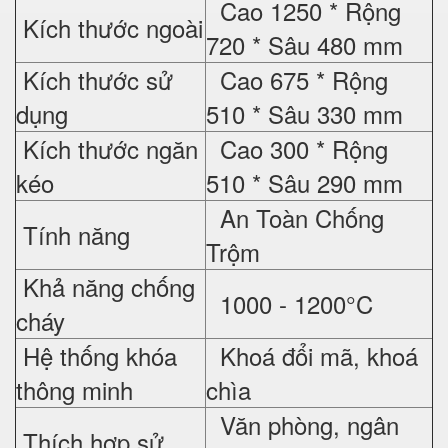
Cao 1250 * Rộng
Kích thước ngoài
720 * Sâu 480 mm
Kích thước sử
Cao 675 * Rộng
dụng
510 * Sâu 330 mm
Kích thước ngăn
Cao 300 * Rộng
kéo
510 * Sâu 290 mm
An Toàn Chống
Tính năng
Trộm
Khả năng chống
1000 - 1200°C
cháy
Hệ thống khóa
Khoá đổi mã, khoá
thông minh
chìa
Văn phòng, ngân
Thích hợp sử