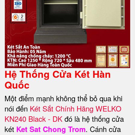
Hệ Thống Cửa Két Hàn
Quốc
Một điểm mạnh không thể bỏ qua khi
nói đến
Két Sắt Chính Hãng WELKO
KN240 Black - DK
đó là hệ thống cửa
két
. Cánh cửa
Ket Sat Chong Trom