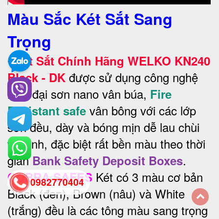
Màu Sắc Két Sắt Sang
Trọng
•
Két Sắt Chính Hãng WELKO KN240
được sử dụng công nghệ
Black - DK
hiện đại sơn nano vân búa,
Fire
vân bông với các lớp
Resistant safe
sơn đều, dày và bóng mịn dễ lau chùi
vệ sinh, đặc biệt rất bền màu theo thời
gian
.
Bank Safety Deposit Boxes
Két có 3 màu cơ bản
COBRA SAFES
0982770404
Black (đen), Brown (nâu) và White
(trắng) đều là các tông màu sang trọng
back