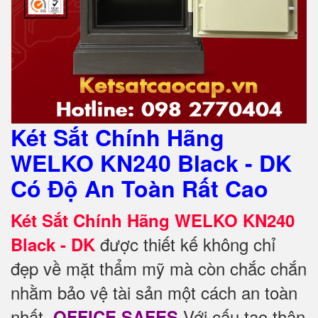
Két Sắt Chính Hãng
WELKO KN240 Black - DK
Có Độ An Toàn Rất Cao
Két Sắt Chính Hãng WELKO KN240
được thiết kế không chỉ
Black - DK
đẹp về mặt thẩm mỹ mà còn chắc chắn
nhằm bảo vệ tài sản một cách an toàn
nhất.
Với cấu tạo thân
OFFICE SAFES