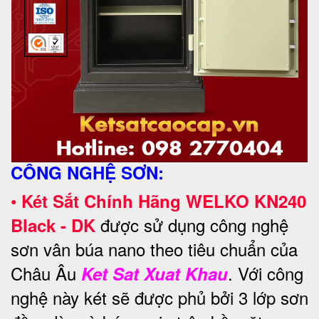
CÔNG NGHỆ SƠN:
•
Két Sắt Chính Hãng WELKO KN240
được sử dụng công nghệ
Black - DK
sơn vân búa nano theo tiêu chuẩn của
Châu Âu
. Với công
Ket Sat Xuat Khau
nghệ này két sẽ được phủ bởi 3 lớp sơn