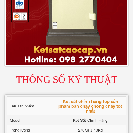
THÔNG SỐ KỸ THUẬT
Két sắt chính hãng top sản
phẩm bán chạy chống cháy tốt
Tên sản phẩm
nhất
Model
Két Sắt Chính Hãng
Trọng lượng
270Kg ± 10Kg