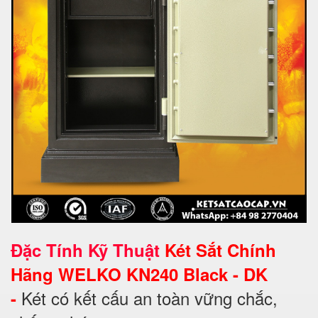
Đặc Tính Kỹ Thuật
Két Sắt Chính
Hãng WELKO KN240 Black - DK
Két có kết cấu an toàn vững chắc,
-