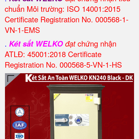
chuẩn Môi trường: ISO 14001:2015
Certificate Registration No. 000568-1-
VN-1-EMS
.
chứng nhận
Két sắt WELKO
đạt
ATLĐ: 45001:2018 Certificate
Registration No. 000568-5-VN-1-HS