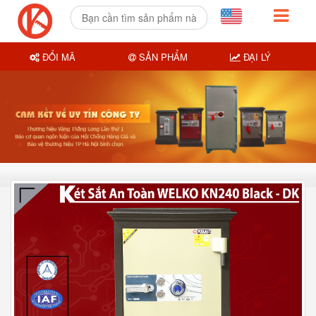
ĐỔI MÃ
SẢN PHẨM
ĐẠI LÝ