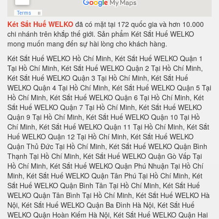
Két Sắt Huế WELKO
đã có mặt tại 172 quốc gia và hơn 10.000
chi nhánh trên khắp thế giới. Sản phẩm Két Sắt Huế WELKO
mong muốn mang đến sự hài lòng cho khách hàng.
Két Sắt Huế WELKO Hồ Chí Minh, Két Sắt Huế WELKO Quận 1 Tại Hồ Chí Minh, Két Sắt Huế WELKO Quận 2 Tại Hồ Chí Minh, Két Sắt Huế WELKO Quận 3 Tại Hồ Chí Minh, Két Sắt Huế WELKO Quận 4 Tại Hồ Chí Minh, Két Sắt Huế WELKO Quận 5 Tại Hồ Chí Minh, Két Sắt Huế WELKO Quận 6 Tại Hồ Chí Minh, Két Sắt Huế WELKO Quận 7 Tại Hồ Chí Minh, Két Sắt Huế WELKO Quận 9 Tại Hồ Chí Minh, Két Sắt Huế WELKO Quận 10 Tại Hồ Chí Minh, Két Sắt Huế WELKO Quận 11 Tại Hồ Chí Minh, Két Sắt Huế WELKO Quận 12 Tại Hồ Chí Minh, Két Sắt Huế WELKO Quận Thủ Đức Tại Hồ Chí Minh, Két Sắt Huế WELKO Quận Bình Thạnh Tại Hồ Chí Minh, Két Sắt Huế WELKO Quận Gò Vấp Tại Hồ Chí Minh, Két Sắt Huế WELKO Quận Phú Nhuận Tại Hồ Chí Minh, Két Sắt Huế WELKO Quận Tân Phú Tại Hồ Chí Minh, Két Sắt Huế WELKO Quận Bình Tân Tại Hồ Chí Minh, Két Sắt Huế WELKO Quận Tân Bình Tại Hồ Chí Minh, Két Sắt Huế WELKO Hà Nội, Két Sắt Huế WELKO Quận Ba Đình Hà Nội, Két Sắt Huế WELKO Quận Hoàn Kiếm Hà Nội, Két Sắt Huế WELKO Quận Hai Bà Trưng Hà Nội, Két Sắt Huế WELKO Quận Hà Đông Hà Nội, Két Sắt Huế WELKO Quận Tây Hồ Hà Nội, Két Sắt Huế WELKO Quận Hà Đông Hà Nội, Két Sắt Huế WELKO Quận Thanh Xuân Hà Nội, Két Sắt Huế WELKO Quận Hoàng Mai Hà Nội, Két Sắt Huế WELKO Quận Hà Đông Hà Nội, Két Sắt Huế WELKO Huyện Thanh Trì Hà Nội, Két Sắt Huế WELKO Huyện Gia Lâm Hà Nội, Két Sắt Huế WELKO Huyện Đông Anh Hà Nội, Két Sắt Huế WELKO Huyện Sóc Sơn Hà Nội, Két Sắt Huế WELKO Quận Hà Đông Hà Nội, Két Sắt Huế WELKO Thị xã Sơn Tây Hà Nội, Két Sắt Huế WELKO Huyện Ba Vì Hà Nội, Két Sắt Huế WELKO Huyện Phúc Thọ Hà Nội, Két Sắt Huế WELKO Huyện Thạch Thất Hà Nội, Két Sắt Huế WELKO Huyện Quốc Oai Hà Nội, Két Sắt Huế WELKO Huyện Chương Mỹ Hà Nội, Két Sắt Huế WELKO Huyện Đan Phượng Hà Nội, Két Sắt Huế WELKO Huyện Hoài Đức Hà Nội, Két Sắt Huế WELKO Huyện Thanh Oai Hà Nội, Két Sắt Huế WELKO Huyện Mỹ Đức Hà Nội, Két Sắt Huế WELKO Huyện Ứng Hoà Hà Nội, Két Sắt Huế WELKO Huyện Thường Tín Hà Nội, Két Sắt Huế WELKO Huyện Phú Xuyên Hà Nội, Két Sắt Huế WELKO Huyện Mê Linh Hà Nội, Két Sắt Huế WELKO Quận Nam Từ Liên Hà Nội, Két Sắt Huế WELKO An Giang, Két Sắt Huế WELKO Thành phố Long Xuyên Tỉnh An Giang, Két Sắt Huế WELKO Thành phố Châu Đốc Tỉnh An Giang, Két Sắt Huế WELKO Huyện An Phú Tỉnh An Giang, Két Sắt Huế WELKO Thị xã Tân Châu, Két Sắt Huế WELKO Huyện Phú Tân, Két Sắt Huế WELKO Huyện Châu Phú, Két Sắt Huế WELKO Huyện Tịnh Biên, Két Sắt Huế WELKO Huyện Tri Tôn, Két Sắt Huế WELKO Huyện Châu Thành Tỉnh An Giang, Két Sắt Huế WELKO Huyện Chợ Mới Tỉnh An Giang, Két Sắt Huế WELKO Huyện Thoại Sơn Tỉnh An Giang, Két Sắt Huế WELKO Vũng Tàu, Két Sắt Huế WELKO Thành phố Vũng Tàu Tại Bà Rịa - Vũng Tàu, Két Sắt Huế WELKO Thành phố Bà Rịa Tại Bà Rịa - Vũng Tàu, Két Sắt Huế WELKO Huyện Châu Đức Tại Bà Rịa - Vũng Tàu, Két Sắt Huế WELKO Huyện Xuyên Mộc Tại Bà Rịa - Vũng Tàu, Két Sắt Huế WELKO Huyện Long Điền Tại Bà Rịa - Vũng Tàu, Két Sắt Huế WELKO Huyện Đất Đỏ Tại Bà Rịa - Vũng Tàu, Két Sắt Huế WELKO Huyện Tân Thành Tại Bà Rịa - Vũng Tàu, Tỉnh Bà Rịa - Vũng Tàu Tại Bà Rịa - Vũng Tàu, Két Sắt Huế WELKO Bạc Liêu, Két Sắt Huế WELKO Thành phố Bạc Liêu Tại Bạc Liêu, Két Sắt Huế WELKO Huyện Hồng Dân Tại Bạc Liêu, Két Sắt Huế WELKO Huyện Phước Long Tại Bạc Liêu, Két Sắt Huế WELKO Huyện Vĩnh Lợi Tại Bạc Liêu, Két Sắt Huế WELKO Thị xã Giá Rai Tại Bạc Liêu, Két Sắt Huế WELKO Huyện Đông Hải Tại Bạc Liêu, Két Sắt Huế WELKO Huyện Hoà Bình Tại Bạc Liêu, Két Sắt Huế WELKO Bắc Kạn, Két Sắt Huế WELKO Thành Phố Bắc Kạn, Két Sắt Huế WELKO Huyện Pác Nặm Tại Bắc Kạn, Két Sắt Huế WELKO Huyện Ba Bể Tại Bắc Kạn, Két Sắt Huế WELKO Huyện Ngân Sơn Tại Bắc Kạn, Két Sắt Huế WELKO Huyện Bạch Thông Tại Bắc Kạn, Két Sắt Huế WELKO Huyện Chợ Đồn Tại Bắc Kạn, Két Sắt Huế WELKO Huyện Chợ Mới Tại Bắc Kạn, Huyện Na Rì Tại Bắc Kạn, Két Sắt Huế WELKO Bắc Giang, Két Sắt Huế WELKO Thành phố Bắc Giang, Két Sắt Huế WELKO Huyện Yên Thế Tại Bắc Giang, Két Sắt Huế WELKO Huyện Tân Yên Tại Bắc Giang, Két Sắt Huế WELKO Huyện Lạng Giang Tại Bắc Giang, Két Sắt Huế WELKO Huyện Lục Nam Tại Bắc Giang, Két Sắt Huế WELKO Huyện Lục Ngạn Tại Bắc Giang, Két Sắt Huế WELKO Huyện Sơn Động Tại Bắc Giang, Két Sắt Huế WELKO Huyện Yên Dũng Tại Bắc Giang, Két Sắt Huế WELKO Huyện Việt Yên Tại Bắc Giang, Két Sắt Huế WELKO Huyện Hiệp Hòa Tại Bắc Giang, Két Sắt Huế WELKO Bắc Ninh, Két Sắt Huế WELKO Thành phố Bắc Ninh, Két Sắt Huế WELKO Huyện Yên Phong Tại Bắc Ninh, Két Sắt Huế WELKO Huyện Quế Võ Tại Bắc Ninh, Két Sắt Huế WELKO Huyện Tiên Du Tại Bắc Ninh, Két Sắt Huế WELKO Thị xã Từ Sơn Tại Bắc Ninh, Huyện Thuận Thành Tại Bắc Ninh, Két Sắt Huế WELKO Huyện Gia Bình Tại Bắc Ninh, Két Sắt Huế WELKO Huyện Lương Tài Tại Bắc Ninh, Két Sắt Huế WELKO Bến Tre, Két Sắt Huế WELKO Thành phố Bến Tre, Két Sắt Huế WELKO Huyện Châu Thành Tỉnh Bến Tre, Huyện Chợ Lách Tỉnh Bến Tre, Két Sắt Huế WELKO Huyện Mỏ Cày Nam Tỉnh Bến Tre, Két Sắt Huế WELKO Huyện Giồng Trôm Tỉnh Bến Tre, Két Sắt Huế WELKO Huyện Bình Đại Tỉnh Bến Tre, Két Sắt Huế WELKO Huyện Ba Tri Tỉnh Bến Tre, Két Sắt Huế WELKO Huyện Thạnh Phú Tỉnh Bến Tre, Két Sắt Huế WELKO Huyện Mỏ Cày Bắc Tỉnh Bến Tre, Két Sắt Huế WELKO Bình Dương, Két Sắt Huế WELKO Tại Thành phố Thủ Dầu Một Tỉnh Bình Dương, Két Sắt Huế WELKO Tại Huyện Bàu Bàng Tỉnh Bình Dương, Két Sắt Huế WELKO Tại Huyện Dầu Tiếng Tỉnh Bình Dương, Két Sắt Huế WELKO Tại Thị xã Bến Cát Tỉnh Bình Dương, Két Sắt Huế WELKO Tại Huyện Phú Giáo Tỉnh Bình Dương, Két Sắt Huế WELKO Tại Thị xã Tân Uyên Tỉnh Bình Dương, Két Sắt Huế WELKO Tại Thị xã Dĩ An Tỉnh Bình Dương, Két Sắt Huế WELKO Tại Thị xã Thuận An Tỉnh Bình Dương, Két Sắt Huế WELKO Tại Huyện Bắc Tân Uyên Tỉnh Bình Dương, Két Sắt Huế WELKO Bình Định, Két Sắt Huế WELKO Tại Thành phố Qui Nhơn Tỉnh Bình Định, Két Sắt Huế WELKO Tại Huyện An Lão Tỉnh Bình Định, Két Sắt Huế WELKO Tại Huyện Hoài Nhơn Tỉnh Bình Định, Két Sắt Huế WELKO Tại Huyện Hoài Ân Tỉnh Bình Định, Két Sắt Huế WELKO Tại Huyện Phù Mỹ Tỉnh Bình Định, Két Sắt Huế WELKO Tại Huyện Vĩnh Thạnh Tỉnh Bình Định, Két Sắt Huế WELKO Tại Huyện Tây Sơn Tỉnh Bình Định, Két Sắt Huế WELKO Tại Huyện Phù Cát Tỉnh Bình Định, Két Sắt Huế WELKO Tại Thị xã An Nhơn Tỉnh Bình Định, Két Sắt Huế WELKO Tại Huyện Tuy Phước Tỉnh Bình Định, Két Sắt Huế WELKO Tại Huyện Vân Canh Tỉnh Bình Định, Két Sắt Huế WELKO Bình Phước, Két Sắt Huế WELKO Tại Thị xã Phước Long Tỉnh Bình Phước, Két Sắt Huế WELKO Tại Thị xã Đồng Xoài Tỉnh Bình Phước, Két Sắt Huế WELKO Tại Thị xã Bình Long Tỉnh Bình Phước, Két Sắt Huế WELKO Tại Huyện Bù Gia Mập Tỉnh Bình Phước, Két Sắt Huế WELKO Tại Huyện Lộc Ninh Tỉnh Bình Phước, Két Sắt Huế WELKO Tại Huyện Bù Đốp Tỉnh Bình Phước, Két Sắt Huế WELKO Tại Huyện Hớn Quản Tỉnh Bình Phước , Két Sắt Huế WELKO Tại Huyện Đồng Phú Tỉnh Bình Phước, Két Sắt Huế WELKO Tại Huyện Bù Đăng Tỉnh Bình Phước, Két Sắt Huế WELKO Tại Huyện Chơn Thành Tỉnh Bình Phước, ủ Hồ Sơ Chống Cháy Tại Huyện Phú Riềng Tỉnh Bình Phước, Két Sắt Huế WELKO Bình Thuận, Két Sắt Huế WELKO Tại Thành phố Phan Thiết Tỉnh Bình Thuận, Két Sắt Huế WELKO Tại Thị xã La Gi Tỉnh Bình Thuận, Két Sắt Huế WELKO Tại Huyện Tuy Phong Tỉnh Bình Thuận, Két Sắt Huế WELKO Tại Huyện Bắc Bình Tỉnh Bình Thuận, Két Sắt Huế WELKO Tại Huyện Hàm Thuận Bắc Tỉnh Bình Thuận, Két Sắt Huế WELKO Tại Huyện Hàm Thuận Nam Tỉnh Bình Thuận, Két Sắt Huế WELKO Tại Huyện Tánh Linh Tỉnh Bình Thuận, Két Sắt Huế WELKO Tại Huyện Đức Linh Tỉnh Bình Thuận, Két Sắt Huế WELKO Tại Huyện Hàm TânTỉnh Bình Thuận , Két Sắt Huế WELKO Tại Huyện Phú Quí Tỉnh Bình Thuận, Két Sắt Huế WELKO Cà Mau, Két Sắt Huế WELKO Tại Thành phố Cà Mau Tỉnh Càu Mau, Két Sắt Huế WELKO Tại Huyện U Minh Tỉnh Càu Mau, Két Sắt Huế WELKO Tại Huyện Thới Bình Tỉnh Càu Mau, Két Sắt Huế WELKO Tại Huyện Trần Văn Thời Tỉnh Càu Mau, Két Sắt Huế WELKO Tại Huyện Cái Nước Tỉnh Càu Mau, Két Sắt Huế WELKO Tại Huyện Đầm Dơi Tỉnh Càu Mau, Két Sắt Huế WELKO Tại Huyện Năm Căn Tỉnh Càu Mau, Két Sắt Huế WELKO Tại Huyện Phú Tân Tỉnh Càu Mau, Két Sắt Huế WELKO Tại Huyện Ngọc Hiển Tỉnh Càu Mau, Két Sắt Huế WELKO Cao Bằng, Két Sắt Huế WELKO Tại Thành phố Cao Bằng Tỉnh Cao Bằng, Két Sắt Huế WELKO Tại Huyện Bảo Lâm Tỉnh Cao Bằng, Két Sắt Huế WELKO Tại Huyện Bảo Lạc Tỉnh Cao Bằng, Két Sắt Huế WELKO Tại Huyện Thông Nông Tỉnh Cao Bằng, Két Sắt Huế WELKO Tại Huyện Hà Quảng Tỉnh Cao Bằng, Két Sắt Huế WELKO Tại Huyện Trà Lĩnh Tỉnh Cao Bằng, Két Sắt Huế WELKO Tại Huyện Trùng Khánh Tỉnh Cao Bằng, Két Sắt Huế WELKO Tại Huyện Hạ Lang Tỉnh Cao Bằng, Két Sắt Huế WELKO Tại Huyện Quảng Uyên Tỉnh Cao Bằng, Két Sắt Huế WELKO Tại Huyện Phục Hoà Tỉnh Cao Bằng, Két Sắt Huế WELKO Tại Huyện Hoà An Tỉnh Cao Bằng, Két Sắt Huế WELKO Tại Huyện Nguyên Bình Tỉnh Cao Bằng, Két Sắt Huế WELKO Tại Huyện Thạch An Tỉnh Cao Bằng, Két Sắt Huế WELKO Cần Thơ, Két Sắt Huế WELKO Tại Thành phố Cần Thơ Tỉnh Cần Thơ, Két Sắt Huế WELKO Tại Quận Ninh Kiều Tỉnh Cần Thơ, Két Sắt Huế WELKO Tại Quận Ô Môn Tỉnh Cần Thơ, Két Sắt Huế WELKO Tại Quận Bình Thuỷ Tỉnh Cần Thơ, Két Sắt Huế WELKO Tại Quận Cái Răng Tỉnh Cần Thơ, Két Sắt Huế WELKO Tại Quận Thốt Nốt Tỉnh Cần Thơ, Két Sắt Huế WELKO Tại Huyện Vĩnh Thạnh Tỉnh Cần Thơ, Két Sắt Huế WELKO Tại Huyện Cờ Đỏ Tỉnh Cần Thơ, Két Sắt Huế WELKO Tại Huyện Phong Điền Tỉnh Cần Thơ, Két Sắt Huế WELKO Tại Huyện Thới Lai Tỉnh Cần Thơ, Két Sắt Huế WELKO Đà Nẵng, Két Sắt Huế WELKO Tại Thành phố Đà Nẵng Tỉnh Đà Nẵng, Két Sắt Huế WELKO Tại Quận Liên Chiểu Tỉnh Đà Nẵng, Két Sắt Huế WELKO Tại Quận Thanh Khê Tỉnh Đà Nẵng, Két Sắt Huế WELKO Tại Quận Hải Châu Tỉnh Đà Nẵng, Két Sắt Huế WELKO Tại Quận Sơn Trà Tỉnh Đà Nẵng, Két Sắt Huế WELKO Tại Quận Ngũ Hành Sơn Tỉnh Đà Nẵng, Két Sắt Huế WELKO Tại Quận Cẩm Lệ Tỉnh Đà Nẵng, Két Sắt Huế WELKO TạiHuyện Hòa Vang Tỉnh Đà Nẵng, Két Sắt Huế WELKO Đắk Lắk, Két Sắt Huế WELKO Tại Thành phố Buôn Ma Thuột Tỉnh Đắk Lắk, Két Sắt Huế WELKO Tại Thị xã Buôn Hồ Tỉnh Đắk Lắk, Két Sắt Huế WELKO Tại Huyện Buôn Đôn Tỉnh Đắk Lắk, Két Sắt Huế WELKO Tại Huyện Cư Kuin Tỉnh Đắk Lắk, Két Sắt Huế WELKO Tại Huyện Cư M’gar Tỉnh Đắk Lắk, Két Sắt Huế WELKO Tại Huyện Ea H’leo Tỉnh Đắk Lắk, Két Sắt Huế WELKO Tại Huyện Ea Kar Tỉnh Đắk Lắk, Két Sắt Huế WELKO Tại Huyện