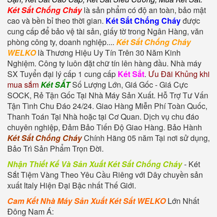
Két Sắt Chống Cháy
là sản phẩm có độ an toàn, bảo mật
cao và bền bỉ theo thời gian.
Két Sắt Chống Cháy
được
cung cấp để bảo vệ tài sản, giấy tờ trong Ngân Hàng, văn
phòng công ty, doanh nghiệp....
Két Sắt Chống Cháy
WELKO
là Thương Hiệu Uy Tín Trên 30 Năm Kinh
Nghiệm. Công ty luôn đặt chữ tín lên hàng đầu. Nhà máy
SX Tuyển đại lý cấp 1 cung cấp
Két Sắt
.
Ưu Đãi Khủng khi
mua sắm
Két SẮT
Số Lượng Lớn, Giá Gốc - Giá Cực
SOCK, Rẻ Tận Gốc Tại Nhà Máy Sản Xuất. Hỗ Trợ Tư Vấn
Tận Tình Chu Đáo 24/24. Giao Hàng Miễn Phí Toàn Quốc,
Thanh Toán Tại Nhà hoặc tại Cơ Quan. Dịch vụ chu đáo
chuyên nghiệp, Đảm Bảo Tiến Độ Giao Hàng. Bảo Hành
Két Sắt Chống Cháy
Chính Hãng 05 năm Tại nơi sử dụng,
Bảo Trì Sản Phẩm Trọn Đời.
Nhận Thiết Kế Và Sản Xuất Két Sắt Chống Cháy
-
Két
Sắt Tiệm Vàng
Theo Yêu Cầu Riêng với Dây chuyền sản
xuất Italy Hiện Đại Bậc nhất Thế Giới.
Cam Kết Nhà Máy Sản Xuất Két Sắt WELKO
Lớn Nhất
Đông Nam Á: