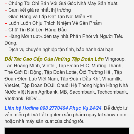
+
Chúng Tôi Chỉ Bán Với Giá Gốc Nhà Máy Sản Xuất.
+
Cam kết giá rẻ nhất thị trường
+
Giao Hàng và Lắp Đặt Tận Nơi Miễn Phí
+
Luôn Luôn Chịu Trách Nhiệm Về Sản Phẩm
+
Chữ Tín Đặt Lên Hàng Đầu
+
Hàng Mới 100% đến tay nhà Phân Phối và Người Tiêu
Dùng.
+
Dịch vụ chuyên nghiệp tận tình, bảo hành dài hạn
Đối Tác Cao Cấp Của Những Tập Đoàn Lớn
Vingroup,
Tân Hoàng Minh, Viettel, Tập Đoàn FLC, Mường Thanh,
Thế Giới Di Động, Tập Đoàn Lotte, Ôtô Trường Hải, Tập
Đoàn Điện Lực Việt Nam, Tập Đoàn Dầu Khí, Vinamilk,
VietJet, Tập Đoàn DOJI, Chuỗi Hệ Thống Ngân Hàng Nhà
Nước Việt Nam Agribank, MB, Sacombank, Techcombank,
Vietbank, BIDV....
Liên hệ Hotline 098 2770404 Phục Vụ 24/24
. Để được tư
vấn miễn phí và trải nghiệm sản phẩm ngay tại showroom
hoặc nhà máy sản xuất của chúng tôi.