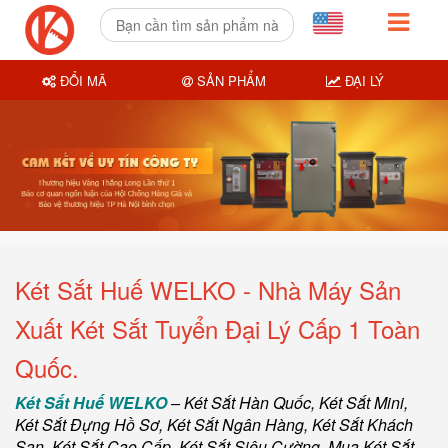
ĐỔI MÃ
SẢN PHẨM
ĐẠI LÝ
Két Sắt Huế WELKO - Nhà Máy Sản
Xuất Két Sắt Tuyển Đại Lý Cấp 1 Toàn
Quốc.
Két Sắt Huế WELKO
–
Két Sắt Hàn Quốc
, Két Sắt Mini,
Két Sắt Đựng Hồ Sơ
,
Két Sắt Ngân Hàng
,
Két Sắt Khách
Sạn
,
Két Sắt Cao Cấp
,
Két Sắt Siêu Cường
,
Mua Két Sắt
.